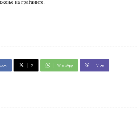
ижење на граѓаните.
book
X
WhatsApp
Viber