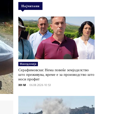
Најчитани
Македонија
Серафимовски: Нема повеќе земјоделство
што преживува, време е за производство што
носи профит
XH M
-
06.08.2026 10:53