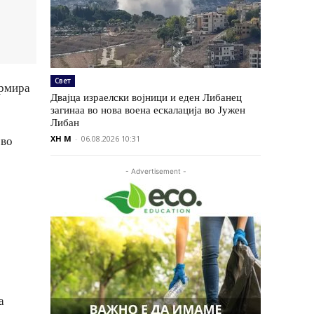
Свет
ормира
Двајца израелски војници и еден Либанец
загинаа во нова воена ескалација во Јужен
Либан
XH M
-
06.08.2026 10:31
 во
- Advertisement -
а