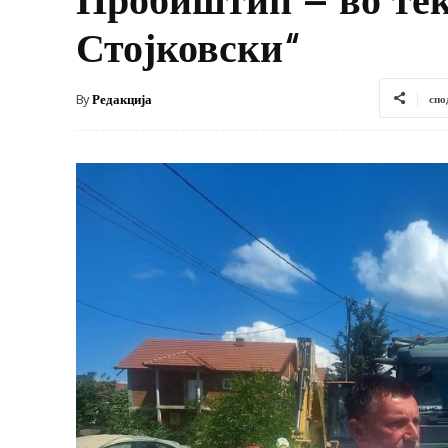
Стојковски“
By
Редакција
спо