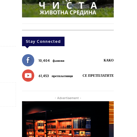
Stay Connected
КАКО
10,404
фанови
СЕ ПРЕТПЛАТИТЕ
61,453
претплатници
- Advertisement -