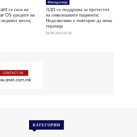
Македонија
ant се гаси на
ЛДП со поддршка за протестот
ar OS уредите на
на онколошките пациенти:
 следниот месец
Недозволиво е повторно да нема
терапија
06.08.2026 09:56
КАТЕГОРИИ