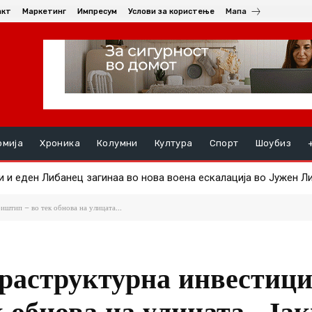
акт
Маркетинг
Импресум
Услови за користење
Мапа
омија
Хроника
Колумни
Култура
Спорт
Шоубиз
и еден Либанец загинаа во нова воена ескалација во Јужен Либ
сега и Мета пријави дека ВИ им излегла од контрола
штип – во тек обнова на улицата...
раструктурна инвестици
 обнова на улицата „Ја