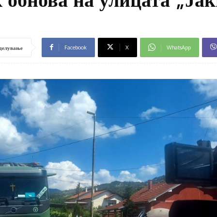
Facebook
X
WhatsApp
делување