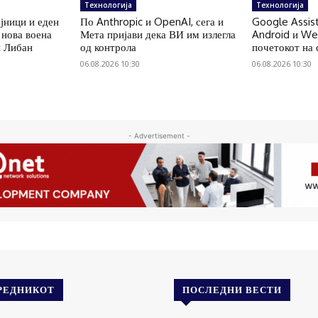
Технологија
Технологија
ојници и еден
По Anthropic и OpenAI, сега и
Google Assist
 нова воена
Мета пријави дека ВИ им излегла
Android и We
н Либан
од контрола
почетокот на
06.08.2026 10:30
06.08.2026 10:30
- Advertisement -
РЕДНИКОТ
ПОСЛЕДНИ ВЕСТИ