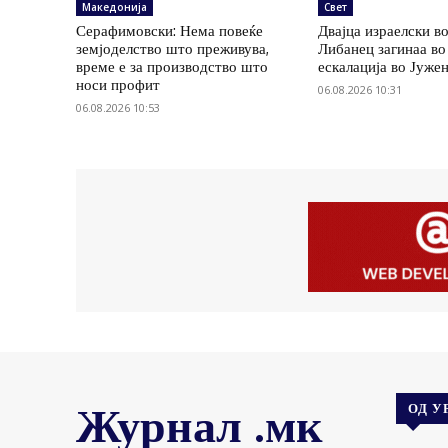
Македонија
Свет
Серафимовски: Нема повеќе
Двајца израелски в
земјоделство што преживува,
Либанец загинаа во
време е за производство што
ескалација во Јуже
носи профит
06.08.2026 10:31
06.08.2026 10:53
Журнал .мк
ОД У