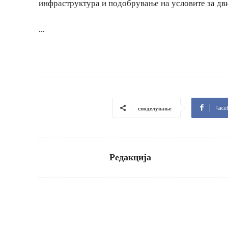
инфраструктура и подобрување на условите за дв
…
Face
споделување
Редакција