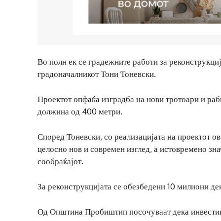
Во полн ек се градежните работи за реконструкци
градоначалникот Тони Тоневски.
Проектот опфаќа изградба на нови тротоари и рабн
должина од 400 метри.
Според Тоневски, со реализацијата на проектот ов
целосно нов и современ изглед, а истовремено зн
сообраќајот.
За реконструкцијата се обезбедени 10 милиони де
Од Општина Пробиштип посочуваат дека инвестици