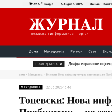
C
32.6
Skopje
6 August, 2026
За нас
Конт
независен информативен портал
Дома
Македонија
Регион
Свет
Екон
Двајца израелски војници 
По Anthropic и OpenAI, 
ПОСЛЕДНИ ВЕСТИ
дома
Македонија
Тоневски: Нова инфраструктурна инвестиција во Проби
22.06.2026 16:46
МАКЕДОНИЈА
Тоневски: Нова инф
Пробиштип – во тек