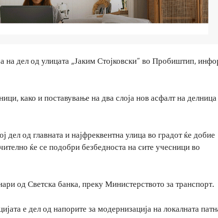
ја на дел од улицата „Јаким Стојковски“ во Пробиштип, инф
ици, како и поставување на два слоја нов асфалт на делница
ој дел од главната и најфреквентна улица во градот ќе добие
ачително ќе се подобри безбедноста на сите учесници во
нари од Светска банка, преку Министерството за транспорт.
јата е дел од напорите за модернизација на локалната патн