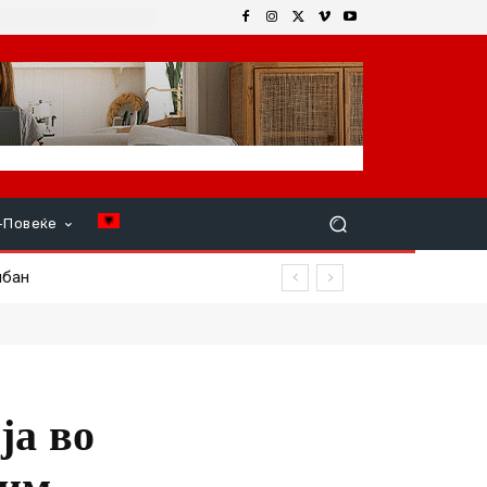
+Повеќе
ан
ја во
ким