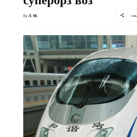
By
Л. М.
спо