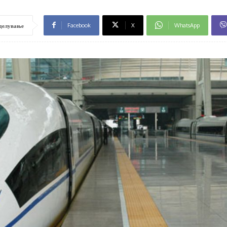
Facebook
X
WhatsApp
делување