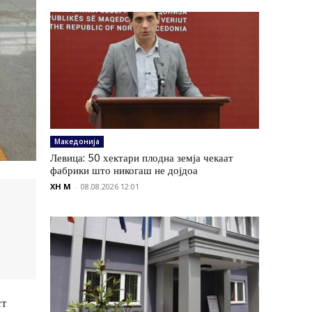
Македонија
Левица: 50 хектари плодна земја чекаат
фабрики што никогаш не дојдоа
XH M
-
08.08.2026 12:01
ст