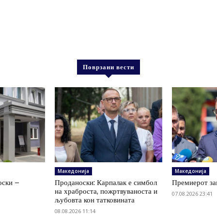
Поврзани вести
Македонија
Македонија
оски –
Проданоски: Карпалак е симбол
Премиерот за
на храброста, пожртвуваноста и
07.08.2026 23:41
љубовта кон татковината
08.08.2026 11:14