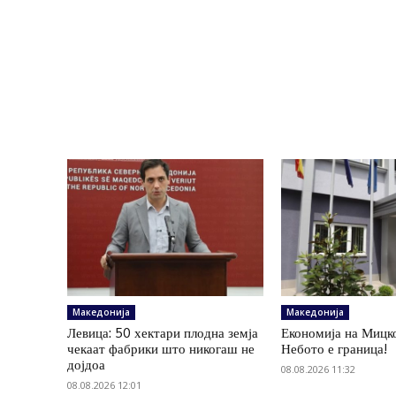
Македонија
Македонија
Левица: 50 хектари плодна земја
Економија на Мицк
чекаат фабрики што никогаш не
Небото е граница!
дојдоа
08.08.2026 11:32
08.08.2026 12:01