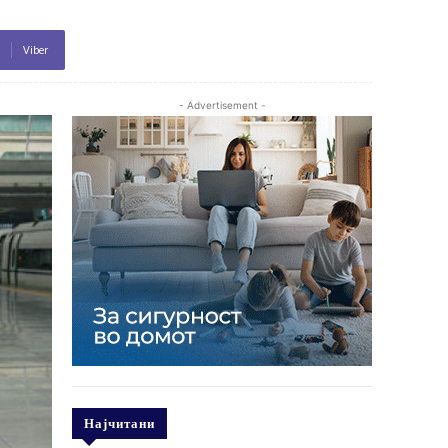
Viber
- Advertisement -
Најчитани