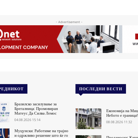
- Advertisement -
РЕДНИКОТ
ПОСЛЕДНИ ВЕСТИ
Бразилско засилување за
Брегалница: Промовиран
Економија на Миц
Матеус Да Силва Лемос
Небото е граница!
04.08.2026 15:14
08.08.2026 11:32
Муцунски: Работиме на трајно
и одржливо решение што ќе го
Проданоски: Карп