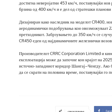
достигна неверојатни 453 км/ч, поставувајќи нов 
брзина од 400 км/ч и е дел од стратешки планови
Дизајниран како наследник на моделот CR400, нов
аеродинамички подобрувања кои овозможуваат 22
претходникот. Забрзувањето до 350 км/ч се случу
CR450 еден од најдинамичните железнички возов
Производителот CRRC Corporation Limited и кине
експлоатација може да започне кон крајот на 2025
источно-западниот коридор Шангај–Ченгду. Ако б
да се скрати на половина време, поставувајќи го 
Face
споделување