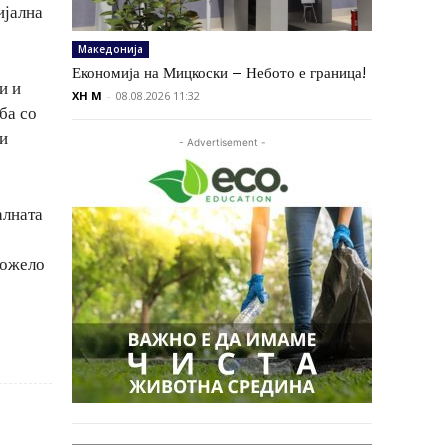
ијална
Македонија
Економија на Мицкоски – Небото е граница!
и и
XH M
-
08.08.2026 11:32
ба со
ви
- Advertisement -
алната
можело