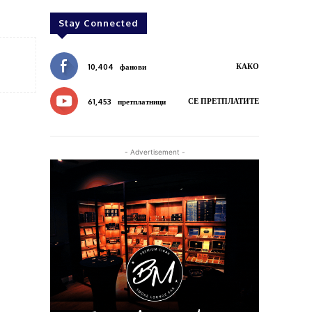
Stay Connected
КАКО
10,404
фанови
СЕ ПРЕТПЛАТИТЕ
61,453
претплатници
- Advertisement -