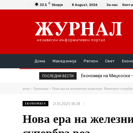
C
33.5
Skopje
8 August, 2026
За нас
Конта
независен информативен портал
Дома
Македонија
Регион
Свет
Екон
Економија на Мицкоски – Н
Проданоски: Карпалак е
ПОСЛЕДНИ ВЕСТИ
дома
Економија
Нова ера на железнички транспорт: Кинескиот супербрз
21.10.2025 18:28
ЕКОНОМИЈА
Нова ера на железн
супербрз воз