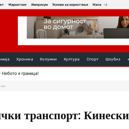
кт
Маркетинг
Импресум
Услови за користење
Мапа
омија
Хроника
Колумни
Култура
Спорт
Шоубиз
ебото е граница!
 симбол на храброста, пожртвуваноста и љубовта кон татковин
 воз
ички транспорт: Кинески