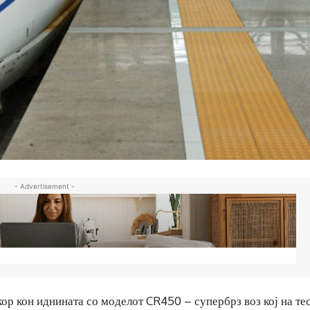
- Advertisement -
ор кон иднината со моделот CR450 – супербрз воз кој на те