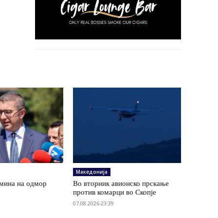
Македонија
мина на одмор
Во вторник авионско прскање
против комарци во Скопје
07.08.2026 23:39