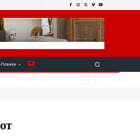
+Повеќе
ата
от