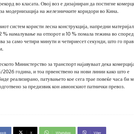
рекорд во класата. Овој воз е дизајниран да постигне комерц
 за модернизација на железничките коридори во Кина.
иот систем користи лесна конструкција, напредни материјал
 % намалување на отпорот и 10 % помала тежина во според
ва за само четири минути и четириесет секунди, што го пра
и.
ското Министерство за транспорт најавуваат дека комерциј
/2026 година, и тоа првенствено на нови линии како што е
иде реализирано, патувањето кое сега трае повеќе часа би 
подготвено за предизвик кон авионскиот патнички превоз.
book
X
WhatsApp
Viber