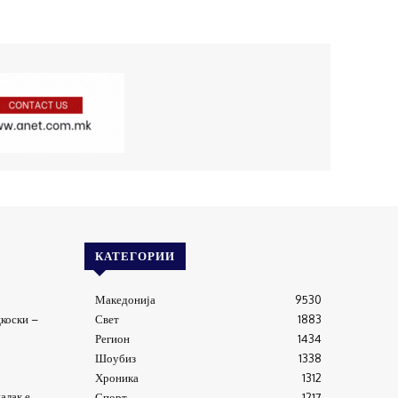
КАТЕГОРИИ
Македонија
9530
коски –
Свет
1883
Регион
1434
Шоубиз
1338
Хроника
1312
алак е
Спорт
1217