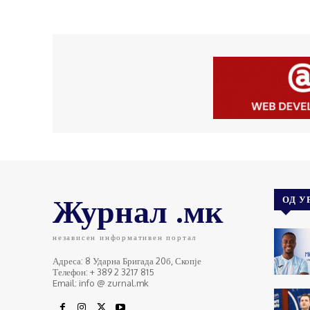
Журнал .мк
ОД У
независен информативен портал
Адреса: 8 Ударна Бригада 20б, Скопје
Телефон: + 389 2 3217 815
Email: info @ zurnal.mk