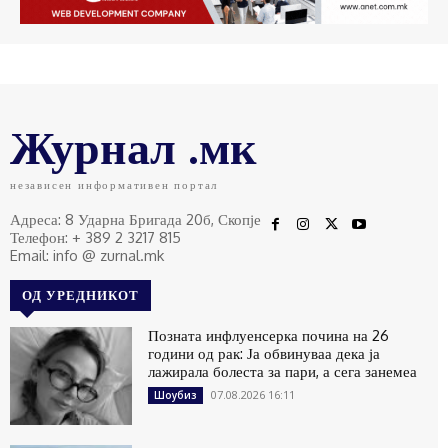
Журнал .мк
независен информативен портал
Адреса: 8 Ударна Бригада 20б, Скопје
Телефон: + 389 2 3217 815
Email: info @ zurnal.mk
ОД УРЕДНИКОТ
Позната инфлуенсерка почина на 26
години од рак: Ја обвинуваа дека ја
лажирала болеста за пари, а сега занемеа
07.08.2026 16:11
Шоубиз