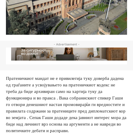
- Advertisement -
Пратеничкиот мандат не е привилегија туку доверба дадена
од граѓаните а усвојувањето на пратеничкиот кодекс не
треба да биде архивиран само на хартија туку да
функционира и во пракса . Вака собранискиот спикер Гаши
го отвори денешниот настан промовирајќи ги вредностите и
правилата содржани за пратениците пред дипломатскиот кор
во земјата . Сепак Гаши додаде дека јавниот интерес мора да
биде над личниот врз основа на аргументи а не навреди во
политичките дебати и расправи.