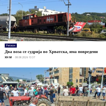
Регион
Два воза се судрија во Хрватска, има повредени
XH M
-
08.08.2026 13:37