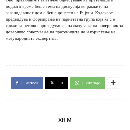
подолго време беше тема на дискусија во рамките на
законодавниот дом а беше донесен на 15 јуни .Кодексот
предвидува и формирање на париететна група која ќе с е
грижи за негово спроведување , назначување на повереник за
доверливо советување на пратениците но и користење на
меѓународната експертиза.
Facebook
X
WhatsApp
XH M