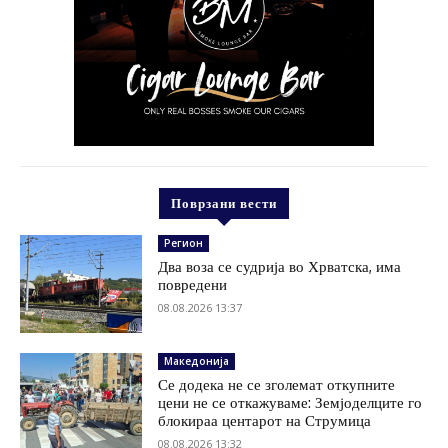
Поврзани вести
Регион
Два воза се судрија во Хрватска, има
повредени
08.08.2026 13:37
Македонија
Се додека не се зголемат откупните
цени не се откажуваме: Земјоделците го
блокираа центарот на Струмица
08.08.2026 13:32