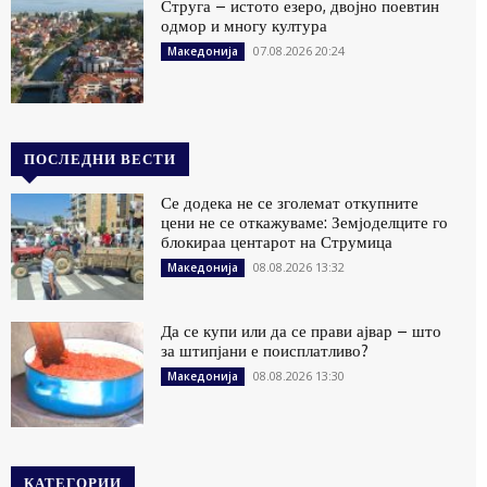
Струга – истото езеро, двојно поевтин
одмор и многу култура
07.08.2026 20:24
Македонија
ПОСЛЕДНИ ВЕСТИ
Се додека не се зголемат откупните
цени не се откажуваме: Земјоделците го
блокираа центарот на Струмица
08.08.2026 13:32
Македонија
Да се купи или да се прави ајвар – што
за штипјани е поисплатливо?
08.08.2026 13:30
Македонија
КАТЕГОРИИ