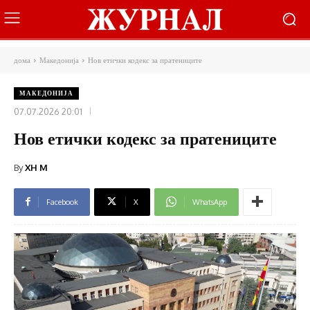
дома
Македонија
Нов етички кодекс за пратениците
МАКЕДОНИЈА
07.07.2026 20:01
Нов етички кодекс за пратениците
By
XH M
Facebook
X
WhatsApp