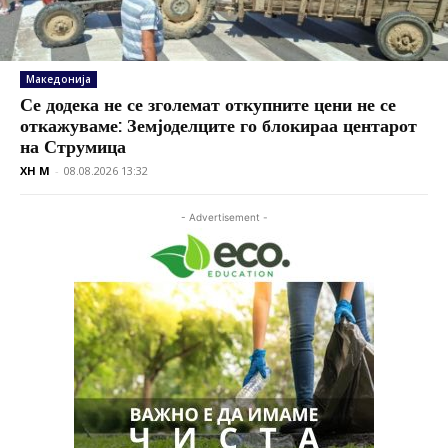
Македонија
Се додека не се зголемат откупните цени не се
откажуваме: Земјоделците го блокираа центарот
на Струмица
XH M
-
08.08.2026 13:32
- Advertisement -