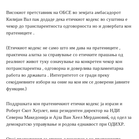
Високиот претставник на ОБСЕ во земјата амбасадорот
Килијан Вал пак додаде дека етичкиот кодекс во суштина е
чекор до транспарентноста одговорноста но и довербата кон
пратениците .
(Етичкиот кодекс не само што им дава на пратениците ,
практична алатка за справување со етичките прашања од
реалниот живот туку означување на конкретен чекор кон
потранспарентна , одговорна и доверлива парламентарна
работа во државата . Интегритетот се гради преку
секојдневните избори на оние на кои им се доверени јавните
функции.)
Поддршката кон пратеничкиот етички кодекс ја изрази и
Роберт Скот Хејзлет, виш резидентен директор на НДИ
Северна Македонија и Ајла Ван Хеел Мердановиќ, од одел за
демократско управување и родова еднаквост при ОДИХР.
Овој правилникот за етичко однесување на пратениците