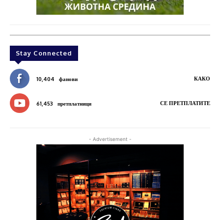
Stay Connected
КАКО
10,404
фанови
СЕ ПРЕТПЛАТИТЕ
61,453
претплатници
- Advertisement -