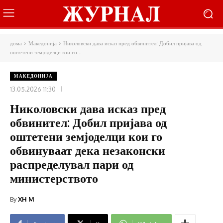
дома
Македонија
Николовски дава исказ пред обвинител: Добил пријава од
оштетени земјоделци кои го...
МАКЕДОНИЈА
13.05.2026 11:30
Николовски дава исказ пред
обвинител: Добил пријава од
оштетени земјоделци кои го
обвинуваат дека незаконски
распределувал пари од
министерството
By
XH M