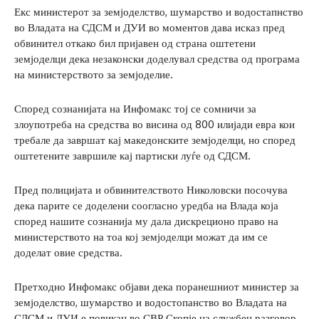
Екс министерот за земјоделство, шумарство и водостапнство
во Владата на СДСМ и ДУИ во моментов дава исказ пред
обвинител откако бил пријавен од страна оштетени
земјоделци дека незаконски доделувал средства од програма
на министерството за земјоделие.
Според сознанијата на Инфомакс тој се сомничи за
злоупотреба на средства во висина од 800 илијади евра кои
требале да завршат кај македонските земјоделци, но според
оштетените завршиле кај партиски луѓе од СДСМ.
Пред полицијата и обвинителството Николовски посочува
дека парите се доделени соогласно уредба на Влада која
според нашите сознанија му дала дискреционо право на
министерството на тоа кој земјоделци можат да им се
доделат овие средства.
Претходно Инфомакс објави дека поранешниот министер за
земјоделство, шумарство и водостопанство во Владата на
СДСМ и ДУИ е повикан во СВР Скопје на службен разговор.