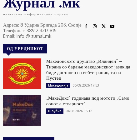
Журнал .мк
независен информативен портал
Адреса: 8 Ударна Бригада 20б, Скопје
Телефон: + 389 2 3217 815
Email: info @ zurnal.mk
ОД УРЕДНИКОТ
Македонското друштво „Илинден“ –
Тирана со барање македонскиот јазик да
биде достапен на веб-страницата на
Пустец
05.08.2026 17:53
Македонија
„МакеДокс“ годинава под мотото „Само
сонот е стварност“
04.08.2026 15:12
Шоубиз