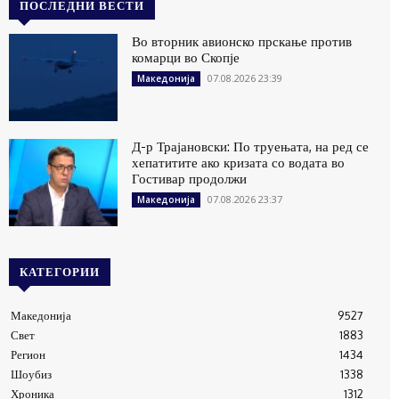
ПОСЛЕДНИ ВЕСТИ
Во вторник авионско прскање против
комарци во Скопје
07.08.2026 23:39
Македонија
Д-р Трајановски: По труењата, на ред се
хепатитите ако кризата со водата во
Гостивар продолжи
07.08.2026 23:37
Македонија
КАТЕГОРИИ
Македонија
9527
Свет
1883
Регион
1434
Шоубиз
1338
Хроника
1312