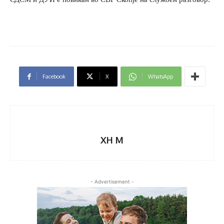
Facebook
X
WhatsApp
XH M
- Advertisement -