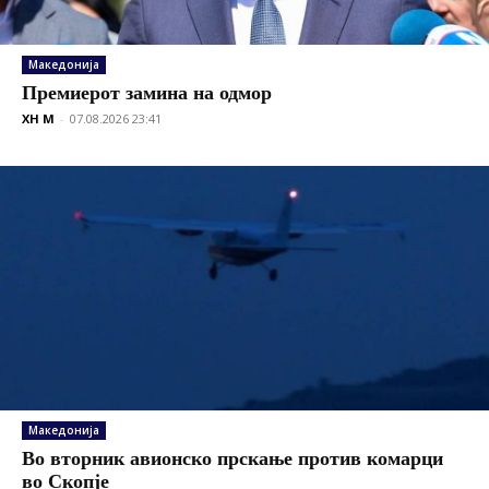
Македонија
Премиерот замина на одмор
XH M
-
07.08.2026 23:41
Македонија
Во вторник авионско прскање против комарци
во Скопје