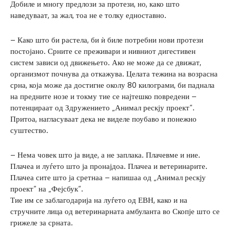
Добиле и многу предлози за протези, но, како што
наведуваат, за жал, тоа не е толку едноставно.
– Како што би растела, би ѝ биле потребни нови протези
постојано. Срните се преживари и нивниот дигестивен
систем зависи од движењето. Ако не може да се движат,
организмот почнува да откажува. Целата тежина на возрасна
срна, која може да достигне околу 80 килограми, би паднала
на предните нозе и токму тие се најтешко повредени –
потенцираат од Здружението „Анимал рескју проект“.
Притоа, нагласуваат дека не виделе поубаво и понежно
суштество.
– Нема човек што ја виде, а не заплака. Плачевме и ние.
Плачеа и луѓето што ја пронајдоа. Плачеа и ветеринарите.
Плачеа сите што ја сретнаа – напишаа од „Анимал рескју
проект“ на „Фејсбук“.
Тие им се заблагодарија на луѓето од ЕВН, како и на
стручните лица од ветеринарната амбуланта во Скопје што се
грижеле за срната.