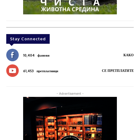
Stay Connected
КАКО
10,404
фанови
СЕ ПРЕТПЛАТИТЕ
61,453
претплатници
- Advertisement -