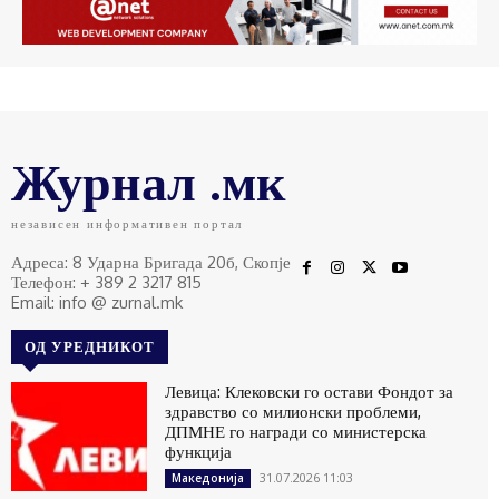
Журнал .мк
независен информативен портал
Адреса: 8 Ударна Бригада 20б, Скопје
Телефон: + 389 2 3217 815
Email: info @ zurnal.mk
ОД УРЕДНИКОТ
Левица: Клековски го остави Фондот за
здравство со милионски проблеми,
ДПМНЕ го награди со министерска
функција
31.07.2026 11:03
Македонија