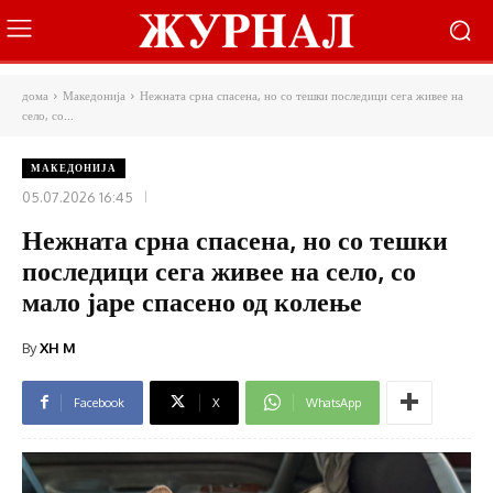
дома
Македонија
Нежната срна спасена, но со тешки последици сега живее на
село, со...
МАКЕДОНИЈА
05.07.2026 16:45
Нежната срна спасена, но со тешки
последици сега живее на село, со
мало јаре спасено од колење
By
XH M
Facebook
X
WhatsApp