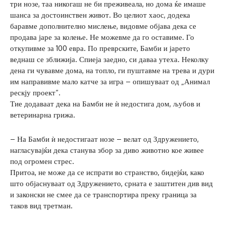
три нозе, таа никогаш не би преживеала, но дома ќе имаше
шанса за достоинствен живот. Во целиот хаос, додека
баравме дополнително мислење, видовме објава дека се
продава јаре за колење. Не можевме да го оставиме. Го
откупивме за 100 евра. По преврските, Бамби и јарето
веднаш се зближија. Спиеја заедно, си даваа утеха. Неколку
дена ги чувавме дома, на топло, ги пуштавме на трева и дури
им направивме мало катче за игра – опишуваат од „Анимал
рескју проект“.
Тие додаваат дека на Бамби не ѝ недостига дом, љубов и
ветеринарна грижа.
– На Бамби ѝ недостигаат нозе – велат од Здружението,
нагласувајќи дека станува збор за диво животно кое живее
под огромен стрес.
Притоа, не може да се испрати во странство, бидејќи, како
што објаснуваат од Здружението, срната е заштитен див вид
и законски не смее да се транспортира преку граница за
таков вид третман.