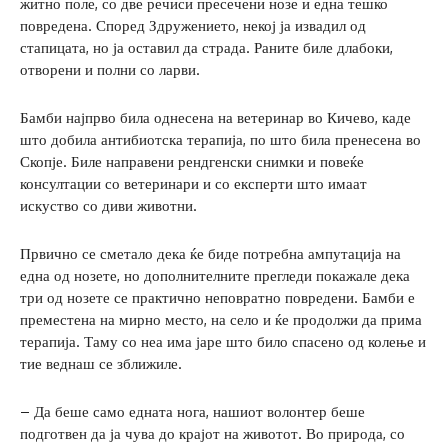
житно поле, со две речиси пресечени нозе и една тешко
повредена. Според Здружението, некој ја извадил од
стапицата, но ја оставил да страда. Раните биле длабоки,
отворени и полни со ларви.
Бамби најпрво била однесена на ветеринар во Кичево, каде
што добила антибиотска терапија, по што била пренесена во
Скопје. Биле направени рендгенски снимки и повеќе
консултации со ветеринари и со експерти што имаат
искуство со диви животни.
Првично се сметало дека ќе биде потребна ампутација на
една од нозете, но дополнителните прегледи покажале дека
три од нозете се практично неповратно повредени. Бамби е
преместена на мирно место, на село и ќе продолжи да прима
терапија. Таму со неа има јаре што било спасено од колење и
тие веднаш се зближиле.
– Да беше само едната нога, нашиот волонтер беше
подготвен да ја чува до крајот на животот. Во природа, со