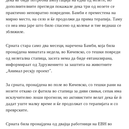
дополнителните прегледи покажале дека три од нозете се
практично неповратно повредени. Бамби е преместена на
мирно место, на село и ќе продолжи да прима терапија. Таму
со неа има јаре што било спасено од колење и тие веднаш се
зближиле.
Срната стара само два месеци, наречена Бамби, која била
пронајдена минатата недела, во Кичевско, со тешки повреди
од нелегална стапица, засега нема да биде евтаназирана,
информираат од Здружението за заштита на животните
„Анимал рескју проект“.
За срната, пронајдена во поле во Кичевско, со тешки рани на
нозете откако се фатила во стапица за диви свињи, сепак има
исклучително лоши прогнози, но активистите велат дека ќе ѝ
дадат уште малку време и ќе продолжат со терапијата и со
преврските.
Срната била пронајдена од двајца работници на ЕВН во