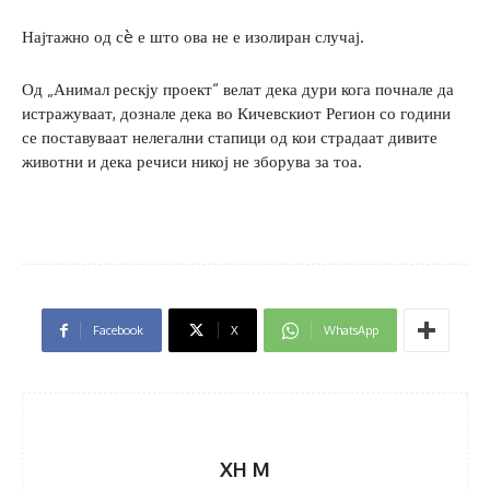
Најтажно од сè е што ова не е изолиран случај.
Од „Анимал рескју проект“ велат дека дури кога почнале да
истражуваат, дознале дека во Кичевскиот Регион со години
се поставуваат нелегални стапици од кои страдаат дивите
животни и дека речиси никој не зборува за тоа.
Facebook
X
WhatsApp
XH M