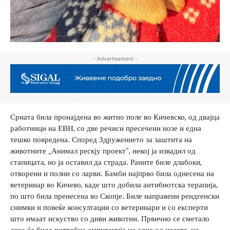
- Advertisement -
Срната била пронајдена во житно поле во Кичевско, од двајца
работници на ЕВН, со две речиси пресечени нозе и една
тешко повредена. Според Здружението за заштита на
животните „Анимал рескју проект“, некој ја извадил од
стапицата, но ја оставил да страда. Раните биле длабоки,
отворени и полни со ларви. Бамби најпрво била однесена на
ветеринар во Кичево, каде што добила антибиотска терапија,
по што била пренесена во Скопје. Биле направени рендгенски
снимки и повеќе консултации со ветеринари и со експерти
што имаат искуство со диви животни. Првично се сметало
дека ќе биде потребна ампутација на една од нозете, но