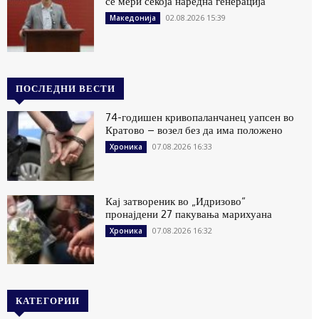
се мери секоја наредна генерација
02.08.2026 15:39
Македонија
ПОСЛЕДНИ ВЕСТИ
74-годишен кривопаланчанец уапсен во
Кратово – возел без да има положено
07.08.2026 16:33
Хроника
Кај затвореник во „Идризово“
пронајдени 27 пакувања марихуана
07.08.2026 16:32
Хроника
КАТЕГОРИИ