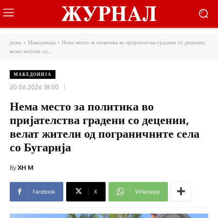
дома
Македонија
Нема место за политика во пријателства градени со децении,
велат жители од...
МАКЕДОНИЈА
20.06.2026 18:00
Нема место за политика во
пријателства градени со децении,
велат жители од пограничните села
со Бугарија
By
XH M
Facebook
X
WhatsApp