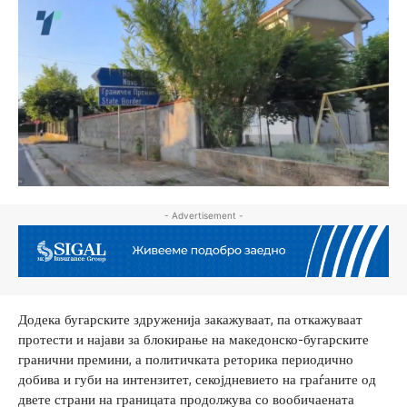
- Advertisement -
Додека бугарските здруженија закажуваат, па откажуваат
протести и најави за блокирање на македонско-бугарските
гранични премини, а политичката реторика периодично
добива и губи на интензитет, секојдневието на граѓаните од
двете страни на границата продолжува со вообичаената