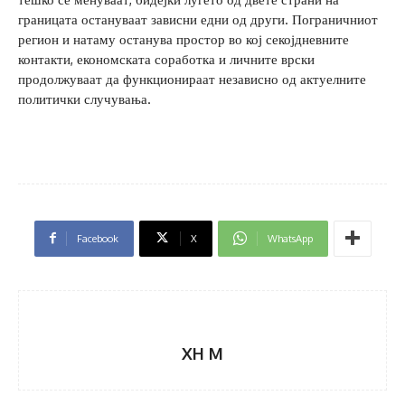
границата остануваат зависни едни од други. Пограничниот
регион и натаму останува простор во кој секојдневните
контакти, економската соработка и личните врски
продолжуваат да функционираат независно од актуелните
политички случувања.
Facebook
X
WhatsApp
XH M