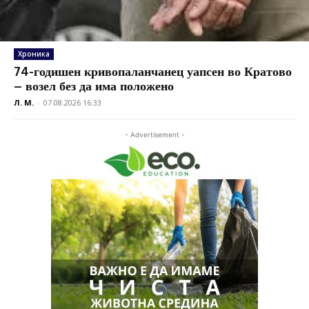
Хроника
74-годишен кривопаланчанец уапсен во Кратово
– возел без да има положено
Л. М.
-
07.08.2026 16:33
- Advertisement -