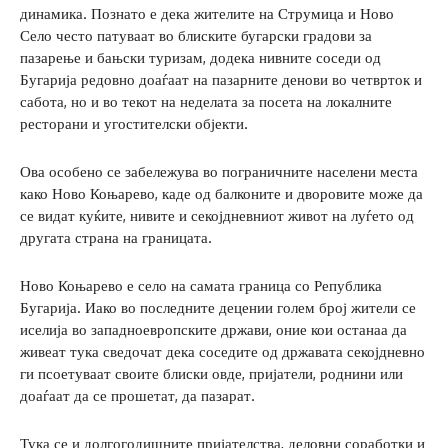
динамика. Познато е дека жителите на Струмица и Ново
Село често патуваат во блиските бугарски градови за
пазарење и бањски туризам, додека нивните соседи од
Бугарија редовно доаѓаат на пазарните денови во четврток и
сабота, но и во текот на неделата за посета на локалните
ресторани и угостителски објекти.
Ова особено се забележува во пограничните населени места
како Ново Коњарево, каде од балконите и дворовите може да
се видат куќите, нивите и секојдневниот живот на луѓето од
другата страна на границата.
Ново Коњарево е село на самата граница со Република
Бугарија. Иако во последните децении голем број жители се
иселија во западноевропските држави, оние кои останаа да
живеат тука сведочат дека соседите од државата секојдневно
ги псоетуваат своите блиски овде, пријатели, роднини или
доаѓаат да се прошетат, да пазарат.
Тука се и долгогодишните пријателства, деловни соработки и