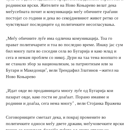
роднински врски. Жителите на Ново Коњарево велат дека
меѓусебната почит и комуникација меѓу обичните граѓани
постојат со години и дека во секојдневниот живот ретко се
чувствуваат последиците од политичките несогласувања.
„Меѓу обичните луѓе има одлична комуникација. Тоа го
прават политичарите и тоа во последно време. Инаку јас сум
бил многу пати во соседни села во Бугарија и како млад и
сега и немам проблем со никој. Дури на таа тема воопшто и
не станало збор за национализам, за патриотизам или за
Бугари и Македонци“, вели Трендафил Златинов –жител на
Ново Коњарево
„Идат овде во продавницата многу луѓе од Бугарија кои
пазарат овде, како гости не доаѓаат. Порано имавме и
роднини и доаѓаа, сега нема многу“ , вели Стојанка Вражева
Соговорниците сметаат дека, и покрај промените во
политичките односи меѓу двете држави, меѓучовечките врски
тешко се менуваат, бидејќи луѓето од двете страни на