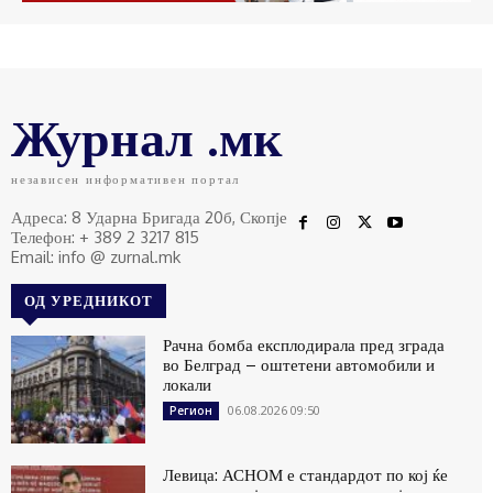
Журнал .мк
независен информативен портал
Адреса: 8 Ударна Бригада 20б, Скопје
Телефон: + 389 2 3217 815
Email: info @ zurnal.mk
ОД УРЕДНИКОТ
Рачна бомба експлодирала пред зграда
во Белград – оштетени автомобили и
локали
06.08.2026 09:50
Регион
Левица: АСНОМ е стандардот по кој ќе