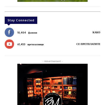
Stay Connected
КАКО
10,404
фанови
СЕ ПРЕТПЛАТИТЕ
61,453
претплатници
- Advertisement -