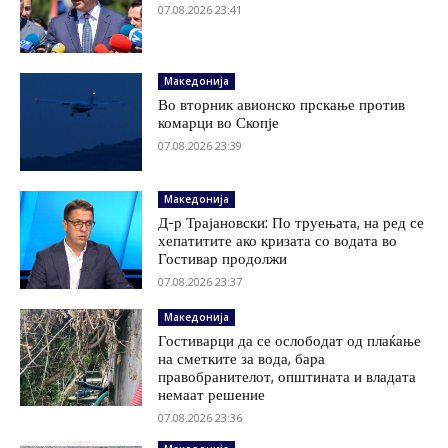
07.08.2026 23:41
Македонија
Во вторник авионско прскање против
комарци во Скопје
07.08.2026 23:39
Македонија
Д-р Трајановски: По труењата, на ред се
хепатитите ако кризата со водата во
Гостивар продолжи
07.08.2026 23:37
Македонија
Гостиварци да се ослободат од плаќање
на сметките за вода, бара
правобранителот, општината и владата
немаат решение
07.08.2026 23:36