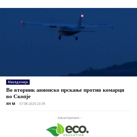
Македонија
Во вторник авионско прскање против комарци
во Скопје
XH M
-
07.08.2026 23:39
- Advertisement -