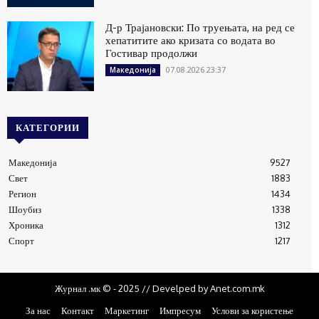
Д-р Трајановски: По труењата, на ред се
хепатитите ако кризата со водата во
Гостивар продолжи
07.08.2026 23:37
Македонија
КАТЕГОРИИ
Македонија
9527
Свет
1883
Регион
1434
Шоубиз
1338
Хроника
1312
Спорт
1217
Журнал .мк © - 2025 // Develped by Anet.com.mk
За нас
Контакт
Маркетинг
Импресум
Услови за користење