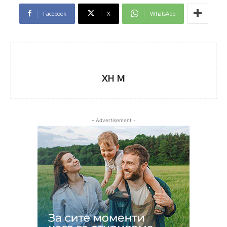
Facebook
X
WhatsApp
XH M
- Advertisement -