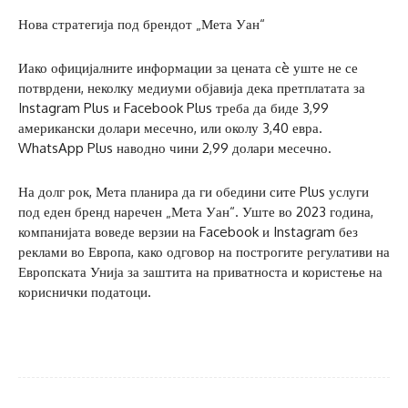
Нова стратегија под брендот „Мета Уан“
Иако официјалните информации за цената сè уште не се
потврдени, неколку медиуми објавија дека претплатата за
Instagram Plus и Facebook Plus треба да биде 3,99
американски долари месечно, или околу 3,40 евра.
WhatsApp Plus наводно чини 2,99 долари месечно.
На долг рок, Мета планира да ги обедини сите Plus услуги
под еден бренд наречен „Мета Уан“. Уште во 2023 година,
компанијата воведе верзии на Facebook и Instagram без
реклами во Европа, како одговор на построгите регулативи на
Европската Унија за заштита на приватноста и користење на
кориснички податоци.