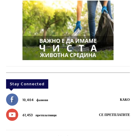
Stay Connected
КАКО
10,404
фанови
СЕ ПРЕТПЛАТИТЕ
61,453
претплатници