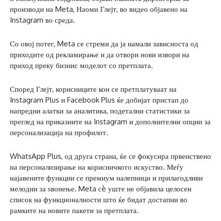
производи на Meta, Наоми Глејт, во видео објавено на
Instagram во среда.
Со овој потег, Meta се стреми да ја намали зависноста од
приходите од рекламирање и да отвори нови извори на
приход преку бизнис моделот со претплата.
Според Глејт, корисниците кои се претплатуваат на
Instagram Plus и Facebook Plus ќе добијат пристап до
напредни алатки за аналитика, подетални статистики за
преглед на приказните на Instagram и дополнителни опции за
персонализација на профилот.
WhatsApp Plus, од друга страна, ќе се фокусира првенствено
на персонализирање на корисничкото искуство. Меѓу
најавените функции се премиум налепници и прилагодливи
мелодии за ѕвонење. Meta сè уште не објавила целосен
список на функционалности што ќе бидат достапни во
рамките на новите пакети за претплата.