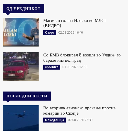
ОД УРЕДНИКОТ
Магичен гол на Илоски во МЛС!
(ВИДЕО)
02.08.2026 16:40
Спорт
Со БМВ блокирал 8 возила во Улцињ, го
барале низ цел град
07.08.2026 12:56
Хроника
ПОСЛЕДНИ ВЕСТИ
Во вторник авионско прскање против
комарци во Скопје
07.08.2026 23:39
Македонија