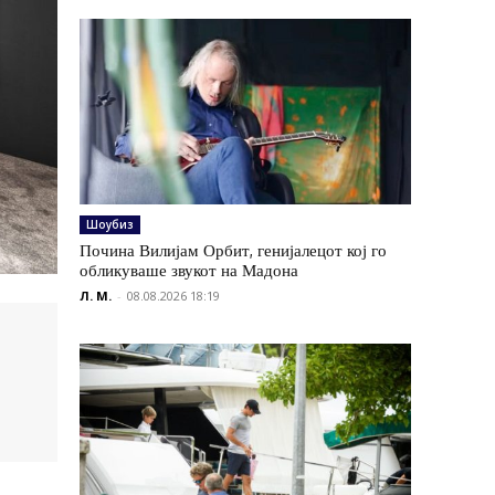
Шоубиз
Почина Вилијам Орбит, генијалецот кој го
обликуваше звукот на Мадона
Л. М.
-
08.08.2026 18:19