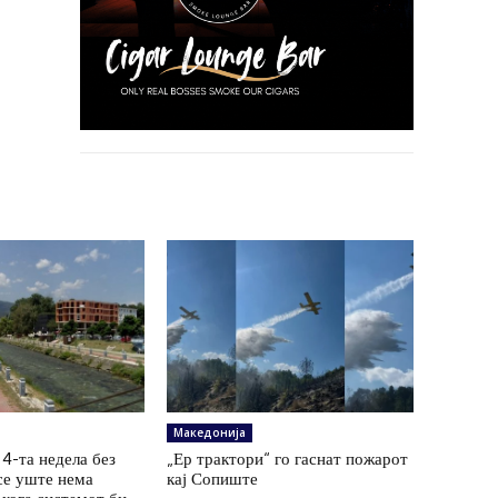
Македонија
4-та недела без
„Ер трактори“ го гаснат пожарот
се уште нема
кај Сопиште