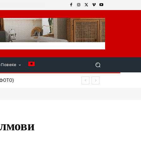
+Повеќе
ОТО)
 ПОСЛУШАА!“
илмови