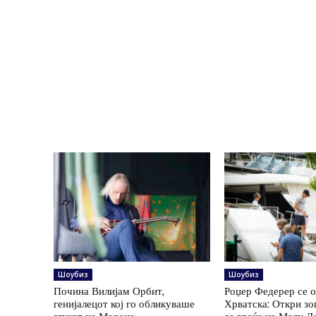
Шоубиз
Шоубиз
Почина Вилијам Орбит,
Роџер Федерер се 
генијалецот кој го обликуваше
Хрватска: Откри з