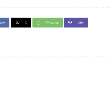
book
X
WhatsApp
Viber