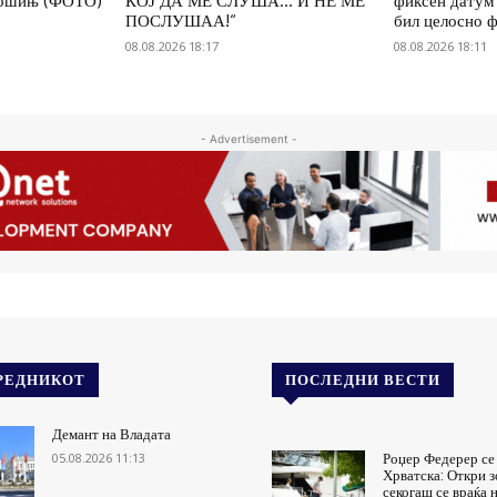
 Лошињ (ФОТО)
КОЈ ДА МЕ СЛУША… И НЕ МЕ
фиксен датум 
ПОСЛУШАА!“
бил целосно 
08.08.2026 18:17
08.08.2026 18:11
- Advertisement -
РЕДНИКОТ
ПОСЛЕДНИ ВЕСТИ
Демант на Владата
05.08.2026 11:13
Роџер Федерер се
Хрватска: Откри 
секогаш се враќа 