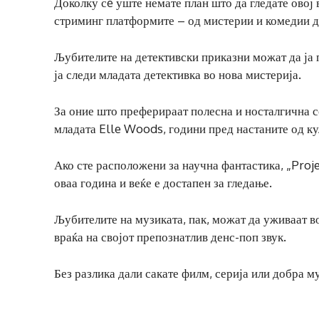
Доколку сè уште немате план што да гледате овој 
стриминг платформите – од мистерии и комедии д
Љубителите на детективски приказни можат да ја 
ја следи младата детективка во нова мистерија.
За оние што преферираат полесна и носталгична с
младата Elle Woods, години пред настаните од ку
Ако сте расположени за научна фантастика, „Proj
оваа година и веќе е достапен за гледање.
Љубителите на музиката, пак, можат да уживаат во
враќа на својот препознатлив денс-поп звук.
Без разлика дали сакате филм, серија или добра му