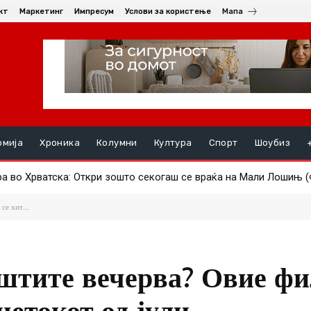
кт
Маркетинг
Импресум
Услови за користење
Мапа
омија
Хроника
Колумни
Култура
Спорт
Шоубиз
о Хрватска: Откри зошто секогаш се враќа на Мали Лошињ (Ф
: “ИМ РЕКОВ НЕ СЕ ФАЌАЈТЕ АМА КОЈ ДА МЕ СЛУША… И НЕ МЕ
се хит...
уштите вечерва? Овие ф
четокот од јули