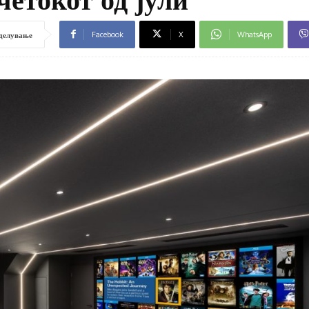
Facebook
X
WhatsApp
делување