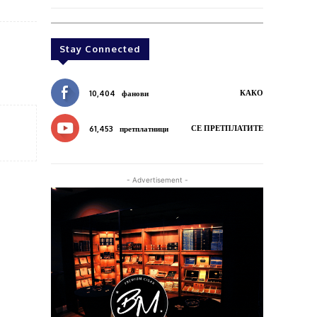
Stay Connected
КАКО
10,404
фанови
СЕ ПРЕТПЛАТИТЕ
61,453
претплатници
- Advertisement -