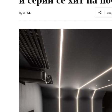
By
Л. М.
спо