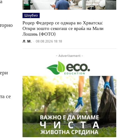
на
Шоубиз
Роџер Федерер се одмара во Хрватска:
вторно
Откри зошто секогаш се враќа на Мали
Лошињ (ФОТО)
Л. М.
-
08.08.2026 18:18
- Advertisement -
иери
та се