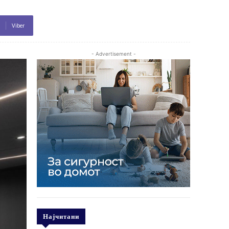
Viber
- Advertisement -
Најчитани