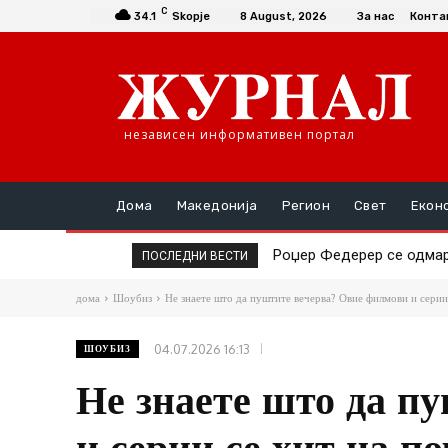
C
34.1
Skopje
8 August, 2026
За нас
Конта
независен информативен портал
Дома
Македонија
Регион
Свет
Екон
Роџер Федерер се одмара в
Спајдермен зад камери
ПОСЛЕДНИ ВЕСТИ
дома
Шоубиз
Не знаете што да пуштите вечерва? Овие филмови и серии 
04.07.2026 16:13
ШОУБИЗ
Не знаете што да п
и серии се хит на по