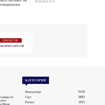
кога системот би
08.08.2026 18:10
функционален
КАТЕГОРИИ
Македонија
9539
 одмара во
Свет
1883
зошто
Регион
1435
на Мали