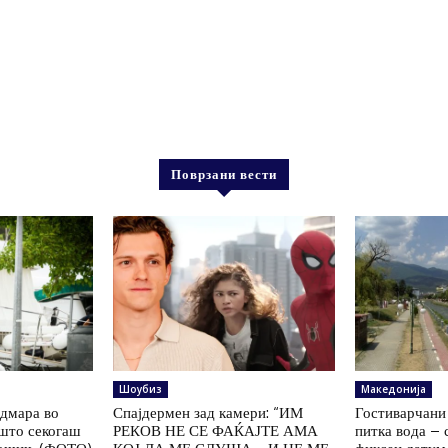
Поврзани вести
Шоубиз
Македонија
одмара во
Спајдермен зад камери: “ИМ
Гостиварчани 
ошто секогаш
РЕКОВ НЕ СЕ ФАЌАЈТЕ АМА
питка вода – 