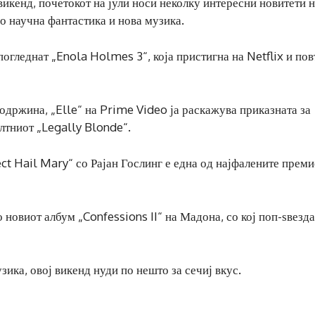
викенд, почетокот на јули носи неколку интересни новитети 
о научна фантастика и нова музика.
погледнат „Enola Holmes 3“, која пристигна на Netflix и по
одржина, „Elle“ на Prime Video ја раскажува приказната за
лтниот „Legally Blonde“.
ect Hail Mary“ со Рајан Гослинг е една од најфалените прем
 новиот албум „Confessions II“ на Мадона, со кој поп-ѕвезда
зика, овој викенд нуди по нешто за сечиј вкус.