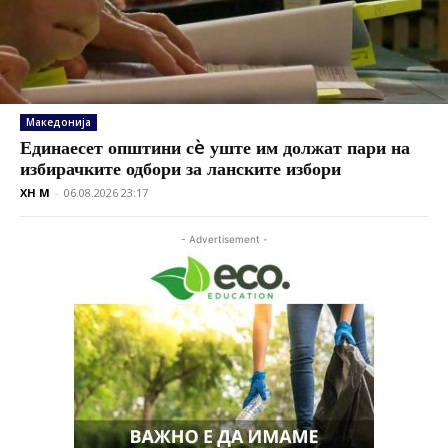
Македонија
Единаесет општини сè уште им должат пари на
избирачките одбори за ланските избори
XH M
-
06.08.2026 23:17
- Advertisement -