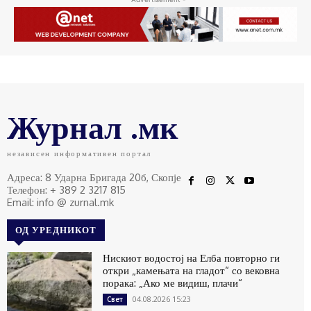
Журнал .мк
независен информативен портал
Адреса: 8 Ударна Бригада 20б, Скопје
Телефон: + 389 2 3217 815
Email: info @ zurnal.mk
ОД УРЕДНИКОТ
Нискиот водостој на Елба повторно ги
откри „камењата на гладот“ со вековна
порака: „Ако ме видиш, плачи“
04.08.2026 15:23
Свет