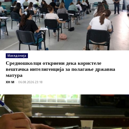
Македонија
Средношколци откриени дека користеле
вештачка интелигенција за полагање државна
матура
XH M
-
06.08.2026 23:18