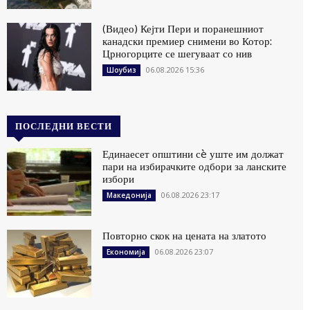
(Видео) Кејти Пери и поранешниот
канадски премиер снимени во Котор:
Црногорците се шегуваат со нив
06.08.2026 15:36
Шоубиз
ПОСЛЕДНИ ВЕСТИ
Единаесет општини сè уште им должат
пари на избирачките одбори за ланските
избори
06.08.2026 23:17
Македонија
Повторно скок на цената на златото
06.08.2026 23:07
Економија