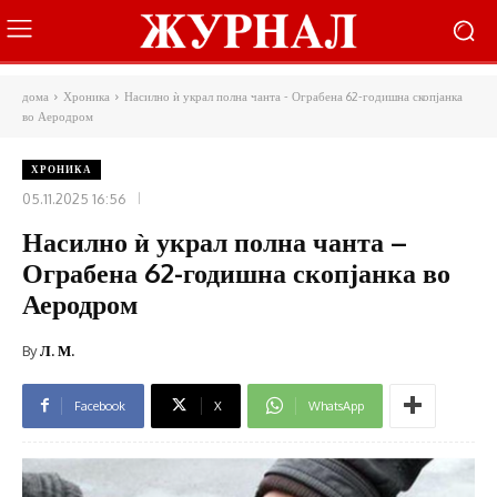
дома
Хроника
Насилно ѝ украл полна чанта - Ограбена 62-годишна скопјанка
во Аеродром
ХРОНИКА
05.11.2025 16:56
Насилно ѝ украл полна чанта –
Ограбена 62-годишна скопјанка во
Аеродром
By
Л. М.
Facebook
X
WhatsApp