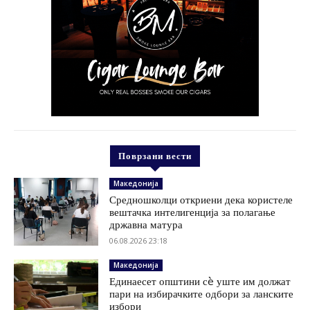
Поврзани вести
Македонија
Средношколци откриени дека користеле
вештачка интелигенција за полагање
државна матура
06.08.2026 23:18
Македонија
Единаесет општини сè уште им должат
пари на избирачките одбори за ланските
избори