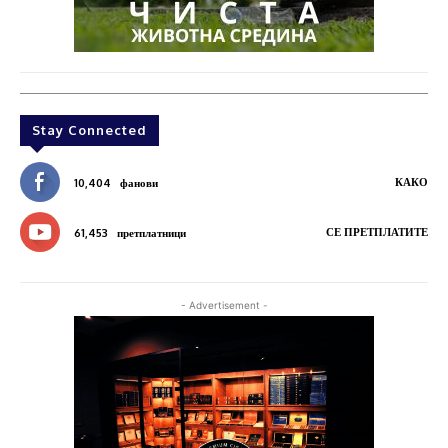
Stay Connected
КАКО
10,404
фанови
СЕ ПРЕТПЛАТИТЕ
61,453
претплатници
- Advertisement -