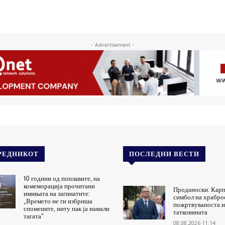
- Advertisement -
РЕДНИКОТ
ПОСЛЕДНИ ВЕСТИ
10 години од поплавите, на
комеморација прочитани
Проданоски: Карп
имињата на загинатите:
симбол на храбро
„Времето не ги избриша
пожртвуваноста и
спомените, ниту пак ја намали
татковината
тагата“
08.08.2026 11:14