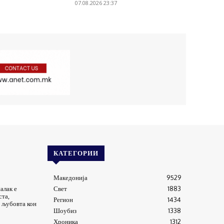
07.08.2026 23:37
КАТЕГОРИИ
Македонија
9529
алак е
Свет
1883
ста,
Регион
1434
 љубовта кон
Шоубиз
1338
Хроника
1312