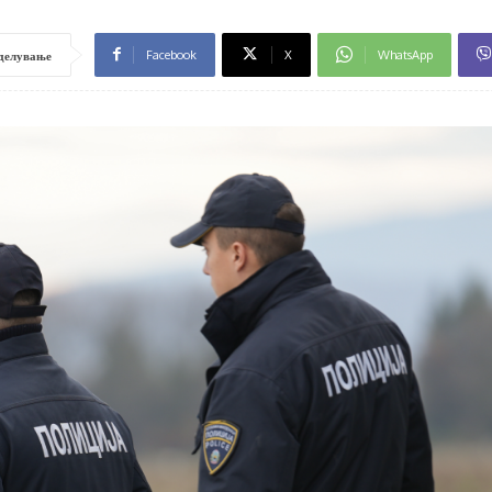
Facebook
X
WhatsApp
делување