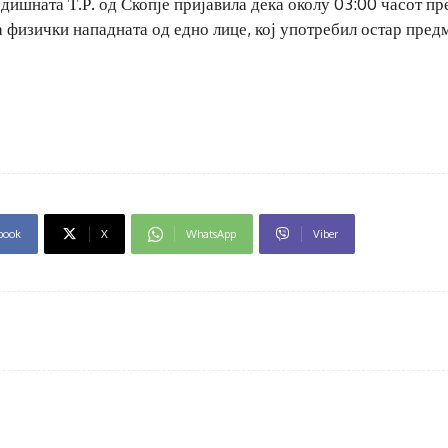
одишната Т.Р. од Скопје пријавила дека околу 03:00 часот пр
 физички нападната од едно лице, кој употребил остар предм
book
X
WhatsApp
Viber