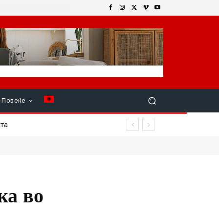
+Повеќе
ка во