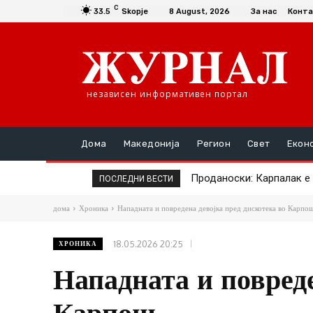
C
33.5
Skopje
8 August, 2026
За нас
Конта
независен информативен портал
Дома
Македонија
Регион
Свет
Екон
Проданоски: Карпалак е си
Премиерот замина на о
ПОСЛЕДНИ ВЕСТИ
дома
Хроника
Нападната и повредена девојка пред дискотека во Карпо
18.05.2026 20:25
ХРОНИКА
Нападната и повреде
Карпош