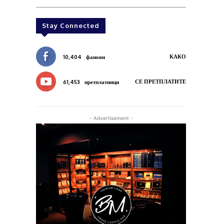
Stay Connected
КАКО
10,404
фанови
СЕ ПРЕТПЛАТИТЕ
61,453
претплатници
- Advertisement -