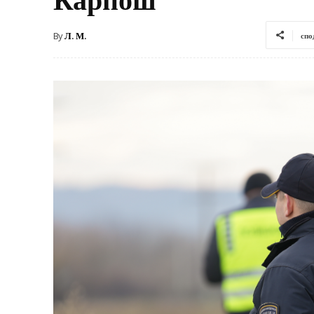
By
Л. М.
спо