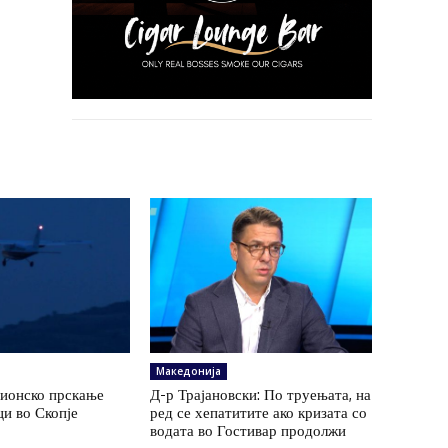
Македонија
вионско прскање
Д-р Трајановски: По труењата, на
и во Скопје
ред се хепатитите ако кризата со
водата во Гостивар продолжи