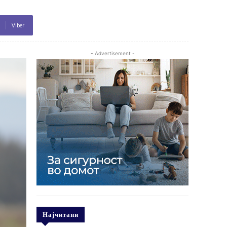
Viber
- Advertisement -
Најчитани