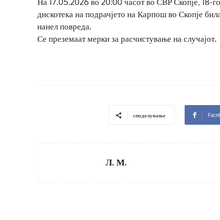
На 17.05.2026 во 20:00 часот во СВР Скопје, 18-г
дискотека на подрачјето на Карпош во Скопје била
нанел повреда.
Се преземаат мерки за расчистување на случајот.
Face
споделување
Л. М.