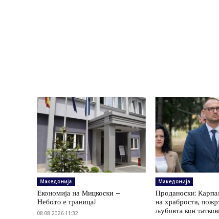
Македонија
Македонија
Економија на Мицкоски –
Проданоски: Карпа
Небото е граница!
на храброста, пожр
љубовта кон татков
08.08.2026 11:32