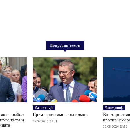
Поврзани вести
Македонија
Македонија
лак е симбол
Премиерот замина на одмор
Во вторник а
твуваноста и
против комарц
07.08.2026 23:41
ината
07.08.2026 23:39