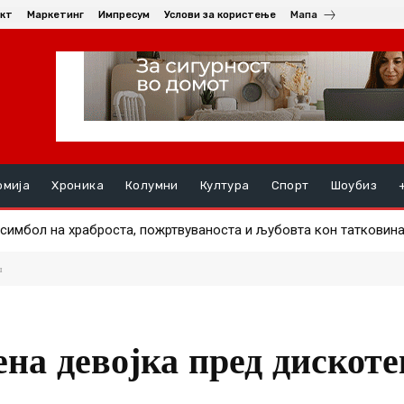
кт
Маркетинг
Импресум
Услови за користење
Мапа
омија
Хроника
Колумни
Култура
Спорт
Шоубиз
мбол на храброста, пожртвуваноста и љубовта кон татковината
дмор
ш
на девојка пред дискоте