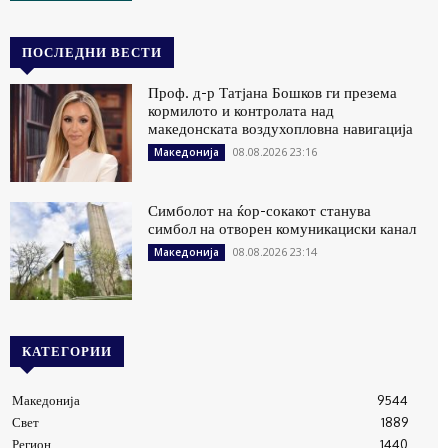
ПОСЛЕДНИ ВЕСТИ
Проф. д-р Татјана Бошков ги презема
кормилото и контролата над
македонската воздухопловна навигација
08.08.2026 23:16
Македонија
Симболот на ќор-сокакот станува
симбол на отворен комуникациски канал
08.08.2026 23:14
Македонија
КАТЕГОРИИ
Македонија
9544
Свет
1889
Регион
1440