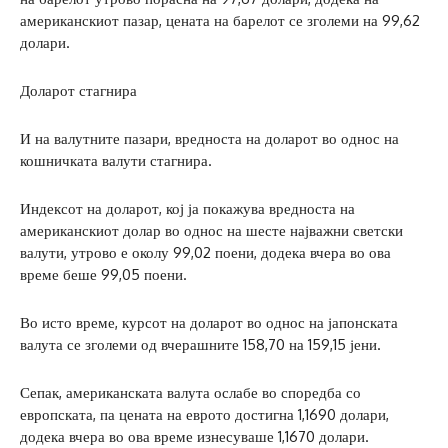
американскиот пазар, цената на барелот се зголеми на 99,62
долари.
Доларот стагнира
И на валутните пазари, вредноста на доларот во однос на
кошничката валути стагнира.
Индексот на доларот, кој ја покажува вредноста на
американскиот долар во однос на шесте најважни светски
валути, утрово е околу 99,02 поени, додека вчера во ова
време беше 99,05 поени.
Во исто време, курсот на доларот во однос на јапонската
валута се зголеми од вчерашните 158,70 на 159,15 јени.
Сепак, американската валута ослабе во споредба со
европската, па цената на еврото достигна 1,1690 долари,
додека вчера во ова време изнесуваше 1,1670 долари.