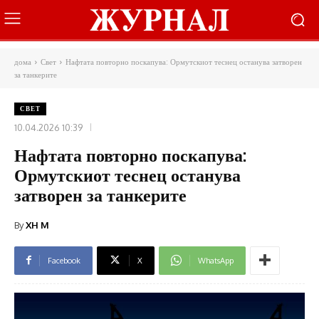
дома
Свет
Нафтата повторно поскапува: Ормутскиот теснец останува затворен
за танкерите
СВЕТ
10.04.2026 10:39
Нафтата повторно поскапува:
Ормутскиот теснец останува
затворен за танкерите
By
XH M
Facebook
X
WhatsApp