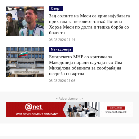
Спорт
Зад солзите на Меси се крие најубавата
приказна за неговиот татко: Почина
Хорхе Меси по долга и тешка борба со
болеста
08.08.2026 21:44
Македонија
Бугарското МНР со критики за
Македонија поради случајот со Ива
Михајлова обвинета за сообраќајна
несреќа со жртва
08.08.2026 21:06
- Advertisement -