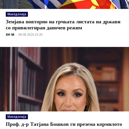
Македонија
Земјава повторно на грчката листата на држави
со привилегиран даночен режим
XH M
-
08.08.2026 23:20
Македонија
Проф. д-р Татјана Бошков ги презема кормилото