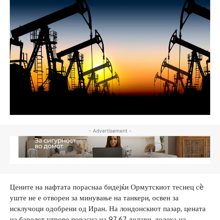
- Advertisement -
Цените на нафтата пораснаа бидејќи Ормутскиот теснец сè
уште не е отворен за минување на танкери, освен за
исклучоци одобрени од Иран. На лондонскиот пазар, цената
на барелот утрово порасна на 97,67 долари, додека на