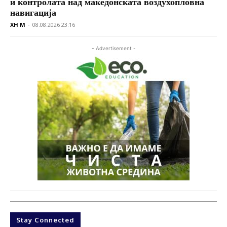
и контролата над македонската воздухопловна
навигација
XH M
-
08.08.2026 23:16
- Advertisement -
Stay Connected