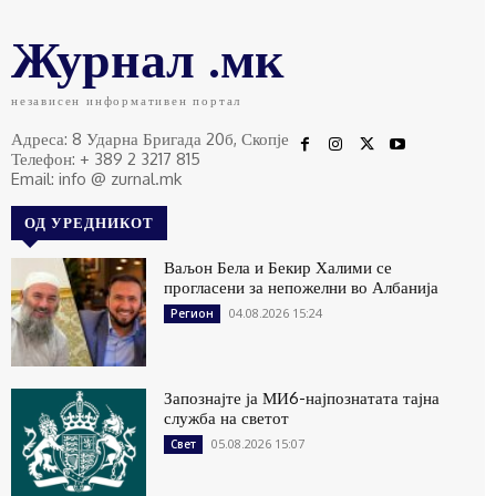
Журнал .мк
независен информативен портал
Адреса: 8 Ударна Бригада 20б, Скопје
Телефон: + 389 2 3217 815
Email: info @ zurnal.mk
ОД УРЕДНИКОТ
Ваљон Бела и Бекир Халими се
прогласени за непожелни во Албанија
04.08.2026 15:24
Регион
Запознајте ја МИ6-најпознатата тајна
служба на светот
05.08.2026 15:07
Свет