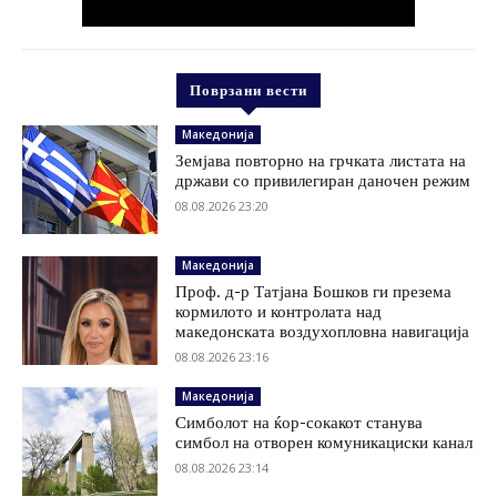
Поврзани вести
Македонија
Земјава повторно на грчката листата на
држави со привилегиран даночен режим
08.08.2026 23:20
Македонија
Проф. д-р Татјана Бошков ги презема
кормилото и контролата над
македонската воздухопловна навигација
08.08.2026 23:16
Македонија
Симболот на ќор-сокакот станува
симбол на отворен комуникациски канал
08.08.2026 23:14