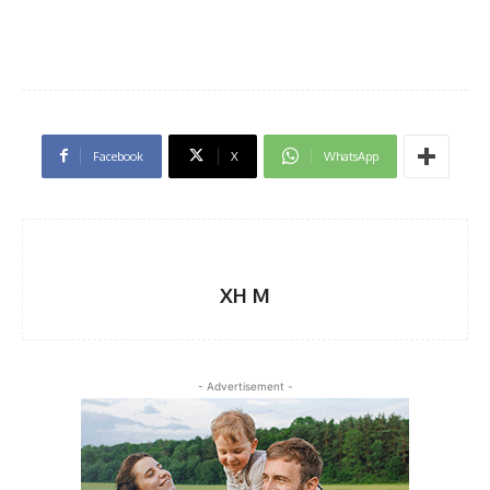
Facebook
X
WhatsApp
XH M
- Advertisement -