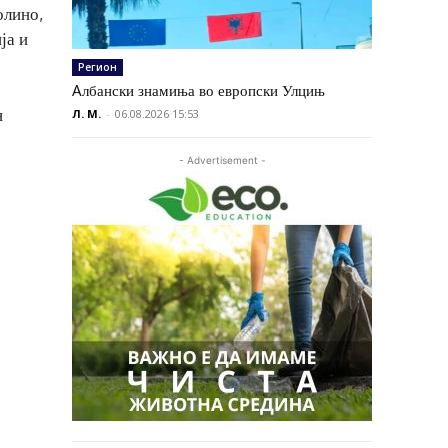
олино,
ја и
Регион
Aлбански знамиња во европски Улцињ
н
Л. М.
-
06.08.2026 15:53
- Advertisement -