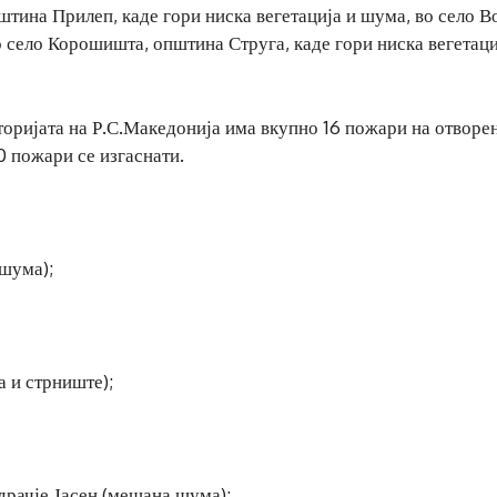
штина Прилеп, каде гори ниска вегетација и шума, во село В
о село Корошишта, општина Струга, каде гори ниска вегетаци
иторијата на Р.С.Македонија има вкупно 16 пожари на отворе
10 пожари се изгаснати.
 шума);
а и стрниште);
рачје Јасен (мешана шума);