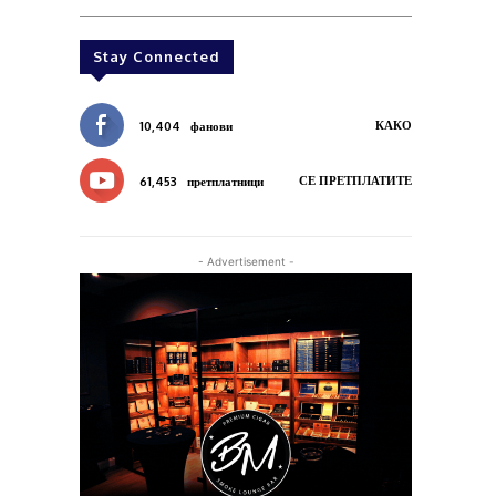
Stay Connected
КАКО
10,404
фанови
СЕ ПРЕТПЛАТИТЕ
61,453
претплатници
- Advertisement -