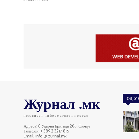
Журнал .мк
ОД У
независен информативен портал
Адреса: 8 Ударна Бригада 20б, Скопје
Телефон: + 389 2 3217 815
Email: info @ zurnal.mk