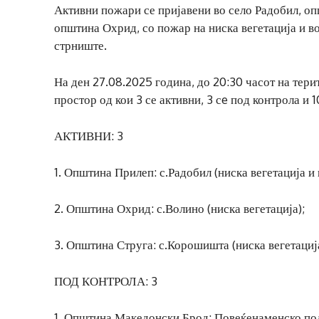
Активни пожари се пријавени во село Радобил, оп
општина Охрид, со пожар на ниска вегетација и в
стрниште.
На ден 27.08.2025 година, до 20:30 часот на тер
простор од кои 3 се активни, 3 сe под контрола и 
АКТИВНИ: 3
1. Општина Прилеп: с.Радобил (ниска вегетација и
2. Општина Охрид: с.Волино (ниска вегетација);
3. Општина Струга: с.Корошишта (ниска вегетациј
ПОД КОНТРОЛА: 3
1. Општина Македонски Брод: Повеќенаменско под