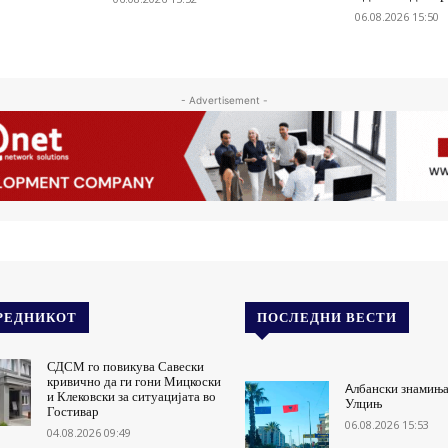
06.08.2026 15:50
- Advertisement -
РЕДНИКОТ
ПОСЛЕДНИ ВЕСТИ
СДСМ го повикува Савески
кривично да ги гони Мицкоски
Aлбански знамиња
и Клековски за ситуацијата во
Улцињ
Гостивар
06.08.2026 15:53
04.08.2026 09:49