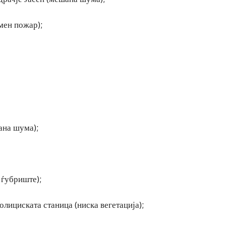
мен пожар);
ана шума);
 ѓубриште);
лициската станица (ниска вегетација);