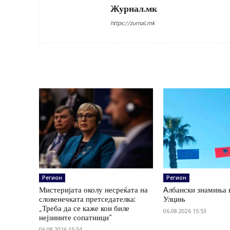
Журнал.мк
https://zurnal.mk
Регион
Регион
Мистеријата околу несреќата на
Aлбански знамиња 
словенечката претседателка:
Улцињ
„Треба да се каже кои биле
06.08.2026 15:53
нејзините сопатници“
06.08.2026 15:54