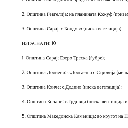
2. Општина Гевгелија: на планината Кожуф (призе
3. Општина Сарај: с.Кондово (ниска вегетација).
ИЗГАСНАТИ: 10
1. Општина Сарај: Езеро Треска (ѓубре);
2. Општина Долнени: с.Долгаец и с.Стровија (меш
3. Општина Конче: с.Дедино (ниска вегетација);
4. Општина Кочани: с.Грдовци (ниска вегетација и
5. Општина Македонска Каменица: во кругот на По