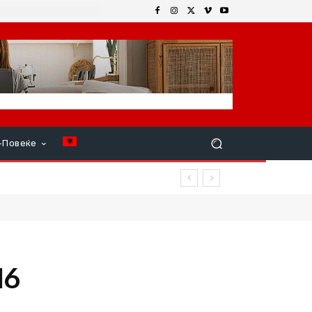
+Повеќе
јка Македонија“
16