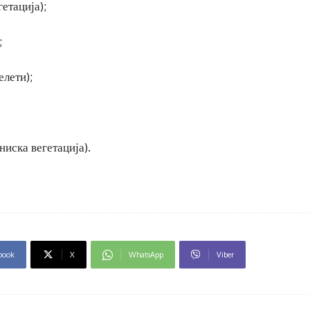
етација);
;
елети);
иска вегетација).
book
X
WhatsApp
Viber