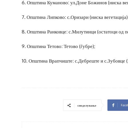
6. Општина Куманово: ул.Доне Божинов (ниска вег
7. Општина Липково: с.Оризари (ниска вегетација)
8. Општина Ранковце: с.Милутинци (остатоци од п
9. Општина Тетово: Тетово (ѓубре);
10. Општина Врапчиште: с.Дебреште и с.Зубовце (н
Face
споделување