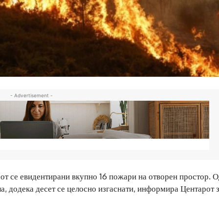
- Advertisement -
сот се евидентирани вкупно 16 пожари на отворен простор. О
ла, додека десет се целосно изгаснати, информира Центарот 