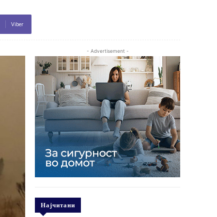
Viber
- Advertisement -
Најчитани