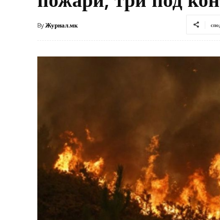
By
Журнал.мк
спо