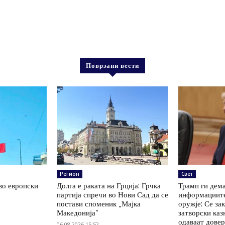
Поврзани вести
Регион
Свет
во европски
Долга е раката на Грција: Грчка
Трамп ги дем
партија спречи во Нови Сад да се
информациите
постави споменик „Мајка
оружје: Се за
Македонија“
затворски каз
одаваат дове
06.08.2026 15:52