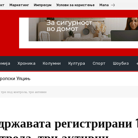
акт
Маркетинг
Импресум
Услови за користење
Мапа
омија
Хроника
Колумни
Култура
Спорт
Шоубиз
пски Улцињ
а: Грчка партија спречи во Нови Сад да се постави споменик „Ма
 три под контрола, три активни
 државата регистрирани 
нтрола, три активни