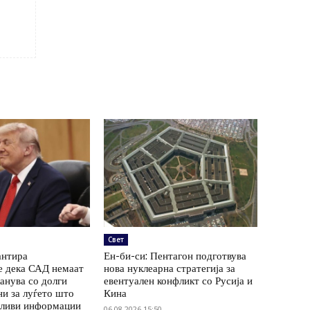
Свет
антира
Ен-би-си: Пентагон подготвува
 дека САД немаат
нова нуклеарна стратегија за
канува со долги
евентуален конфликт со Русија и
ни за луѓето што
Кина
рливи информации
06.08.2026 15:50