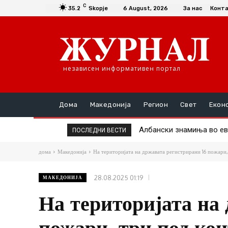
C
35.2
Skopje
6 August, 2026
За нас
Конт
независен информативен портал
Дома
Македонија
Регион
Свет
Екон
Aлбански знамиња во евро
Долга е раката на Грциј
ПОСЛЕДНИ ВЕСТИ
дома
Македонија
На територијата на државата регистрирани 16 пожари,
28.08.2025 01:19
МАКЕДОНИЈА
На територијата на
пожари, три под ко