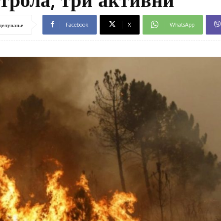
Facebook
X
WhatsApp
делување