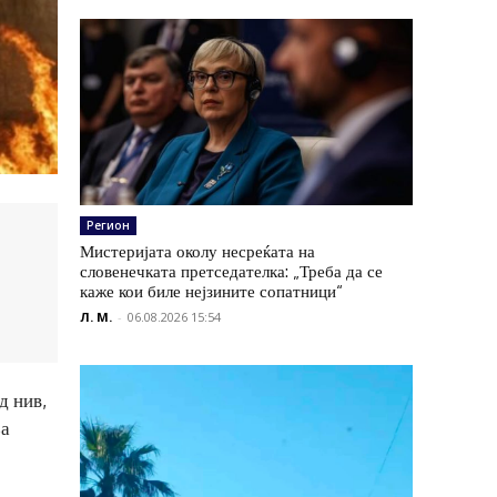
Регион
Мистеријата околу несреќата на
словенечката претседателка: „Треба да се
каже кои биле нејзините сопатници“
Л. М.
-
06.08.2026 15:54
д нив,
за