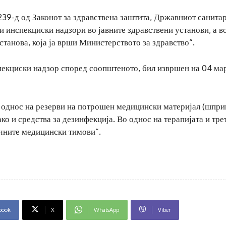
39-д од Законот за здравствена заштита, Државниот санита
 инспекциски надзори во јавните здравствени установи, а в
станова, која ја врши Министерството за здравство“.
пекциски надзор според соопштеното, бил извршен на 04 ма
о однос на резерви на потрошен медицински материјал (шпри
како и средства за дезинфекција. Во однос на терапијата и тр
учните медицински тимови“.
book
X
WhatsApp
Viber