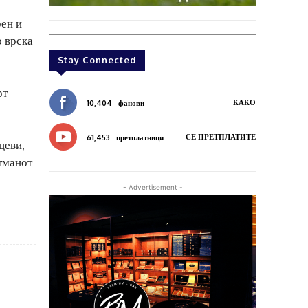
рен и
о врска
Stay Connected
рт
КАКО
10,404
фанови
СЕ ПРЕТПЛАТИТЕ
61,453
претплатници
цеви,
етманот
- Advertisement -