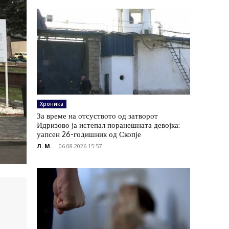
Хроника
За време на отсуството од затворот
Идризово ја истепал поранешната девојка:
уапсен 26-годишник од Скопје
Л. М.
-
06.08.2026 15:57