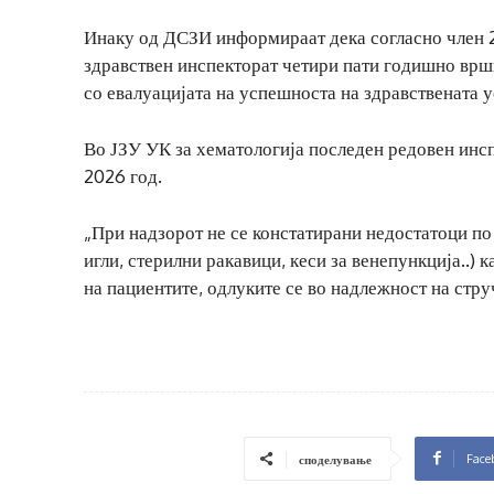
Инаку од ДСЗИ информираат дека согласно член 2
здравствен инспекторат четири пати годишно врши
со евалуацијата на успешноста на здравствената у
Во ЈЗУ УК за хематологија последен редовен инс
2026 год.
„При надзорот не се констатирани недостатоци п
игли, стерилни ракавици, кеси за венепункција..) 
на пациентите, одлуките се во надлежност на стр
Face
споделување