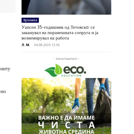
Хроника
Уапсен 35-годишник од Тетовскo: се
заканувал на поранешната сопруга и ја
вознемирувал на работа
Л. М.
-
06.08.2026 15:56
- Advertisement -
 ниту
рно