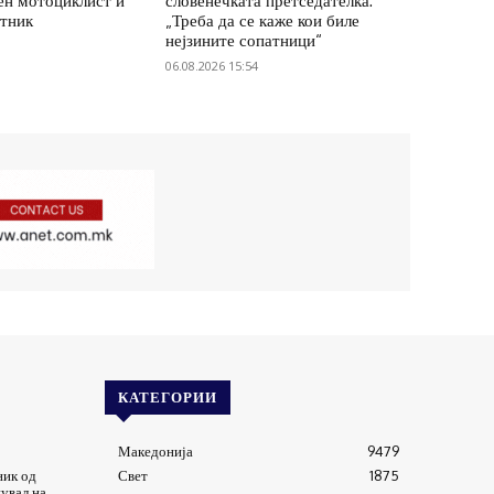
ен мотоциклист и
словенечката претседателка:
атник
„Треба да се каже кои биле
нејзините сопатници“
06.08.2026 15:54
КАТЕГОРИИ
Македонија
9479
ник од
Свет
1875
нувал на