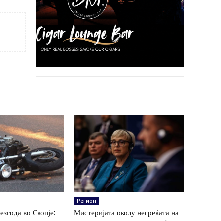
Регион
езгода во Скопје:
Мистеријата околу несреќата на