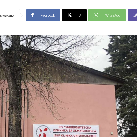
Facebook
X
WhatsApp
делување