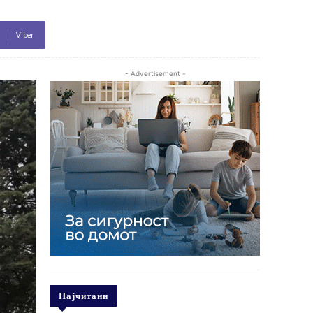
Viber
- Advertisement -
Најчитани