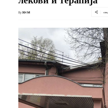
By
XH M
спо