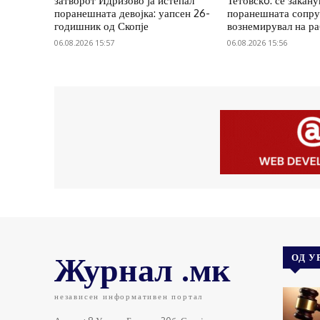
затворот Идризово ја истепал
Тетовскo: се закану
поранешната девојка: уапсен 26-
поранешната сопруг
годишник од Скопје
вознемирувал на р
06.08.2026 15:57
06.08.2026 15:56
Журнал .мк
ОД У
независен информативен портал