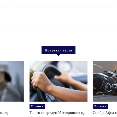
Поврзани вести
Хроника
Хроника
к од
Тешко повреден 16-годишник од
Сообраќајна н