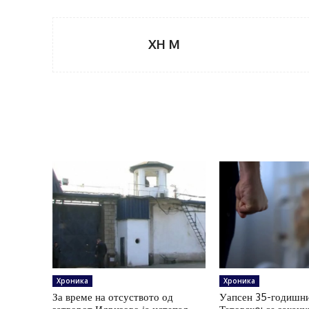
XH M
Хроника
Хроника
За време на отсуството од
Уапсен 35-годишни