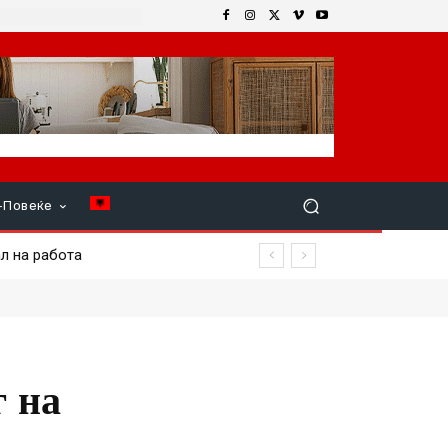
+Повеќе
на работа
г на