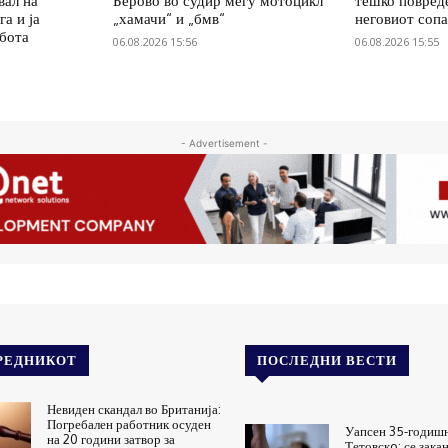
вал на
Берово во судир меѓу мотоцикл
тешко повред
а и ја
„хамачи“ и „бмв“
неговиот соп
абота
06.08.2026 15:56
06.08.2026 15:55
- Advertisement -
РЕДНИКОТ
ПОСЛЕДНИ ВЕСТИ
Невиден скандал во Британија:
Погребален работник осуден
Уапсен 35-годиш
на 20 години затвор за
Тетовскo: се зака