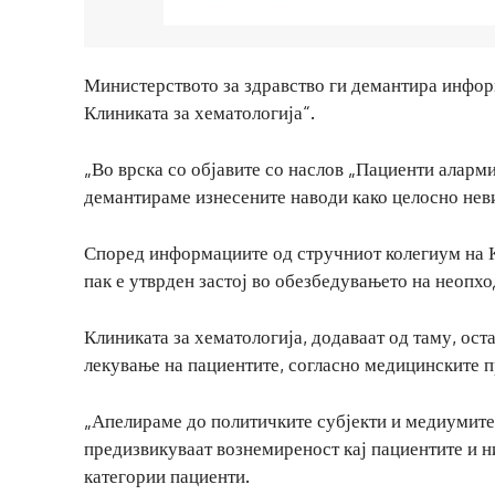
Министерството за здравство ги демантира информ
Клиниката за хематологија“.
„Во врска со објавите со наслов „Пациенти аларми
демантираме изнесените наводи како целосно нев
Според информациите од стручниот колегиум на Кл
пак е утврден застој во обезбедувањето на неопх
Клиниката за хематологија, додаваат од таму, ос
лекување на пациентите, согласно медицинските п
„Апелираме до политичките субјекти и медиумит
предизвикуваат вознемиреност кај пациентите и ни
категории пациенти.