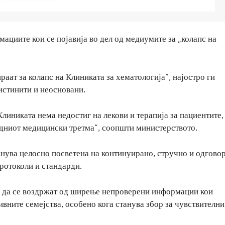
ациите кои се појавија во дел од медиумите за „колапс на
раат за колапс на Клиниката за хематологија“, најостро ги
истинити и неосновани.
иниката нема недостиг на лекови и терапија за пациентите,
одниот медицински третма“, соопшти министерството.
танува целосно посветена на континуирано, стручно и одгово
ротоколи и стандарди.
е да се воздржат од ширење непроверени информации кои
вните семејства, особено кога станува збор за чувствителни