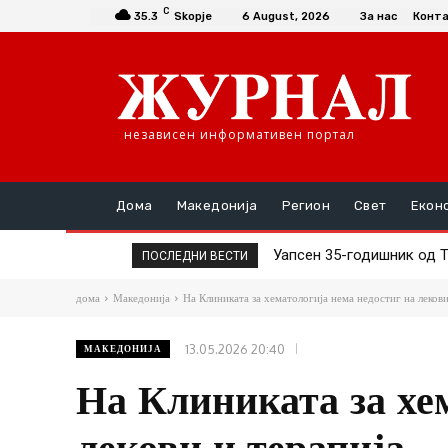
C
35.3
Skopje
6 August, 2026
За нас
Конт
независен информативен портал
Дома
Македонија
Регион
Свет
Екон
Уапсен 35-годишник од Тето
Тешко повреден 16-годи
ПОСЛЕДНИ ВЕСТИ
дома
Македонија
На Клиниката за хематологија нема недостиг на лекови
13.05.2026 20:40
МАКЕДОНИЈА
На Клиниката за хем
лекови и терапија