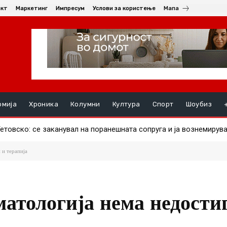
акт
Маркетинг
Импресум
Услови за користење
Мапа
омија
Хроника
Колумни
Култура
Спорт
Шоубиз
вскo: се заканувал на поранешната сопруга и ја вознемирувал 
шник од Берово во судир меѓу мотоцикл „хамачи“ и „бмв“
 и терапија
атологија нема недости