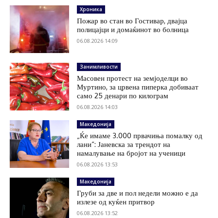
Хроника
Пожар во стан во Гостивар, двајца
полицајци и домаќинот во болница
06.08.2026 14:09
Занимливости
Масовен протест на земјоделци во
Муртино, за црвена пиперка добиваат
само 25 денари по килограм
06.08.2026 14:03
Македонија
„Ќе имаме 3.000 првачиња помалку од
лани“: Јаневска за трендот на
намалување на бројот на ученици
06.08.2026 13:53
Македонија
Груби за две и пол недели можно е да
излезе од куќен притвор
06.08.2026 13:52