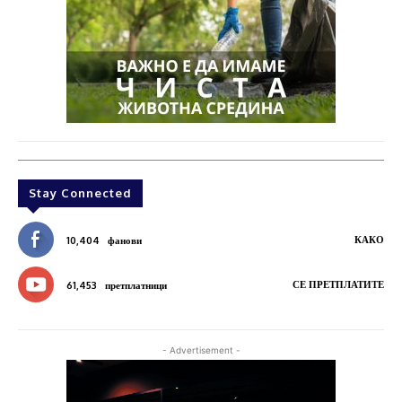
Stay Connected
КАКО
10,404
фанови
СЕ ПРЕТПЛАТИТЕ
61,453
претплатници
- Advertisement -