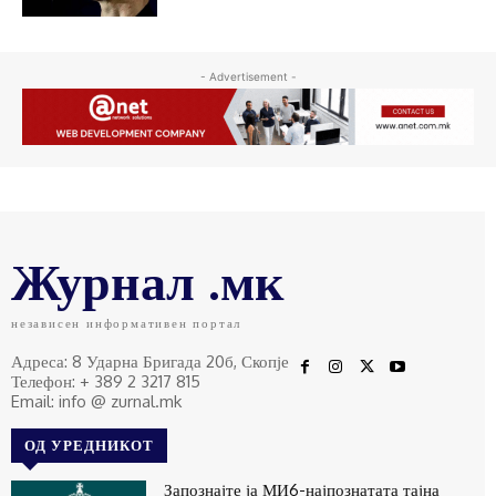
- Advertisement -
Журнал .мк
независен информативен портал
Адреса: 8 Ударна Бригада 20б, Скопје
Телефон: + 389 2 3217 815
Email: info @ zurnal.mk
ОД УРЕДНИКОТ
Запознајте ја МИ6-најпознатата тајна