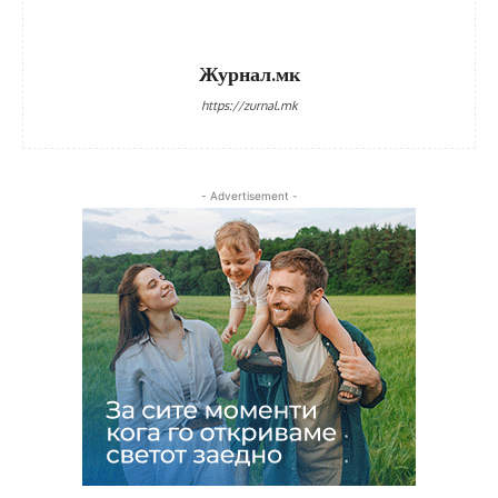
Журнал.мк
https://zurnal.mk
- Advertisement -