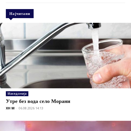
Најчитани
Македонија
Утре без вода село Морани
XH M
-
06.08.2026 14:13