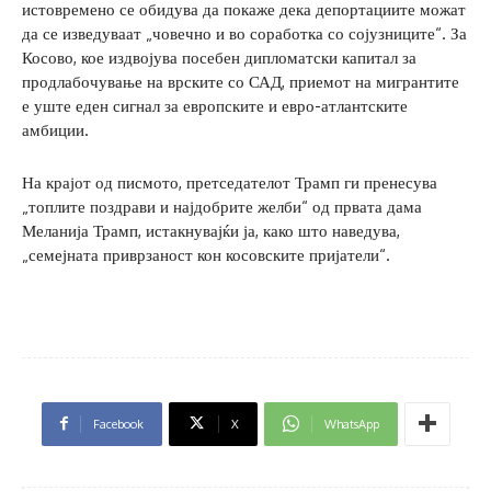
истовремено се обидува да покаже дека депортациите можат
да се изведуваат „човечно и во соработка со сојузниците“. За
Косово, кое издвојува посебен дипломатски капитал за
продлабочување на врските со САД, приемот на мигрантите
е уште еден сигнал за европските и евро-атлантските
амбиции.
На крајот од писмото, претседателот Трамп ги пренесува
„топлите поздрави и најдобрите желби“ од првата дама
Меланија Трамп, истакнувајќи ја, како што наведува,
„семејната приврзаност кон косовските пријатели“.
Facebook
X
WhatsApp