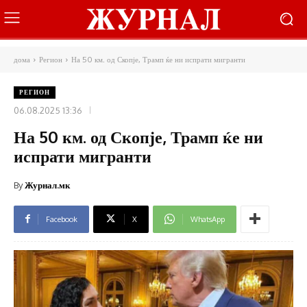
дома
Регион
На 50 км. од Скопје, Трамп ќе ни испрати мигранти
РЕГИОН
06.08.2025 13:36
На 50 км. од Скопје, Трамп ќе ни
испрати мигранти
By
Журнал.мк
Facebook
X
WhatsApp