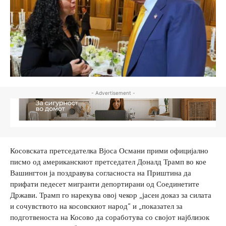
- Advertisement -
Косовската претседателка Вјоса Османи прими официјално
писмо од американскиот претседател Доналд Трамп во кое
Вашингтон ја поздравува согласноста на Приштина да
прифати педесет мигранти депортирани од Соединетите
Држави. Трамп го нарекува овој чекор „јасен доказ за силата
и сочувството на косовскиот народ“ и „показател за
подготвеноста на Косово да соработува со својот најблизок