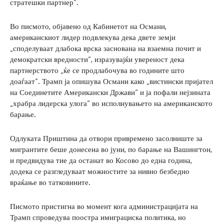
стратешки партнер“.
Во писмото, објавено од Кабинетот на Османи,
американскиот лидер подвлекува дека двете земји
„споделуваат длабока врска заснована на взаемна почит и
демократски вредности“, изразувајќи увереност дека
партнерството „ќе се продлабочува во годините што
доаѓаат“. Трамп ја опишува Османи како „вистински пријател
на Соединетите Американски Држави“ и ја пофали нејзината
„храбра лидерска улога“ во исполнувањето на американското
барање.
Одлуката Приштина да отвори привремено засолниште за
мигрантите беше донесена во јуни, по барање на Вашингтон,
и предвидува тие да останат во Косово до една година,
додека се разгледуваат можностите за нивно безбедно
враќање во татковините.
Писмото пристигна во момент кога администрацијата на
Трамп спроведува поостра имиграциска политика, но