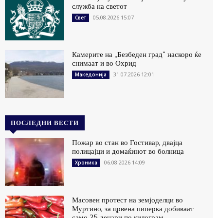
служба на светот
05.08.2026 15:07
Свет
Камерите на „Безбеден град“ наскоро ќе
снимаат и во Охрид
31.07.2026 12:01
Македонија
ПОСЛЕДНИ ВЕСТИ
Пожар во стан во Гостивар, двајца
полицајци и домаќинот во болница
06.08.2026 14:09
Хроника
Масовен протест на земјоделци во
Муртино, за црвена пиперка добиваат
само 25 денари по килограм