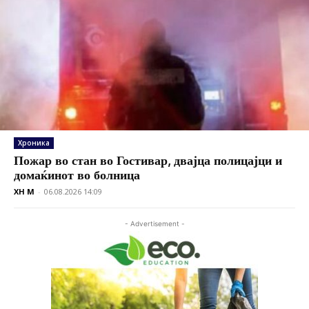
Хроника
Пожар во стан во Гостивар, двајца полицајци и
домаќинот во болница
XH M
-
06.08.2026 14:09
- Advertisement -