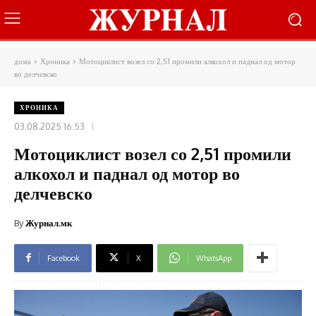
дома
Хроника
Мотоциклист возел со 2,51 промили алкохол и паднал од мотор
во делчевско
ХРОНИКА
03.08.2025 16:53
Мотоциклист возел со 2,51 промили
алкохол и паднал од мотор во
делчевско
By
Журнал.мк
Facebook
X
WhatsApp