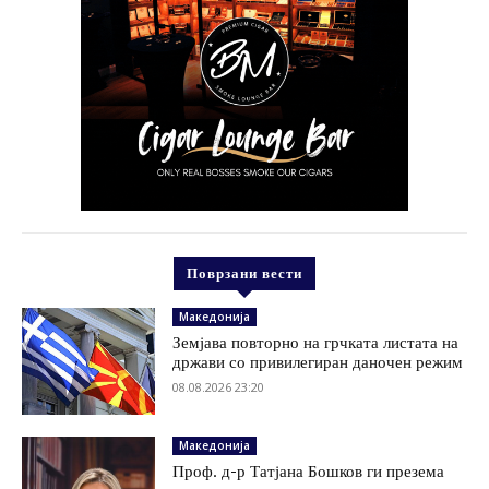
Поврзани вести
Македонија
Земјава повторно на грчката листата на
држави со привилегиран даночен режим
08.08.2026 23:20
Македонија
Проф. д-р Татјана Бошков ги презема