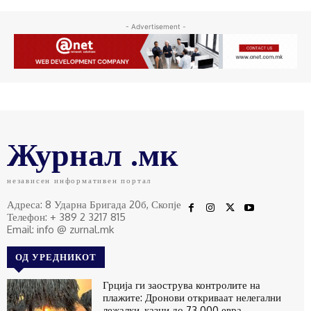
- Advertisement -
Журнал .мк
независен информативен портал
Адреса: 8 Ударна Бригада 20б, Скопје
Телефон: + 389 2 3217 815
Email: info @ zurnal.mk
ОД УРЕДНИКОТ
Грција ги заострува контролите на
плажите: Дронови откриваат нелегални
лежалки, казни до 73.000 евра