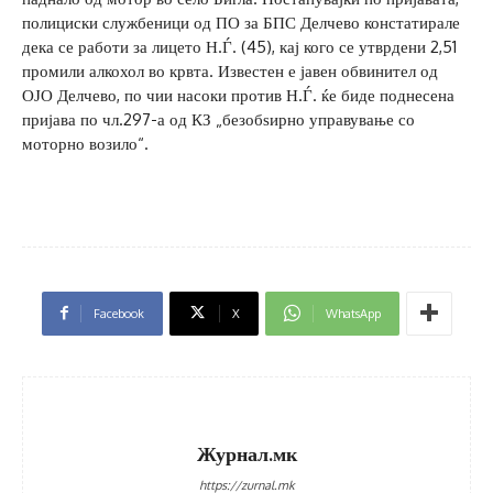
полициски службеници од ПО за БПС Делчево констатирале
дека се работи за лицето Н.Ѓ. (45), кај кого се утврдени 2,51
промили алкохол во крвта. Известен е јавен обвинител од
ОЈО Делчево, по чии насоки против Н.Ѓ. ќе биде поднесена
пријава по чл.297-а од КЗ „безобѕирно управување со
моторно возило“.
Facebook
X
WhatsApp
Журнал.мк
https://zurnal.mk