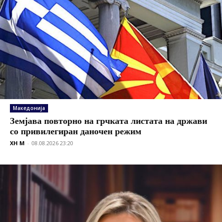
Македонија
Земјава повторно на грчката листата на држави
со привилегиран даночен режим
XH M
-
08.08.2026 23:20