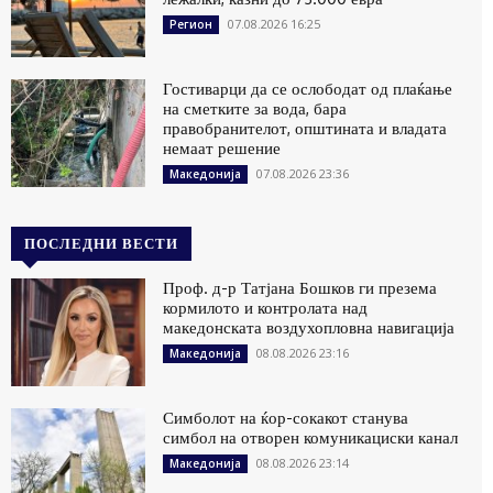
07.08.2026 16:25
Регион
Гостиварци да се ослободат од плаќање
на сметките за вода, бара
правобранителот, општината и владата
немаат решение
07.08.2026 23:36
Македонија
ПОСЛЕДНИ ВЕСТИ
Проф. д-р Татјана Бошков ги презема
кормилото и контролата над
македонската воздухопловна навигација
08.08.2026 23:16
Македонија
Симболот на ќор-сокакот станува
симбол на отворен комуникациски канал
08.08.2026 23:14
Македонија