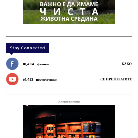
Stay Connected
КАКО
10,404
фанови
СЕ ПРЕТПЛАТИТЕ
61,453
претплатници
- Advertisement -