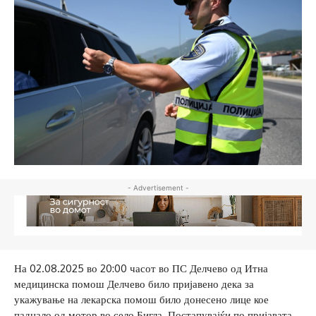
- Advertisement -
На 02.08.2025 во 20:00 часот во ПС Делчево од Итна
медицинска помош Делчево било пријавено дека за
укажување на лекарска помош било донесено лице кое
паднало од мотор во село Бигла. Постапувајќи по пријавата,