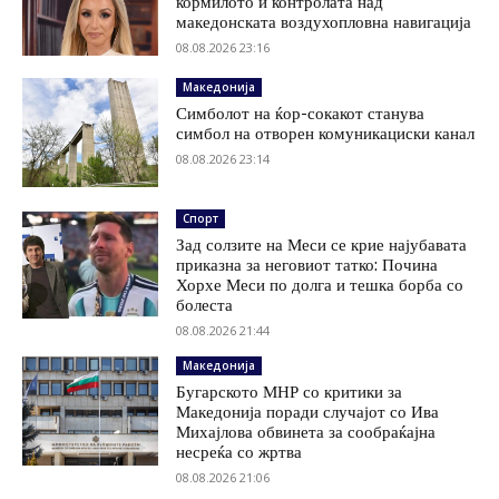
кормилото и контролата над
македонската воздухопловна навигација
08.08.2026 23:16
Македонија
Симболот на ќор-сокакот станува
симбол на отворен комуникациски канал
08.08.2026 23:14
Спорт
Зад солзите на Меси се крие најубавата
приказна за неговиот татко: Почина
Хорхе Меси по долга и тешка борба со
болеста
08.08.2026 21:44
Македонија
Бугарското МНР со критики за
Македонија поради случајот со Ива
Михајлова обвинета за сообраќајна
несреќа со жртва
08.08.2026 21:06