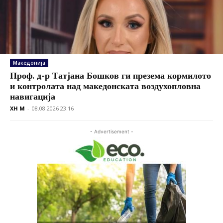
Македонија
Проф. д-р Татјана Бошков ги презема кормилото
и контролата над македонската воздухопловна
навигација
XH M
-
08.08.2026 23:16
- Advertisement -