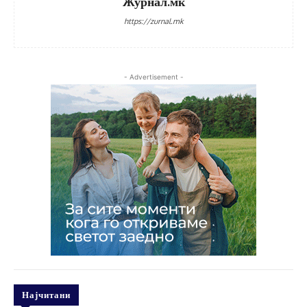
Журнал.мк
https://zurnal.mk
- Advertisement -
Најчитани