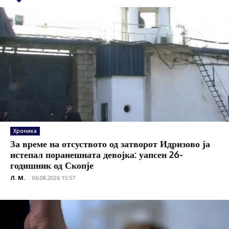
Хроника
За време на отсуството од затворот Идризово ја
истепал поранешната девојка: уапсен 26-
годишник од Скопје
Л. М.
-
06.08.2026 15:57