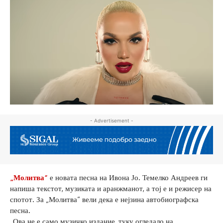
- Advertisement -
„Молитва“
е новата песна на Ивона Јо. Темелко Андреев ги
напиша текстот, музиката и аранжманот, а тој е и режисер на
спотот. За „Молитва“ вели дека е нејзина автобиографска
песна.
„Ова не е само музичко издание, туку огледало на