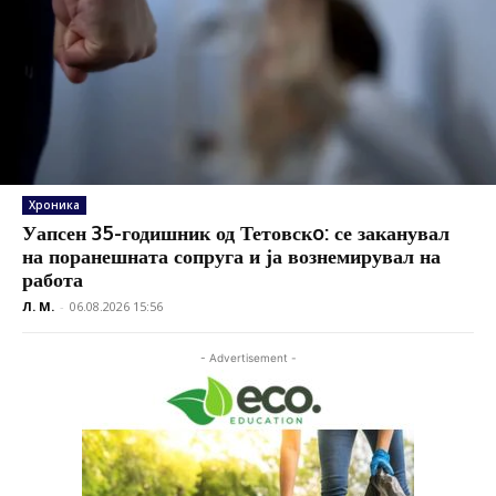
Хроника
Уапсен 35-годишник од Тетовскo: се заканувал
на поранешната сопруга и ја вознемирувал на
работа
Л. М.
-
06.08.2026 15:56
- Advertisement -