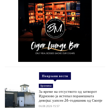
Поврзани вести
Хроника
За време на отсуството од затворот
Идризово ја истепал поранешната
девојка: уапсен 26-годишник од Скопје
06.08.2026 15:57