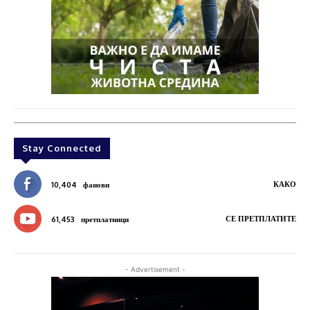
Stay Connected
КАКО
10,404
фанови
СЕ ПРЕТПЛАТИТЕ
61,453
претплатници
- Advertisement -