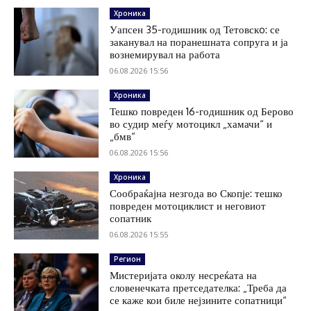
Хроника
Уапсен 35-годишник од Тетовскo: се
заканувал на поранешната сопруга и ја
вознемирувал на работа
06.08.2026 15:56
Хроника
Тешко повреден 16-годишник од Берово
во судир меѓу мотоцикл „хамачи“ и
„бмв“
06.08.2026 15:56
Хроника
Сообраќајна незгода во Скопје: тешко
повреден мотоциклист и неговиот
сопатник
06.08.2026 15:55
Регион
Мистеријата околу несреќата на
словенечката претседателка: „Треба да
се каже кои биле нејзините сопатници“