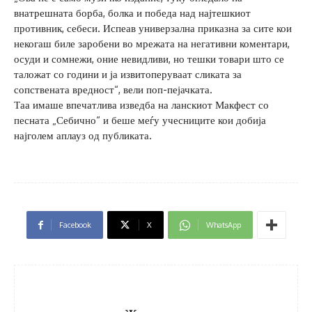
внатрешната борба, болка и победа над најтешкиот
противник, себеси. Испеав универзална приказна за сите кои
некогаш биле заробени во мрежата на негативни коментари,
осуди и сомнежи, оние невидливи, но тешки товари што се
таложат со години и ја извитоперуваат сликата за
сопствената вредност“, вели поп-пејачката.
Таа имаше впечатлива изведба на ланскиот Макфест со
песната „Себично“ и беше меѓу учесниците кои добија
најголем аплауз од публиката.
Facebook
X
WhatsApp