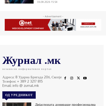
06.08.2026 15:54
- Advertisement -
Журнал .мк
независен информативен портал
Адреса: 8 Ударна Бригада 20б, Скопје
Телефон: + 389 2 3217 815
Email: info @ zurnal.mk
ОД УРЕДНИКОТ
Дијаспората донираше професионална