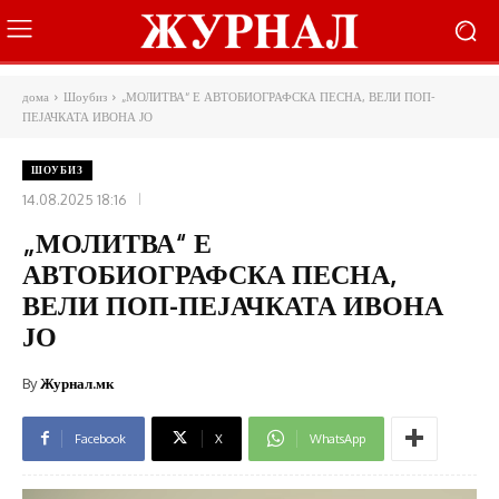
дома
Шоубиз
„МОЛИТВА“ Е АВТОБИОГРАФСКА ПЕСНА, ВЕЛИ ПОП-
ПЕЈАЧКАТА ИВОНА ЈО
ШОУБИЗ
14.08.2025 18:16
„МОЛИТВА“ Е
АВТОБИОГРАФСКА ПЕСНА,
ВЕЛИ ПОП-ПЕЈАЧКАТА ИВОНА
ЈО
By
Журнал.мк
Facebook
X
WhatsApp