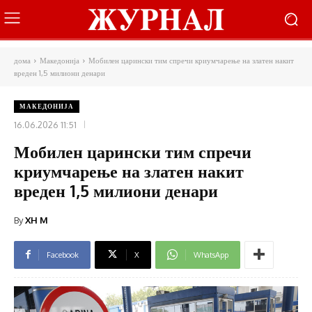
дома
Македонија
Мобилен царински тим спречи криумчарење на златен накит
вреден 1,5 милиони денари
МАКЕДОНИЈА
16.06.2026 11:51
Мобилен царински тим спречи
криумчарење на златен накит
вреден 1,5 милиони денари
By
XH M
Facebook
X
WhatsApp