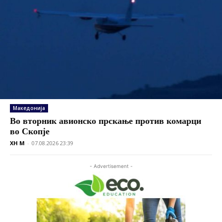
Македонија
Во вторник авионско прскање против комарци
во Скопје
XH M
-
07.08.2026 23:39
- Advertisement -