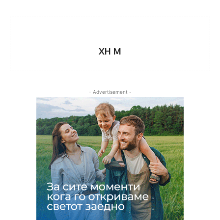
XH M
- Advertisement -