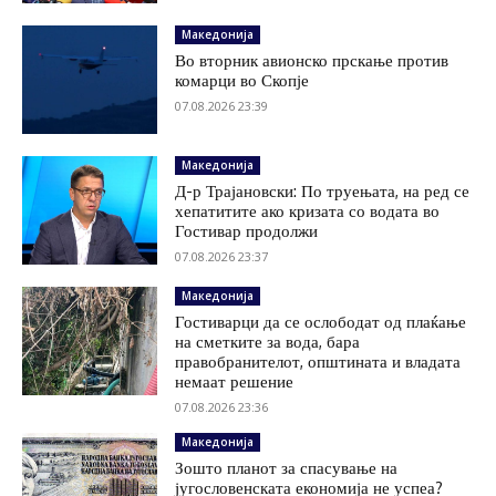
Македонија
Во вторник авионско прскање против
комарци во Скопје
07.08.2026 23:39
Македонија
Д-р Трајановски: По труењата, на ред се
хепатитите ако кризата со водата во
Гостивар продолжи
07.08.2026 23:37
Македонија
Гостиварци да се ослободат од плаќање
на сметките за вода, бара
правобранителот, општината и владата
немаат решение
07.08.2026 23:36
Македонија
Зошто планот за спасување на
југословенската економија не успеа?