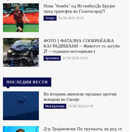
Нова “бомба“ од Истанбул:Де Брујне
пред трансфер во Галатасарај?!
02.08.2026 16:37
Спорт
ФОТО | ФАТАЛНА СООБРАЌАЈКА
КАЈ РАДИШАНИ – Животот го загуби
21 – годишен мотоциклист
07.08.2026 16:29
Хроника
ПОСЛЕДНИ ВЕСТИ
Во вторник авионско прскање против
комарци во Скопје
07.08.2026 23:39
Македонија
Д-р Трајановски: По труењата, на ред се