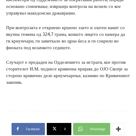
основано сомневање, извршија контрола на возило со кое
управувал македонски државјанин.
При контролата е откриено кршено злато и златен накит со
вкупна тежина од 324,7 грама, коишто лицето со намера да
ги криумчари, ги завиткало во црна ќеса и ги сокрило во
фиоката под возачкото седиште.
Случајот е предаден на Одделението за истраги, кое против
сторителот И.М. поднесе кривична пријава до ОЈО Скопје за
сторено кривично дело криумчарење, казниво по Кривичниот
законик.
Facebook
X
WhatsApp