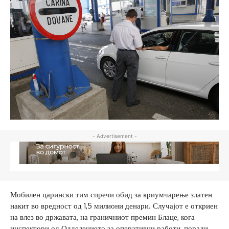
- Advertisement -
Мобилен царински тим спречи обид за криумчарење златен
накит во вредност од 1,5 милиони денари. Случајот е откриен
на влез во државата, на граничниот премин Блаце, кога
инспектори од Одделението за оперативни работи, поради