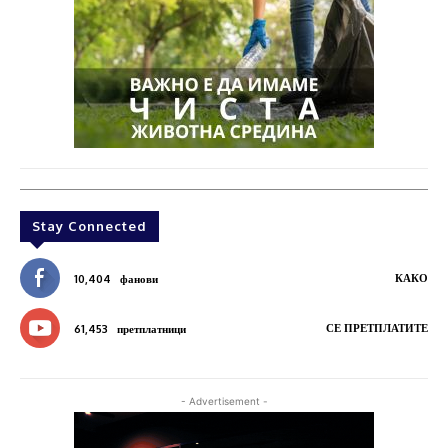
Stay Connected
КАКО
10,404
фанови
СЕ ПРЕТПЛАТИТЕ
61,453
претплатници
- Advertisement -