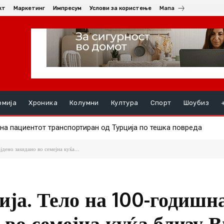
кт
Маркетинг
Импресум
Услови за користење
Мапа
омија
Хроника
Колумни
Култура
Спорт
Шоубиз
а пациентот транспортиран од Турција по тешка повреда
најдена почината 45-годишна жена
дено заѕидано во семејна куќа...
ија. Тело на 100-годишн
 во семејна куќа близу 