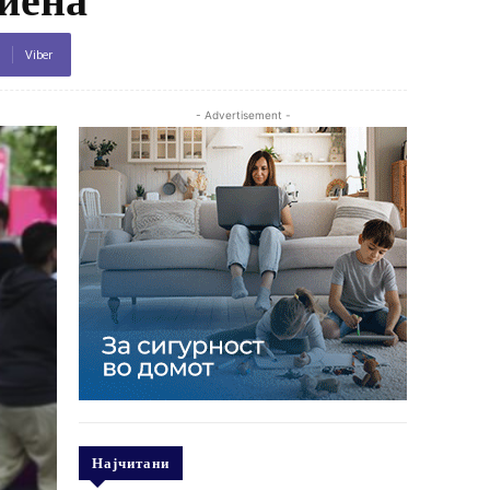
Viber
- Advertisement -
Најчитани