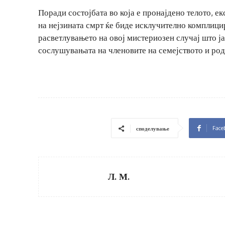
Поради состојбата во која е пронајдено телото, 
на нејзината смрт ќе биде исклучително комплици
расветлувањето на овој мистериозен случај што ја
сослушувањата на членовите на семејството и род
Face
споделување
Л. М.