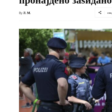
By
Л. М.
спо