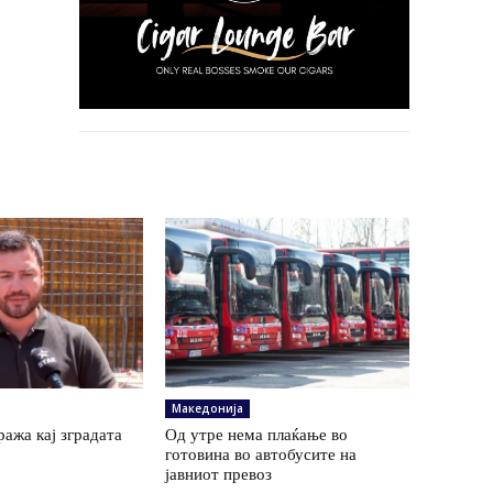
Македонија
ража кај зградата
Од утре нема плаќање во
готовина во автобусите на
јавниот превоз