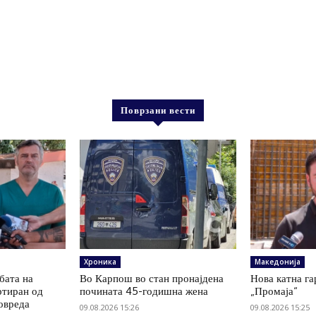
Поврзани вести
Хроника
Македонија
бата на
Во Карпош во стан пронајдена
Нова катна га
ртиран од
почината 45-годишна жена
„Промаја“
овреда
09.08.2026 15:26
09.08.2026 15:25