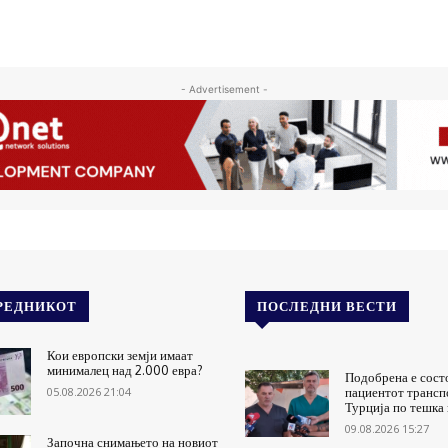
- Advertisement -
РЕДНИКОТ
ПОСЛЕДНИ ВЕСТИ
Кои европски земји имаат
минималец над 2.000 евра?
Подобрена е состо
05.08.2026 21:04
пациентот трансп
Турција по тешка
09.08.2026 15:27
Започна снимањето на новиот