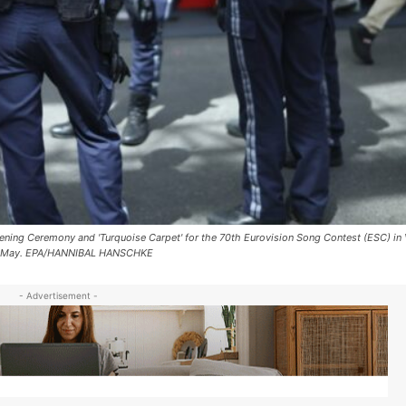
ening Ceremony and 'Turquoise Carpet' for the 70th Eurovision Song Contest (ESC) in 
 16 May. EPA/HANNIBAL HANSCHKE
- Advertisement -