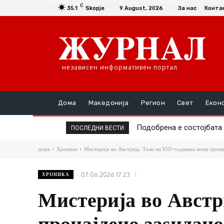
C
35.1
Skopje
9 August, 2026
За нас
Конта
независен информативен портал
Дома
Македонија
Регион
Свет
Екон
Подобрена е состојбата н
Во Карпош во стан про
ПОСЛЕДНИ ВЕСТИ
дома
Хроника
Мистерија во Австрија. Тело на 100-годишна жена пронај
07.06.2026 17:23
ХРОНИКА
Мистерија во Австр
пронајдено заѕидано