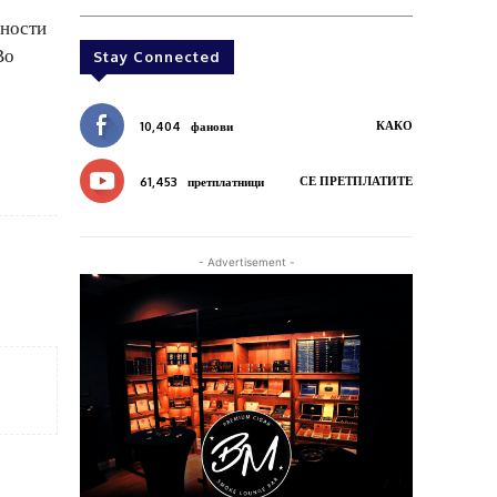
лности
Во
Stay Connected
КАКО
10,404
фанови
СЕ ПРЕТПЛАТИТЕ
61,453
претплатници
- Advertisement -