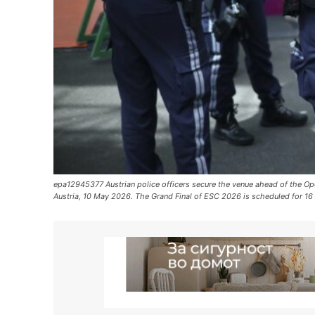
epa12945377 Austrian police officers secure the venue ahead of the Op
Austria, 10 May 2026. The Grand Final of ESC 2026 is scheduled for