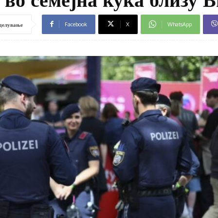
Facebook
X
WhatsApp
делување