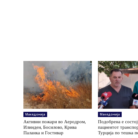
Македонија
Македонија
Активни пожари во Аеродром,
Подобрена е состој
Илинден, Босилово, Крива
пациентот транспо
Паланка и Гостивар
Турција по тешка п