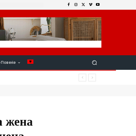
+Повеќе
а жена
Виена