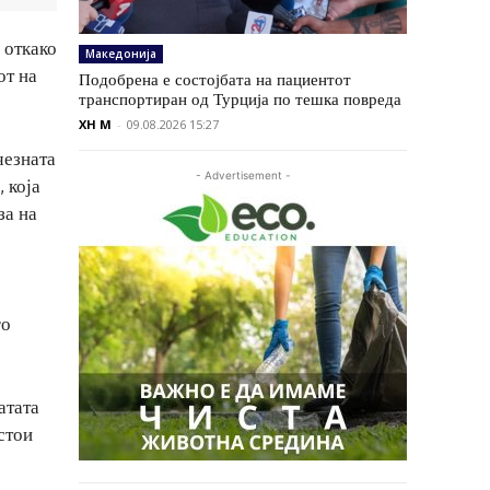
 откако
Македонија
от на
Подобрена е состојбата на пациентот
транспортиран од Турција по тешка повреда
XH M
-
09.08.2026 15:27
чезната
- Advertisement -
 која
за на
го
атата
стои