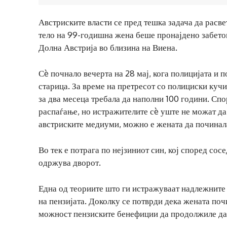
Австриските власти се пред тешка задача да расве
тело на 99-годишна жена беше пронајдено забетон
Долна Австрија во близина на Виена.
Сè почнало вечерта на 28 мај, кога полицијата и п
старица. За време на претресот со полициски кучи
за два месеца требала да наполни 100 години. Сп
распаѓање, но истражителите сè уште не можат да 
австриските медиуми, можно е жената да починал
Во тек е потрага по нејзиниот син, кој според сос
одржува дворот.
Една од теориите што ги истражуваат надлежните 
на пензијата. Доколку се потврди дека жената поч
можност пензиските бенефиции да продолжиле да с