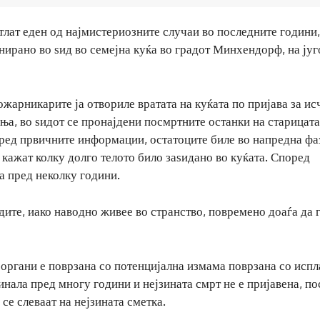
тлат еден од најмистериозните случаи во последните години,
ирано во ѕид во семејна куќа во градот Минхендорф, на југ
ожарникарите ја отвориле вратата на куќата по пријава за ис
ња, во ѕидот се пронајдени посмртните останки на старицата,
оред првичните информации, остатоците биле во напредна фа
кажат колку долго телото било заѕидано во куќата. Според
а пред неколку години.
едите, иако наводно живее во странство, повремено доаѓа да 
органи е поврзана со потенцијална измама поврзана со испл
инала пред многу години и нејзината смрт не е пријавена, по
е слеваат на нејзината сметка.