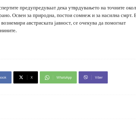
експертите предупредуваат дека утврдувањето на точните око
рано. Освен за природна, постои сомнеж и за насилна смрт. 
 вознемири австриската јавност, се очекува да помогнат
нините.
book
X
WhatsApp
Viber