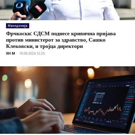
Македонија
Фрчкоски: СДСМ поднесе кривична пријава
против министерот за здравство, Сашко
Клековски, и тројца директори
XH M
-
10.08.2026 12:25