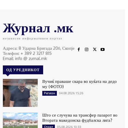
Журнал .мк
независен информативен портал
Адреса: 8 Ударна Бригада 20б, Скопје
Телефон: + 389 2 3217 815
Email: info @ zurnal.mk
ОД УРЕДНИКОТ
Вучиќ праваше скара во куќата на дедо
му (ФОТО)
04.08.2026 15:26
Регион
Што се случува на трансфер пазарот во
Втората македонска фудбалска лига?
05.08.2026 10:33
Спорт