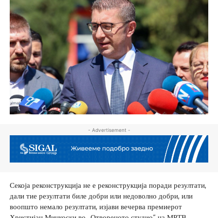
- Advertisement -
Секоја реконструкција не е реконструкција поради резултати,
дали тие резултати биле добри или недоволно добри, или
воопшто немало резултати, изјави вечерва премиерот
Христијан Мицкоски во „Отвореното студио“ на МРТВ.