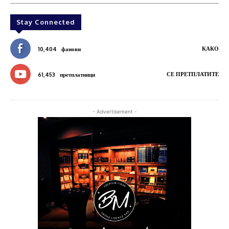
Stay Connected
КАКО
10,404
фанови
СЕ ПРЕТПЛАТИТЕ
61,453
претплатници
- Advertisement -