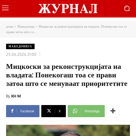
дома
Македонија
Мицкоски за реконструкцијата на владата: Понекогаш тоа се
прави затоа што се...
МАКЕДОНИЈА
25.06.2026 21:00
Мицкоски за реконструкцијата на
владата: Понекогаш тоа се прави
затоа што се менуваат приоритетите
By
XH M
Facebook
X
WhatsApp