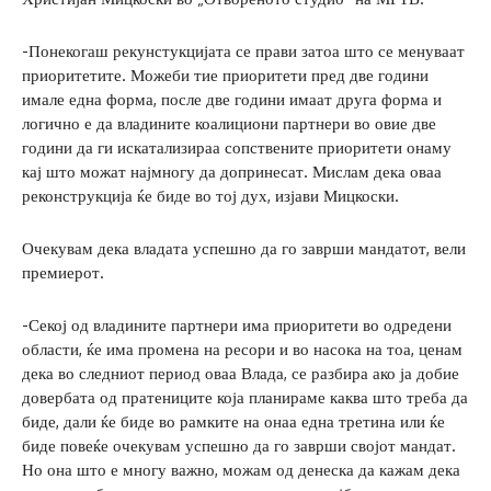
-Понекогаш рекунстукцијата се прави затоа што се менуваат
приоритетите. Можеби тие приоритети пред две години
имале една форма, после две години имаат друга форма и
логично е да владините коалициони партнери во овие две
години да ги искатализираа сопствените приоритети онаму
кај што можат најмногу да допринесат. Мислам дека оваа
реконструкција ќе биде во тој дух, изјави Мицкоски.
Очекувам дека владата успешно да го заврши мандатот, вели
премиерот.
-Секој од владините партнери има приоритети во одредени
области, ќе има промена на ресори и во насока на тоа, ценам
дека во следниот период оваа Влада, се разбира ако ја добие
довербата од пратениците која планираме каква што треба да
биде, дали ќе биде во рамките на онаа една третина или ќе
биде повеќе очекувам успешно да го заврши својот мандат.
Но она што е многу важно, можам од денеска да кажам дека