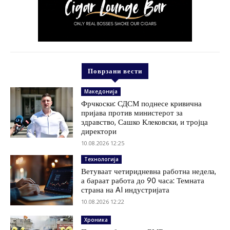
Поврзани вести
Македонија
Фрчкоски: СДСМ поднесе кривична
пријава против министерот за
здравство, Сашко Клековски, и тројца
директори
10.08.2026 12:25
Технологија
Ветуваат четиридневна работна недела,
а бараат работа до 90 часа: Темната
страна на AI индустријата
10.08.2026 12:22
Хроника