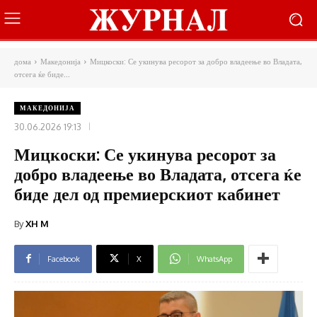
дома
Македонија
Мицкоски: Се укинува ресорот за добро владеење во Владата,
отсега ќе биде...
МАКЕДОНИЈА
30.06.2026 19:13
Мицкоски: Се укинува ресорот за
добро владеење во Владата, отсега ќе
биде дел од премиерскиот кабинет
By
XH M
Facebook
X
WhatsApp