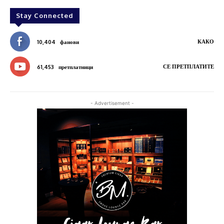
Stay Connected
КАКО
10,404
фанови
СЕ ПРЕТПЛАТИТЕ
61,453
претплатници
- Advertisement -