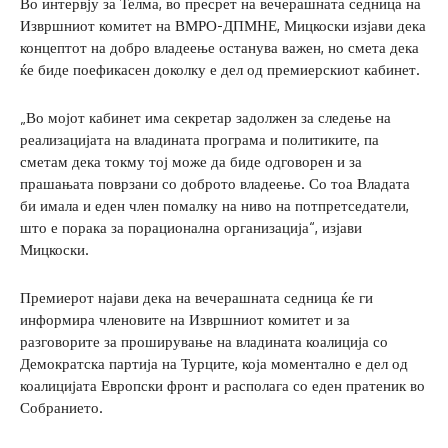
Во интервју за Телма, во пресрет на вечерашната седница на
Извршниот комитет на ВМРО-ДПМНЕ, Мицкоски изјави дека
концептот на добро владеење останува важен, но смета дека
ќе биде поефикасен доколку е дел од премиерскиот кабинет.
„Во мојот кабинет има секретар задолжен за следење на
реализацијата на владината програма и политиките, па
сметам дека токму тој може да биде одговорен и за
прашањата поврзани со доброто владеење. Со тоа Владата
би имала и еден член помалку на ниво на потпретседатели,
што е порака за порационална организација“, изјави
Мицкоски.
Премиерот најави дека на вечерашната седница ќе ги
информира членовите на Извршниот комитет и за
разговорите за проширување на владината коалиција со
Демократска партија на Турците, која моментално е дел од
коалицијата Европски фронт и располага со еден пратеник во
Собранието.