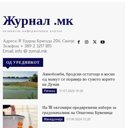
Журнал .мк
независен информативен портал
Адреса: 8 Ударна Бригада 20б, Скопје
Телефон: + 389 2 3217 815
Email: info @ zurnal.mk
ОД УРЕДНИКОТ
Авиобомби, бродски остатоци и коски
од мамут се појавија во сувото корито
на Дунав
31.07.2026 19:20
Регион
На 18 октомври предвремени избори за
градоначалник на Општина Брвеница
07.08.2026 12:20
Македонија