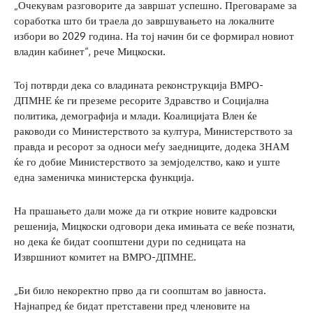
„Очекувам разговорите да завршат успешно. Преговараме за
соработка што би траела до завршувањето на локалните
избори во 2029 година. На тој начин би се формирал новиот
владин кабинет“, рече Мицкоски.
Тој потврди дека со владината реконструкција ВМРО-
ДПМНЕ ќе ги преземе ресорите Здравство и Социјална
политика, демографија и млади. Коалицијата Влен ќе
раководи со Министерството за култура, Министерството за
правда и ресорот за односи меѓу заедниците, додека ЗНАМ
ќе го добие Министерството за земјоделство, како и уште
една заменичка министерска функција.
На прашањето дали може да ги открие новите кадровски
решенија, Мицкоски одговори дека имињата се веќе познати,
но дека ќе бидат соопштени дури по седницата на
Извршниот комитет на ВМРО-ДПМНЕ.
„Би било некоректно прво да ги соопштам во јавноста.
Најнапред ќе бидат претставени пред членовите на