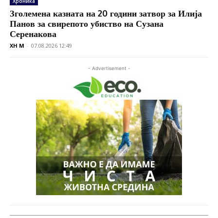
Хроника
Зголемена казната на 20 години затвор за Илија
Панов за свирепото убиство на Сузана
Серенакова
XH M
-
07.08.2026 12:49
- Advertisement -