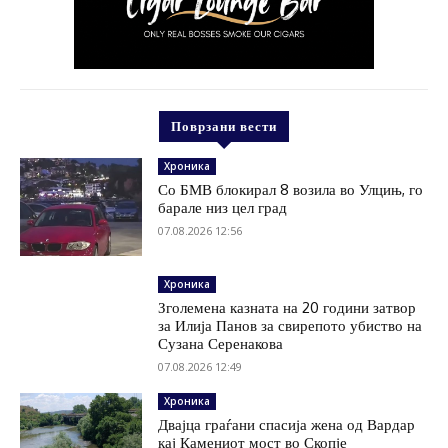
Поврзани вести
Хроника
Со БМВ блокирал 8 возила во Улцињ, го
барале низ цел град
07.08.2026 12:56
Хроника
Зголемена казната на 20 години затвор
за Илија Панов за свирепото убиство на
Сузана Серенакова
07.08.2026 12:49
Хроника
Двајца граѓани спасија жена од Вардар
кај Камениот мост во Скопје