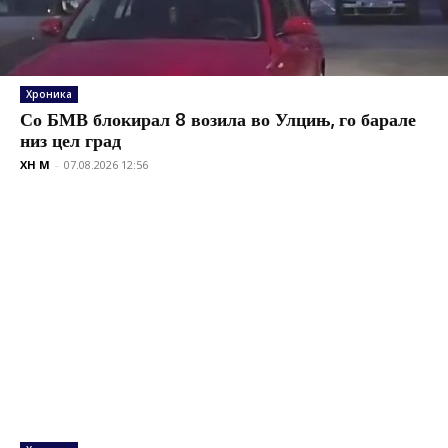
Хроника
Со БМВ блокирал 8 возила во Улцињ, го барале
низ цел град
XH M
-
07.08.2026 12:56