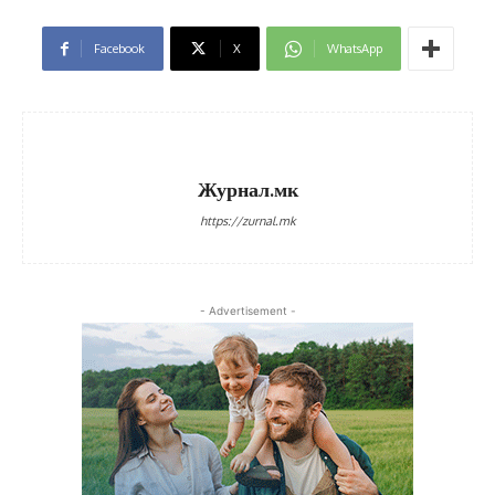
Facebook
X
WhatsApp
Журнал.мк
https://zurnal.mk
- Advertisement -