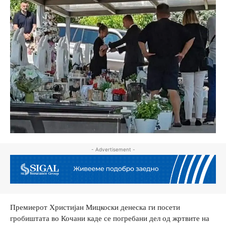
- Advertisement -
Премиерот Христијан Мицкоски денеска ги посети
гробиштата во Кочани каде се погребани дел од жртвите на