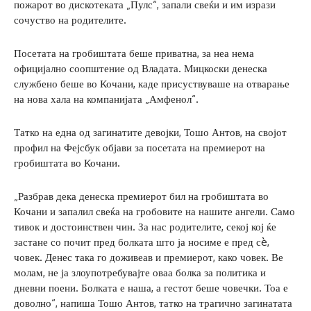
пожарот во дискотеката „Пулс“, запали свеќи и им изрази
сочуство на родителите.
Посетата на гробиштата беше приватна, за неа нема
официјално соопштение од Владата. Мицкоски денеска
службено беше во Кочани, каде присуствуваше на отварање
на нова хала на компанијата „Амфенол“.
Татко на една од загинатите девојки, Тошо Антов, на својот
профил на Фејсбук објави за посетата на премиерот на
гробиштата во Кочани.
„Разбрав дека денеска премиерот бил на гробиштата во
Кочани и запалил свеќа на гробовите на нашите ангели. Само
тивок и достоинствен чин. За нас родителите, секој кој ќе
застане со почит пред болката што ја носиме е пред сè,
човек. Денес така го доживеав и премиерот, како човек. Ве
молам, не ја злоупотребувајте оваа болка за политика и
дневни поени. Болката е наша, а гестот беше човечки. Тоа е
доволно“, напиша Тошо Антов, татко на трагично загинатата