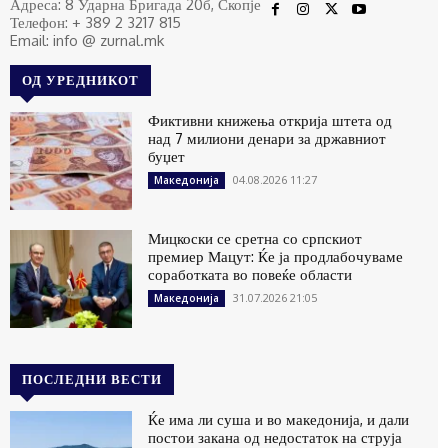
Адреса: 8 Ударна Бригада 20б, Скопје
Телефон: + 389 2 3217 815
Email: info @ zurnal.mk
ОД УРЕДНИКОТ
Фиктивни книжења открија штета од
над 7 милиони денари за државниот
буџет
04.08.2026 11:27
Македонија
Мицкоски се сретна со српскиот
премиер Мацут: Ќе ја продлабочуваме
соработката во повеќе области
31.07.2026 21:05
Македонија
ПОСЛЕДНИ ВЕСТИ
Ќе има ли суша и во македонија, и дали
постои закана од недостаток на струја