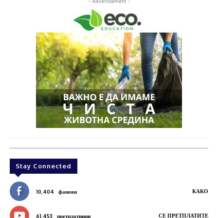
- Advertisement -
Stay Connected
КАКО
10,404
фанови
СЕ ПРЕТПЛАТИТЕ
61,453
претплатници