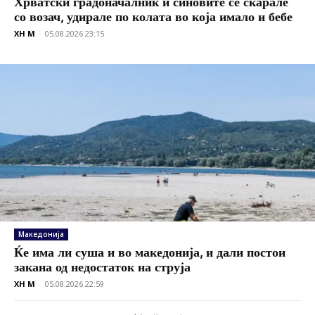
Хрватски градоначалник и синовите се скарале
со возач, удирале по колата во која имало и бебе
XH M
-
05.08.2026 23:15
Македонија
Ќе има ли суша и во македонија, и дали постои
закана од недостаток на струја
XH M
-
05.08.2026 22:59