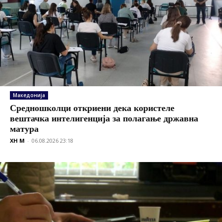
Македонија
Средношколци откриени дека користеле
вештачка интелигенција за полагање државна
матура
XH M
-
06.08.2026 23:18