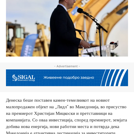
- Advertisement -
Денеска беше поставен камен-темелникот на новиот
малопродажен објект на „Лидл“ во Македонија, во присуство
на премиерот Христијан Мицкоски и претставници на
компанијата. Со оваа инвестиција, според премиерот, земјата
добива нова енергија, нови работни места и потврда дека
Македонија е атрактивна дестинација за инвеститорите.