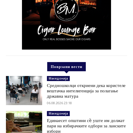
Поврзани вести
Македонија
Средношколци откриени дека користеле
вештачка интелигенција за полагање
државна матура
06.08.2026 23:18
Македонија
Единаесет општини сè уште им должат
пари на избирачките одбори за ланските
избори