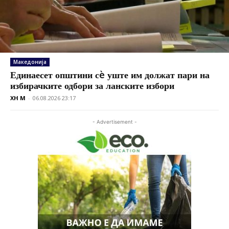
Македонија
Единаесет општини сè уште им должат пари на
избирачките одбори за ланските избори
XH M
-
06.08.2026 23:17
- Advertisement -