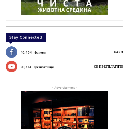
Stay Connected
КАКО
10,404
фанови
СЕ ПРЕТПЛАТИТЕ
61,453
претплатници
- Advertisement -