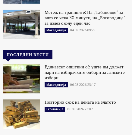
Метеж на границите: На „Табановце“ за
влез се чека 30 минути, на „Богородица“
за излез околу еден час
04.08.2026 09:28
Македонија
ПОСЛЕДНИ ВЕСТИ
Единаесет општини сè уште им должат
пари на избирачките одбори за ланските
избори
06.08.2026 23:17
Македонија
Повторно скок на цената на златото
06.08.2026 23:07
Економија