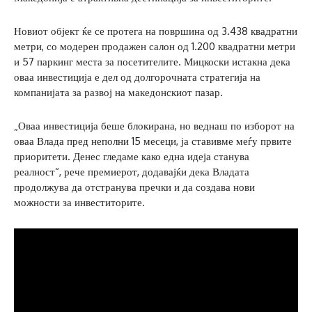
Новиот објект ќе се протега на површина од 3.438 квадратни
метри, со модерен продажен салон од 1.200 квадратни метри
и 57 паркинг места за посетителите. Мицкоски истакна дека
оваа инвестиција е дел од долгорочната стратегија на
компанијата за развој на македонскиот пазар.
„Оваа инвестиција беше блокирана, но веднаш по изборот на
оваа Влада пред неполни 15 месеци, ја ставивме меѓу првите
приоритети. Денес гледаме како една идеја станува
реалност“, рече премиерот, додавајќи дека Владата
продолжува да отстранува пречки и да создава нови
можности за инвеститорите.