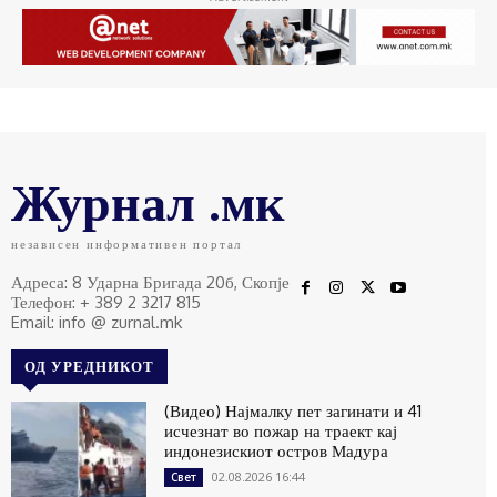
Журнал .мк
независен информативен портал
Адреса: 8 Ударна Бригада 20б, Скопје
Телефон: + 389 2 3217 815
Email: info @ zurnal.mk
ОД УРЕДНИКОТ
(Видео) Најмалку пет загинати и 41
исчезнат во пожар на траект кај
индонезискиот остров Мадура
02.08.2026 16:44
Свет