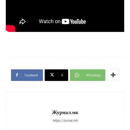
Facebook
X
WhatsApp
Журнал.мк
https://zurnal.mk