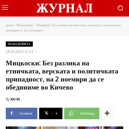
дома
Македонија
Мицкоски: Без разлика на етничката, верската и политичката
припадност, на 2 ноември...
МАКЕДОНИЈА
28.10.2025 21:53
Мицкоски: Без разлика на
етничката, верската и политичката
припадност, на 2 ноември да се
обединиме во Кичево
By
XH M
Facebook
X
WhatsApp