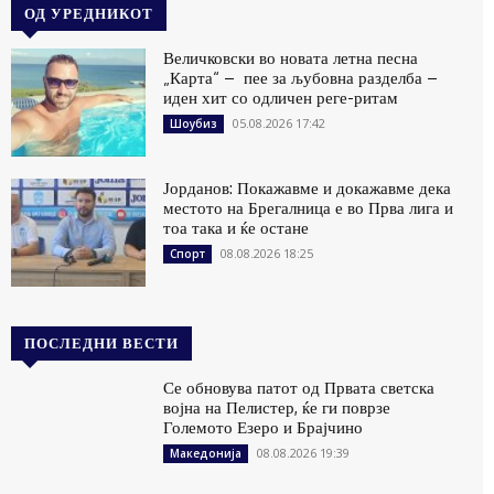
ОД УРЕДНИКОТ
Величковски во новата летна песна
„Карта“ – пее за љубовна разделба –
иден хит со одличен реге-ритам
05.08.2026 17:42
Шоубиз
Јорданов: Покажавме и докажавме дека
местото на Брегалница е во Прва лига и
тоа така и ќе остане
08.08.2026 18:25
Спорт
ПОСЛЕДНИ ВЕСТИ
Се обновува патот од Првата светска
војна на Пелистер, ќе ги поврзе
Големото Езеро и Брајчино
08.08.2026 19:39
Македонија