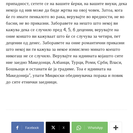
припадност, сетете се на вашите ќерки, на вашите внуки, дека
некоја од нив може да биде жртва на овој човек. Затоа, кога
ќе го имате пенкалото во рака, верувајте во вредности, не во
басни, не во приказни. Заборавете на нешто што некој ви
кажува дека се случило пред 4, 5, 6 децении, верувајте на
оние коишто ви кажуваат што ќе се случува за четири, пет
децении од денес. Заборавете на оние романтични приказни
што некој ви ги кажува за некое измислено минато коешто
никогаш не се случило. Верувајте на иднината којашто сите
ние заедно Македонци, Албанци, Турци, Роми, Срби, Власи,
Бошњаци и останати ќе ја градиме. Тоа е иднината на
Македонија“, упати Мицкоски обединувачка порака и повик
до сите етнички заедници.
Facebook
X
WhatsApp