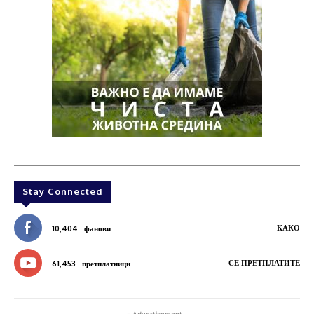
Stay Connected
КАКО
10,404
фанови
СЕ ПРЕТПЛАТИТЕ
61,453
претплатници