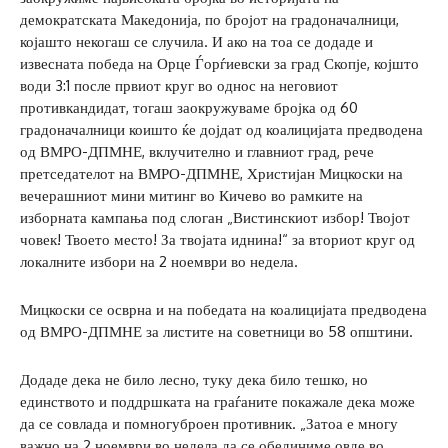
демократската Македонија, по бројот на градоначалници,
којашто некогаш се случила. И ако на тоа се додаде и
извесната победа на Орце Ѓорѓиевски за град Скопје, којшто
води 3:1 после првиот круг во однос на неговиот
противкандидат, тогаш заокружуваме бројка од 60
градоначалници коишто ќе дојдат од коалицијата предводена
од ВМРО-ДПМНЕ, вклучително и главниот град, рече
претседателот на ВМРО-ДПМНЕ, Христијан Мицкоски на
вечерашниот мини митинг во Кичево во рамките на
изборната кампања под слоган „Вистинскиот избор! Твојот
човек! Твоето место! За твојата иднина!“ за вториот круг од
локалните избори на 2 ноември во недела.
Мицкоски се осврна и на победата на коалицијата предводена
од ВМРО-ДПМНЕ за листите на советници во 58 општини.
Додаде дека не било лесно, туку дека било тешко, но
единството и поддршката на граѓаните покажале дека може
да се совлада и помногуброен противник. „Затоа е многу
важно на 2 ноември во недела да се обединиме овде во