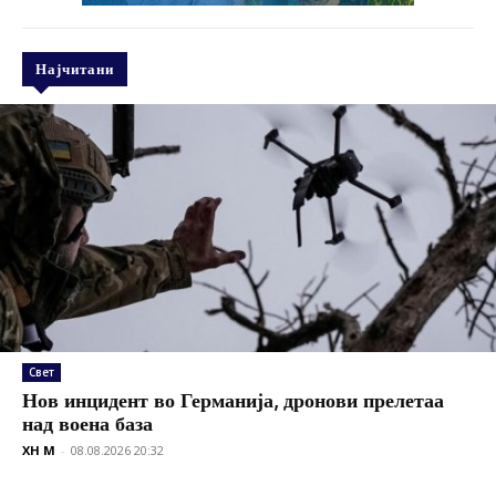
Најчитани
Свет
Нов инцидент во Германија, дронови прелетаа
над воена база
XH M
-
08.08.2026 20:32