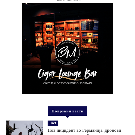
- Advertisement -
Поврзани вести
Свет
Нов инцидент во Германија, дронови