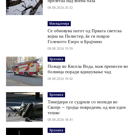
прелетаа над воена база
08.08.2026 20:32
Македонија
Се обновува патот од Првата светска
војна на Пелистер, ќе ги поврзе
Големото Езеро и Брајчино
08.08.2026 19:39
Хроника
Пожар во Кисела Вода, маж пренесен во
болница поради вдишување чад
08.08.2026 18:42
Хроника
Тинејџери се судриле со мопеди во
Скопје – тројца повредени, од кои еден
тешко
08.08.2026 18:41
Хроника