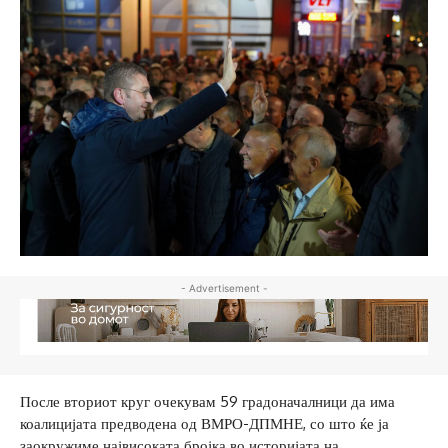
- Advertisement -
После вториот круг очекувам 59 градоначалници да има
коалицијата предводена од ВМРО-ДПМНЕ, со што ќе ја
заокружиме највисоката бројка во историјата на