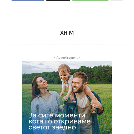
XH M
- Advertisement -