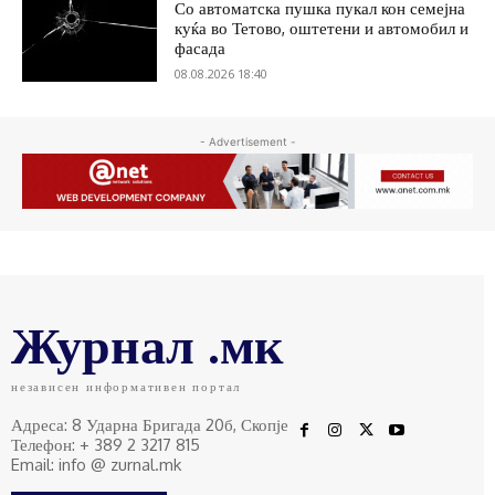
Со автоматска пушка пукал кон семејна
куќа во Тетово, оштетени и автомобил и
фасада
08.08.2026 18:40
- Advertisement -
Журнал .мк
независен информативен портал
Адреса: 8 Ударна Бригада 20б, Скопје
Телефон: + 389 2 3217 815
Email: info @ zurnal.mk