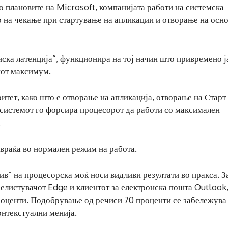
 плановите на Microsoft, компанијата работи на системска
то на чекање при стартување на апликации и отворање на осн
иска латенција“, функционира на тој начин што привремено ј
иот максимум.
итет, како што е отворање на апликација, отворање на Старт
 системот го форсира процесорот да работи со максимален
.
 враќа во нормален режим на работа.
ив“ на процесорска моќ носи видливи резултати во пракса. З
релистувачот Edge и клиентот за електронска пошта Outlook
проценти. Подобрување од речиси 70 проценти се забележува
онтекстуални менија.