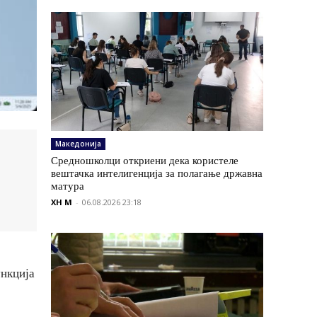
Македонија
Средношколци откриени дека користеле
вештачка интелигенција за полагање државна
матура
XH M
-
06.08.2026 23:18
ункција