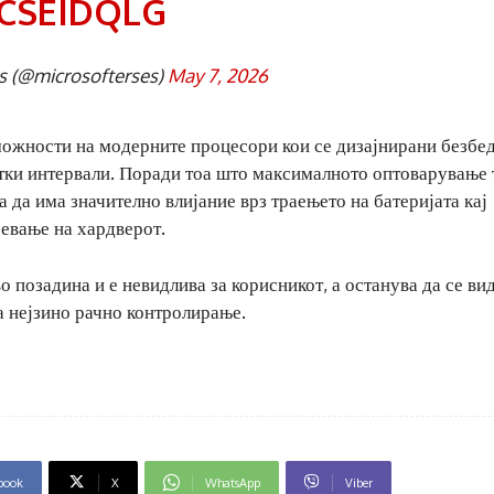
ICSEIDQLG
s (@microsofterses)
May 7, 2026
можности на модерните процесори кои се дизајнирани безбе
атки интервали. Поради тоа што максималното оптоварување 
а да има значително влијание врз траењето на батеријата кај
ревање на хардверот.
о позадина и е невидлива за корисникот, а останува да се ви
а нејзино рачно контролирање.
book
X
WhatsApp
Viber