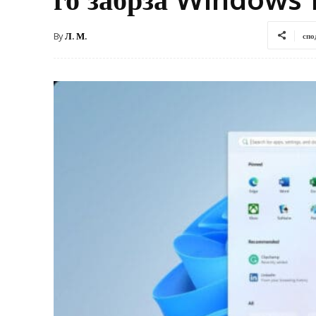
By
Л. М.
спо