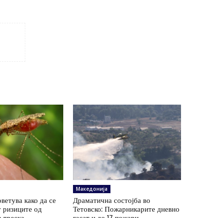
Македонија
ветува како да се
Драматична состојба во
 ризиците од
Тетовско: Пожарникарите дневно
а треска
гасат и до 17 пожари,