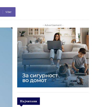
Viber
- Advertisement -
Најчитани