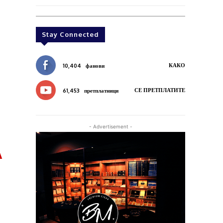
Stay Connected
КАКО
10,404
фанови
СЕ ПРЕТПЛАТИТЕ
61,453
претплатници
- Advertisement -
A