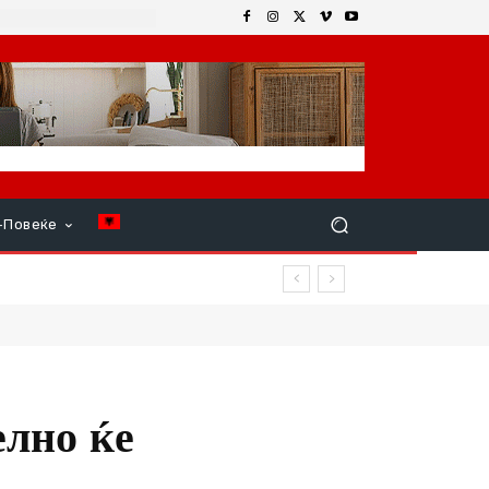
+Повеќе
елно ќе