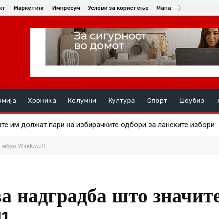
кт
Маркетинг
Импресум
Услови за користење
Мапа
омија
Хроника
Колумни
Култура
Спорт
Шоубиз
 им должат пари на избирачките одбори за ланските избори
 на златото
 забрза Windows 11
ва надградба што значит
1