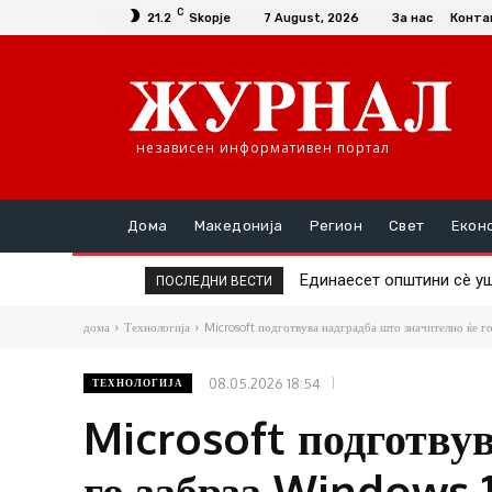
C
21.2
Skopje
7 August, 2026
За нас
Конта
независен информативен портал
Дома
Македонија
Регион
Свет
Екон
Единаесет општини сè уште
Повторно скок на цената
ПОСЛЕДНИ ВЕСТИ
дома
Технологија
Microsoft подготвува надградба што значително ќе го
08.05.2026 18:54
ТЕХНОЛОГИЈА
Microsoft подготву
го забрза Windows 1