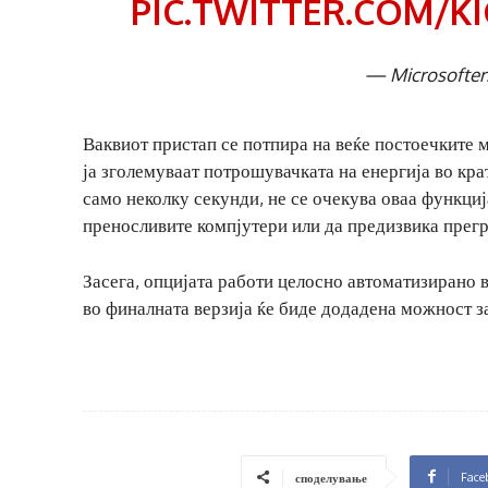
PIC.TWITTER.COM/K
— Microsofter
Ваквиот пристап се потпира на веќе постоечките 
ја зголемуваат потрошувачката на енергија во кр
само неколку секунди, не се очекува оваа функциј
преносливите компјутери или да предизвика прег
Засега, опцијата работи целосно автоматизирано в
во финалната верзија ќе биде додадена можност з
Face
споделување