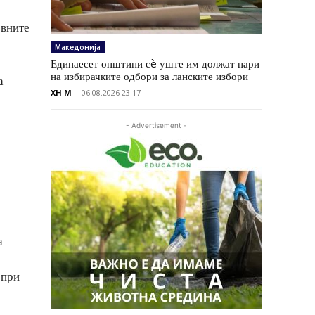
овните
Македонија
Единаесет општини сè уште им должат пари
на избирачките одбори за ланските избори
а
XH M
-
06.08.2026 23:17
- Advertisement -
а
,
 при