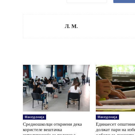
Л. М.
Македонија
Македонија
Средношколци откриени дека
Единаесет општини
користеле вештачка
должат пари на изб
интелигенција за полагање
одбори за ланските