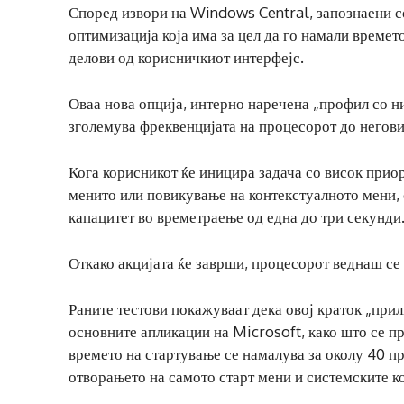
Според извори на Windows Central, запознаени со
оптимизација која има за цел да го намали време
делови од корисничкиот интерфејс.
Оваа нова опција, интерно наречена „профил со н
зголемува фреквенцијата на процесорот до негов
Кога корисникот ќе иницира задача со висок приор
менито или повикување на контекстуалното мени,
капацитет во времетраење од една до три секунди
Откако акцијата ќе заврши, процесорот веднаш се
Раните тестови покажуваат дека овој краток „прил
основните апликации на Microsoft, како што се п
времето на стартување се намалува за околу 40 
отворањето на самото старт мени и системските к