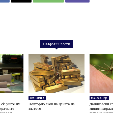
Поврзани вести
Економија
Македонија
 сè уште им
Повторно скок на цената на
Даниловски со
ирачките
златото
минимизираат
 избори
западнонилск