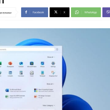
Facebook
X
WhatsApp
делување