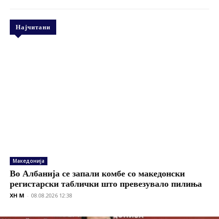
Најчитани
Македонија
Во Албанија се запали комбе со македонски
регистарски таблички што превезувало пилиња
XH M
-
08.08.2026 12:38