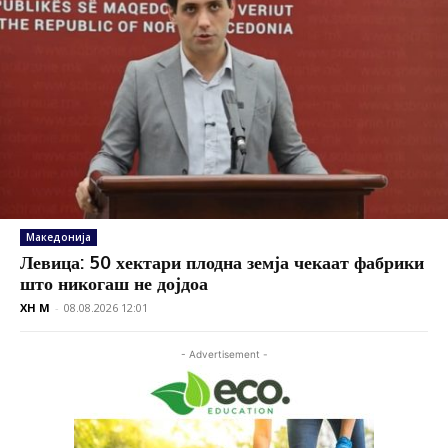
Македонија
Левица: 50 хектари плодна земја чекаат фабрики
што никогаш не дојдоа
XH M
-
08.08.2026 12:01
- Advertisement -