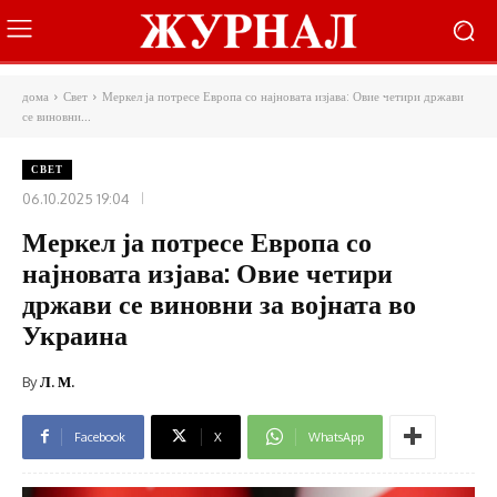
дома
Свет
Меркел ја потресе Европа со најновата изјава: Овие четири држави
се виновни...
СВЕТ
06.10.2025 19:04
Меркел ја потресе Европа со
најновата изјава: Овие четири
држави се виновни за војната во
Украина
By
Л. М.
Facebook
X
WhatsApp