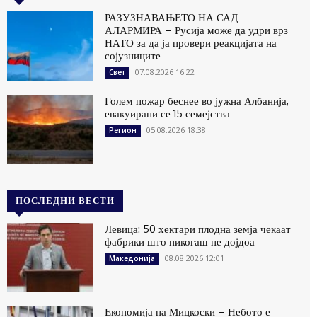
РАЗУЗНАВАЊЕТО НА САД
АЛАРМИРА – Русија може да удри врз
НАТО за да ја провери реакцијата на
сојузниците
07.08.2026 16:22
Свет
Голем пожар беснее во јужна Албанија,
евакуирани се 15 семејства
05.08.2026 18:38
Регион
ПОСЛЕДНИ ВЕСТИ
Левица: 50 хектари плодна земја чекаат
фабрики што никогаш не дојдоа
08.08.2026 12:01
Македонија
Економија на Мицкоски – Небото е