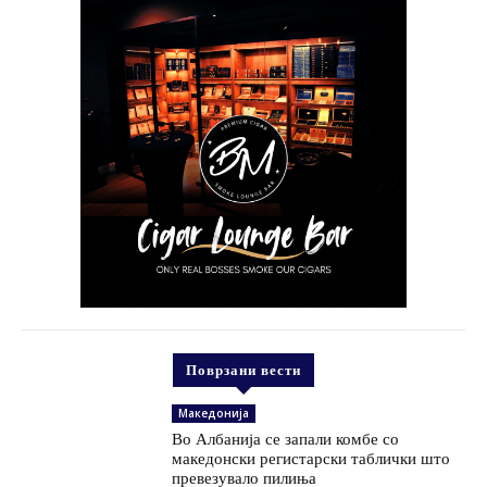
Поврзани вести
Македонија
Во Албанија се запали комбе со
македонски регистарски таблички што
превезувало пилиња