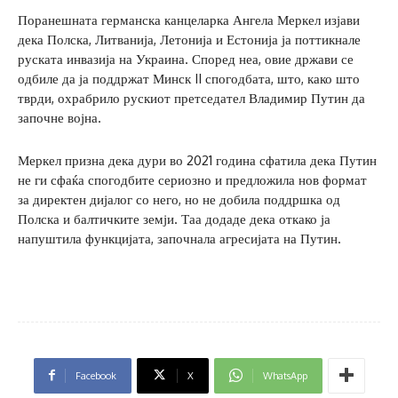
Поранешната германска канцеларка Ангела Меркел изјави
дека Полска, Литванија, Летонија и Естонија ја поттикнале
руската инвазија на Украина. Според неа, овие држави се
одбиле да ја поддржат Минск II спогодбата, што, како што
тврди, охрабрило рускиот претседател Владимир Путин да
започне војна.
Меркел призна дека дури во 2021 година сфатила дека Путин
не ги сфаќа спогодбите сериозно и предложила нов формат
за директен дијалог со него, но не добила поддршка од
Полска и балтичките земји. Таа додаде дека откако ја
напуштила функцијата, започнала агресијата на Путин.
Facebook
X
WhatsApp