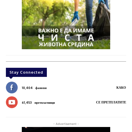
Stay Connected
КАКО
10,404
фанови
СЕ ПРЕТПЛАТИТЕ
61,453
претплатници
- Advertisement -