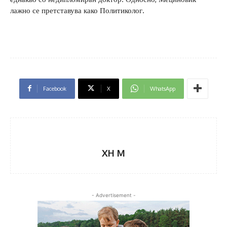
лажно се претставува како Политиколог.
Facebook
X
WhatsApp
XH M
- Advertisement -