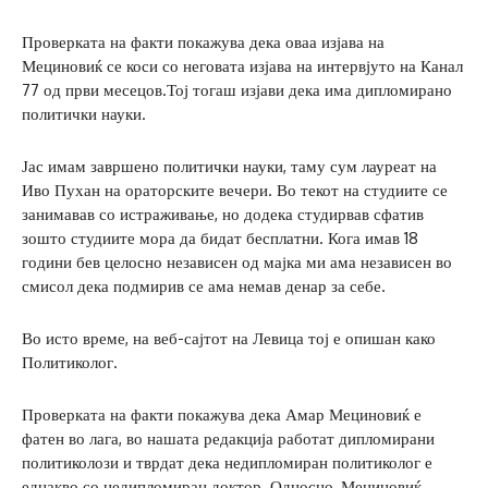
Проверката на факти покажува дека оваа изјава на
Мециновиќ се коси со неговата изјава на интервјуто на Канал
77 од први месецов.Тој тогаш изјави дека има дипломирано
политички науки.
Јас имам завршено политички науки, таму сум лауреат на
Иво Пухан на ораторските вечери. Во текот на студиите се
занимавав со истраживање, но додека студирвав сфатив
зошто студиите мора да бидат бесплатни. Кога имав 18
години бев целосно независен од мајка ми ама независен во
смисол дека подмирив се ама немав денар за себе.
Во исто време, на веб-сајтот на Левица тој е опишан како
Политиколог.
Проверката на факти покажува дека Амар Мециновиќ е
фатен во лага, во нашата редакција работат дипломирани
политиколози и тврдат дека недипломиран политиколог е
еднакво со недипломиран доктор. Односно, Мециновиќ