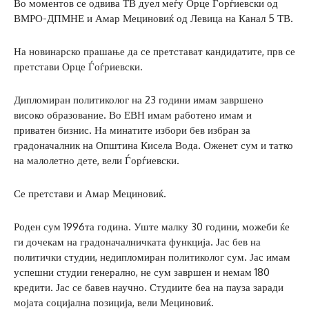
Во моментов се одвива ТВ дуел меѓу Орце Ѓорѓиевски од
ВМРО-ДПМНЕ и Амар Мециновиќ од Левица на Канал 5 ТВ.
На новинарско прашање да се претстават кандидатите, прв се
претстави Орце Ѓоѓриевски.
Дипломиран политиколог на 23 години имам завршено
високо образование. Во ЕВН имам работено имам и
приватен бизнис. На минатите избори бев избран за
градоначалник на Општина Кисела Вода. Оженет сум и татко
на малолетно дете, вели Ѓорѓиевски.
Се претстави и Амар Мециновиќ.
Роден сум 1996та година. Уште малку 30 години, можеби ќе
ги дочекам на градоначалничката функција. Јас бев на
политички студии, недипломиран политиколог сум. Јас имам
успешни студии генерално, не сум завршен и немам 180
кредити. Јас се бавев научно. Студиите беа на пауза заради
мојата социјална позиција, вели Мециновиќ.