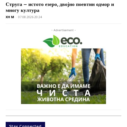
Струга – истото езеро, двојно поевтин одмор и
многу култура
XH M
-
07.08.2026 20:24
- Advertisement -
Stay Connected