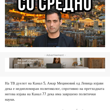
- Advertisement -
На ТВ дуелот на Канал 5, Амар Мециновиќ од Левица изјави
дека е недипломиран политиколог, спротивно на претходната
негова изјава на Канал 77 дека има завршено политички
науки.