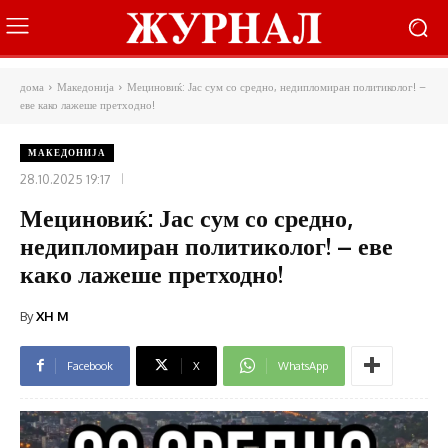
дома
Македонија
Мециновиќ: Јас сум со средно, недипломиран политиколог! –
еве како лажеше претходно!
МАКЕДОНИЈА
28.10.2025 19:17
Мециновиќ: Јас сум со средно,
недипломиран политиколог! – еве
како лажеше претходно!
By
XH M
Facebook
X
WhatsApp