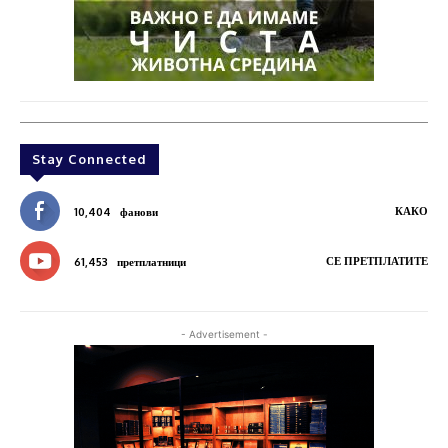
Stay Connected
КАКО
10,404
фанови
СЕ ПРЕТПЛАТИТЕ
61,453
претплатници
- Advertisement -