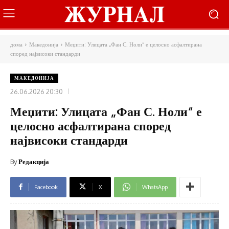
дома
Македонија
Меџити: Улицата „Фан С. Ноли“ е целосно асфалтирана
според највисоки стандарди
МАКЕДОНИЈА
26.06.2026 20:30
Меџити: Улицата „Фан С. Ноли“ е
целосно асфалтирана според
највисоки стандарди
By
Редакција
Facebook
X
WhatsApp