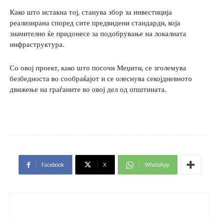
Како што истакна тој, станува збор за инвестиција
реализирана според сите предвидени стандарди, која
значително ќе придонесе за подобрување на локалната
инфраструктура.
Со овој проект, како што посочи Меџити, се зголемува
безбедноста во сообраќајот и се олеснува секојдневното
движење на граѓаните во овој дел од општината.
Facebook
X
WhatsApp