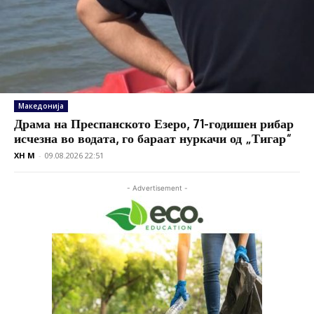
Македонија
Драма на Преспанското Езеро, 71-годишен рибар
исчезна во водата, го бараат нуркачи од „Тигар“
XH M
-
09.08.2026 22:51
- Advertisement -