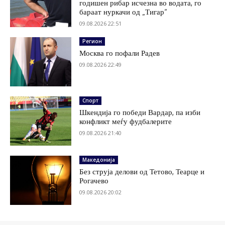
годишен рибар исчезна во водата, го
бараат нуркачи од „Тигар“
09.08.2026 22:51
Регион
Москва го пофали Радев
09.08.2026 22:49
Спорт
Шкендија го победи Вардар, па изби
конфликт меѓу фудбалерите
09.08.2026 21:40
Македонија
Без струја делови од Тетово, Теарце и
Рогачево
09.08.2026 20:02