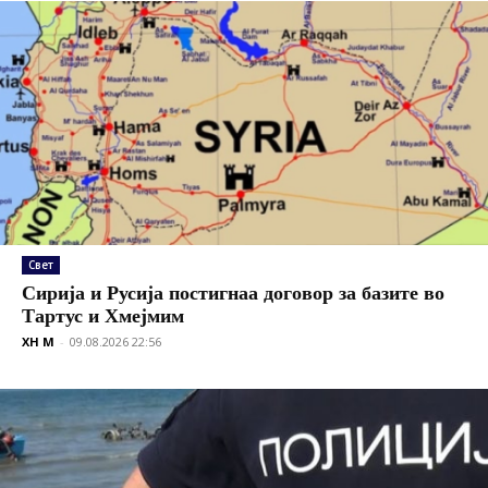
Свет
Сирија и Русија постигнаа договор за базите во
Тартус и Хмејмим
XH M
-
09.08.2026 22:56