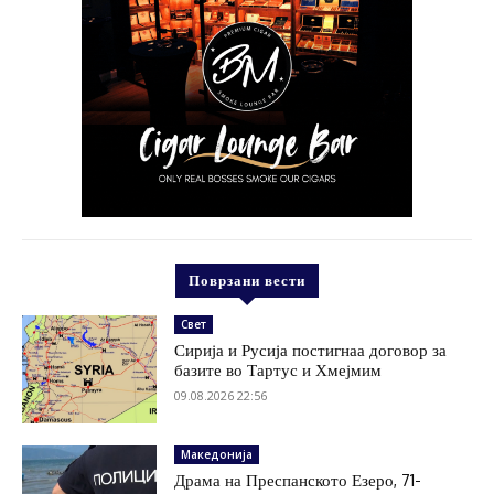
Поврзани вести
Свет
Сирија и Русија постигнаа договор за
базите во Тартус и Хмејмим
09.08.2026 22:56
Македонија
Драма на Преспанското Езеро, 71-