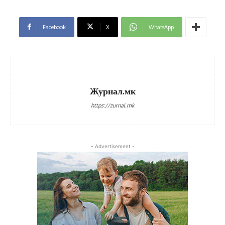
Facebook
X
WhatsApp
Журнал.мк
https://zurnal.mk
- Advertisement -