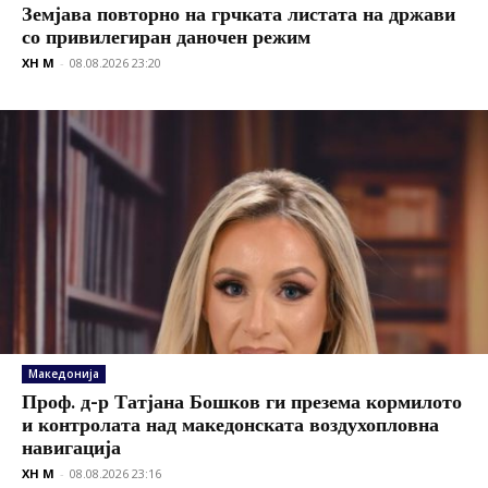
Земјава повторно на грчката листата на држави
со привилегиран даночен режим
XH M
-
08.08.2026 23:20
Македонија
Проф. д-р Татјана Бошков ги презема кормилото
и контролата над македонската воздухопловна
навигација
XH M
-
08.08.2026 23:16