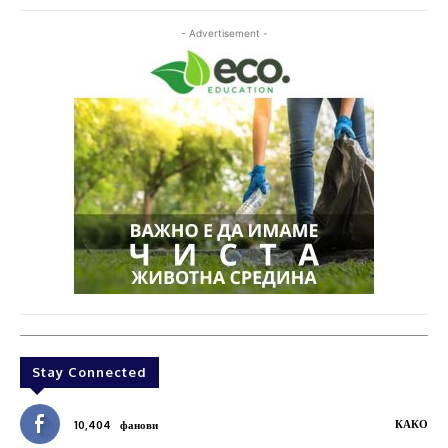
- Advertisement -
Stay Connected
КАКО
10,404
фанови