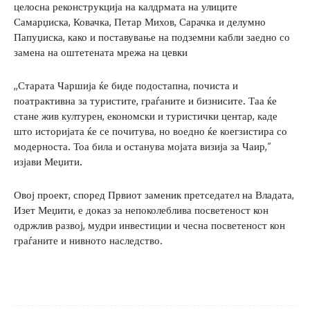
целосна реконструкција на калдрмата на улиците
Самарџиска, Ковачка, Петар Михов, Сарачка и делумно
Папуџиска, како и поставување на подземни кабли заедно со
замена на оштетената мрежа на цевки
,,Старата Чаршија ќе биде подостапна, почиста и
поатрактивна за туристите, граѓаните и бизнисите. Таа ќе
стане жив културен, економски и туристички центар, каде
што историјата ќе се почитува, но воедно ќе коегзистира со
модерноста. Тоа била и останува мојата визија за Чаир,“
изјави Меџити.
Овој проект, според Првиот заменик претседател на Владата,
Изет Меџити, е доказ за непоколеблива посветеност кон
одржлив развој, мудри инвестиции и чесна посветеност кон
граѓаните и нивното наследство.