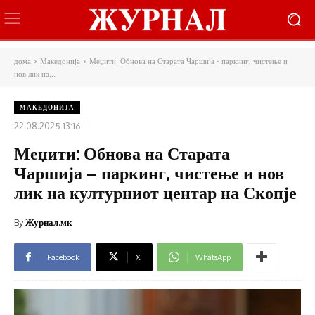
дома
Македонија
Меџити: Обнова на Старата Чаршија - паркинг, чистење и
нов лик на...
МАКЕДОНИЈА
22.08.2025 13:16
Меџити: Обнова на Старата
Чаршија – паркинг, чистење и нов
лик на културниот центар на Скопје
By
Журнал.мк
Facebook
X
WhatsApp