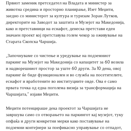
Првиот заменик претседател на Владата и министер за
животна средина и просторно планирање, Изет Меџити,
заедно со министерот за култура и туризам Зоран Лутков,
директорите на Заводот за заштита и Музејот на Македонија,
како и претставници на еснафот, денеска претстави еден
значаен проект кој претставува голем чекор за оживување на
Старата Скопска Чаршија.
„Започнуваме со чистење и уредување на подземниот
паркинг на Музејот на Македонија со капацитет за 60 возила
и надворешниот простор за уште 60 други. За 10 дена, овој
паркинг ќе биде функционален и во служба на посетителите,
еснафот и вработените во институциите овде. Ова е само
првата точка од една поголема визија за трансформација на
Чаршијата,“ изјави Меџити.
Меџити потенцираше дека проектот за Чаршијата не
завршува само со отворањето на паркингот кај музејот, туку
опфаќа и други конкретни мерки како поставување на
подземни контејнери за поефикасно управување со отпадот,