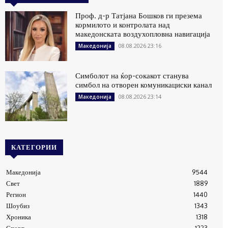
Проф. д-р Татјана Бошков ги презема
кормилото и контролата над
македонската воздухопловна навигација
08.08.2026 23:16
Македонија
Симболот на ќор-сокакот станува
симбол на отворен комуникациски канал
08.08.2026 23:14
Македонија
КАТЕГОРИИ
Македонија
9544
Свет
1889
Регион
1440
Шоубиз
1343
Хроника
1318
Спорт
1223