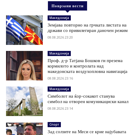
Поврзани вести
Македонија
Земјава повторно на грчката листата на
држави со привилегиран даночен режим
08.08.2026 23:20
Македонија
Проф. д-р Татјана Бошков ги презема
кормилото и контролата над
македонската воздухопловна навигација
08.08.2026 23:16
Македонија
Симболот на ќор-сокакот станува
симбол на отворен комуникациски канал
08.08.2026 23:14
Спорт
Зад солзите на Меси се крие најубавата