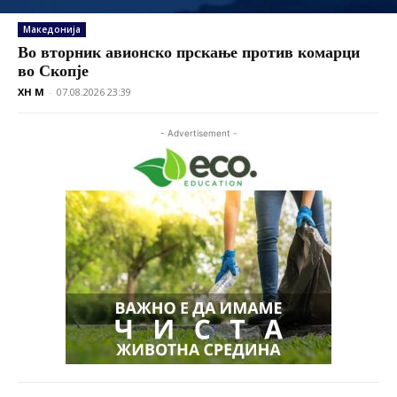
Македонија
Во вторник авионско прскање против комарци
во Скопје
XH M
-
07.08.2026 23:39
- Advertisement -