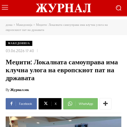
дома
Македонија
Меџити: Локалната самоуправа има клучна улога на
европскиот пат на државата
МАКЕДОНИЈА
03.06.2026 17:40
Меџити: Локалната самоуправа има
клучна улога на европскиот пат на
државата
By
Журнал.мк
Facebook
X
WhatsApp