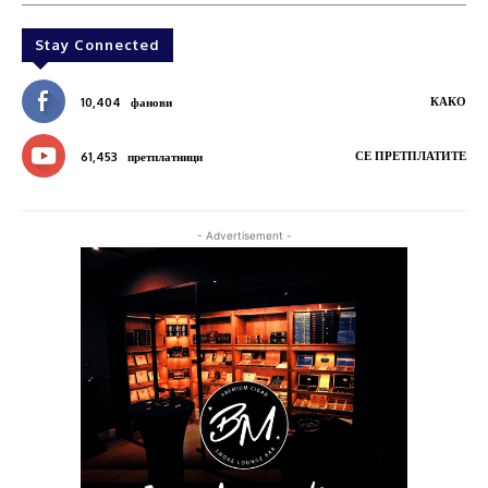
Stay Connected
КАКО
10,404
фанови
СЕ ПРЕТПЛАТИТЕ
61,453
претплатници
- Advertisement -