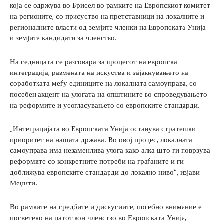
која се одржува во Брисел во рамките на Европскиот комитет
на регионите, со присуство на претставници на локалните и
регионалните власти од земјите членки на Европската Унија
и земјите кандидати за членство.
На седницата се разговара за процесот на европска
интеграција, размената на искуства и зајакнувањето на
соработката меѓу единиците на локалната самоуправа, со
посебен акцент на улогата на општините во спроведувањето
на реформите и усогласувањето со европските стандарди.
„Интеграцијата во Европската Унија останува стратешки
приоритет на нашата држава. Во овој процес, локалната
самоуправа има незаменлива улога како алка што ги поврзува
реформите со конкретните потреби на граѓаните и ги
доближува европските стандарди до локално ниво“, изјави
Меџити.
Во рамките на средбите и дискусиите, посебно внимание е
посветено на патот кон членство во Европската Унија,