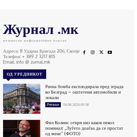
Журнал .мк
независен информативен портал
Адреса: 8 Ударна Бригада 20б, Скопје
Телефон: + 389 2 3217 815
Email: info @ zurnal.mk
ОД УРЕДНИКОТ
Рачна бомба експлодирала пред зграда
во Белград – оштетени автомобили и
локали
06.08.2026 09:50
Регион
Фил Колинс откри низ каков пекол
поминал: „Луѓето доаѓаа да се простат
од мене“ (ФОТО)