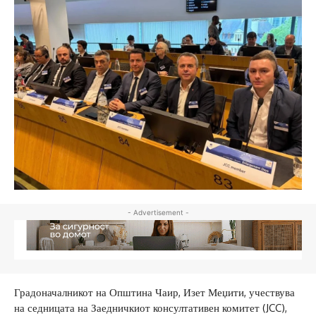
- Advertisement -
Градоначалникот на Општина Чаир, Изет Меџити, учествува
на седницата на Заедничкиот консултативен комитет (JCC),