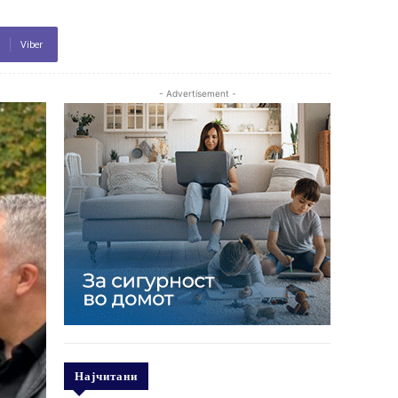
Viber
- Advertisement -
Најчитани