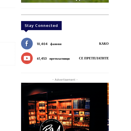
Stay Connected
КАКО
10,404
фанови
СЕ ПРЕТПЛАТИТЕ
61,453
претплатници
- Advertisement -