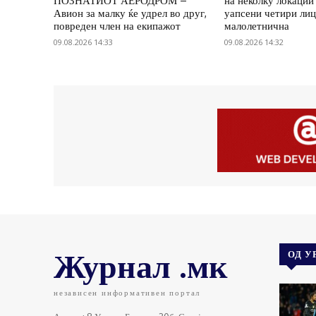
ПОЗНАТИОТ АЕРОДРОМ –
на неколку локации 
Авион за малку ќе удрел во друг,
уапсени четири лиц
повреден член на екипажот
малолетнична
09.08.2026 14:33
09.08.2026 14:32
Журнал .мк
ОД У
независен информативен портал