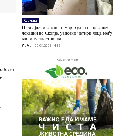
Хроника
Пронајдени кокаин и марихуана на неколку
локации во Скопје, уапсени четири лица меѓу
кои и малолетнична
Л. М.
-
09.08.2026 14:32
- Advertisement -
работи
те
т