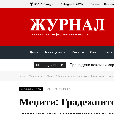
C
35.1
Skopje
9 August, 2026
За нас
Конта
независен информативен портал
Дома
Македонија
Регион
Свет
Екон
Пронајдени кокаин и мариху
Новинарите ја напуштаа
ПОСЛЕДНИ ВЕСТИ
дома
Македонија
Меџити: Градежните активности во Стар Чаир се доказ 
21.10.2025 18:46
МАКЕДОНИЈА
Меџити: Градежните
доказ за почетокот н