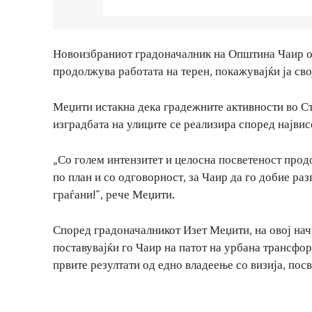
Новоизбраниот градоначалник на Општина Чаир од
продолжува работата на терен, покажувајќи ја сво
Меџити истакна дека градежните активности во Ста
изградбата на улиците се реализира според најви
„Со голем интензитет и целосна посветеност прод
по план и со одговорност, за Чаир да го добие ра
граѓани!“, рече Меџити.
Според градоначалникот Изет Меџити, на овој нач
поставувајќи го Чаир на патот на урбана трансфор
првите резултати од едно владеење со визија, пос