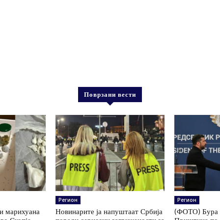
Поврзани вести
Регион
Регион
 и марихуана
Новинарите ја напуштаат Србија
(ФОТО) Бура 