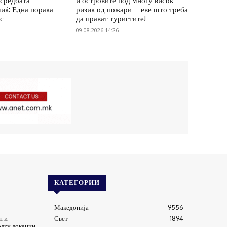
средбата
и островите под многу висок
иќ: Една порака
ризик од пожари – еве што треба
ес
да прават туристите!
09.08.2026 14:26
КАТЕГОРИИ
Македонија
9556
н и
Свет
1894
олку локации