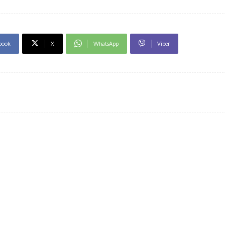
book
X
WhatsApp
Viber