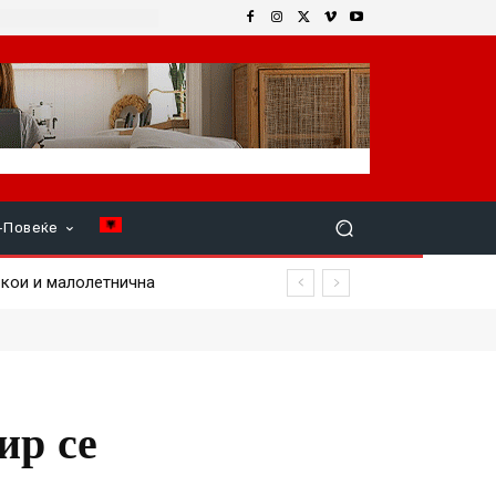
+Повеќе
ои и малолетнична
ир се