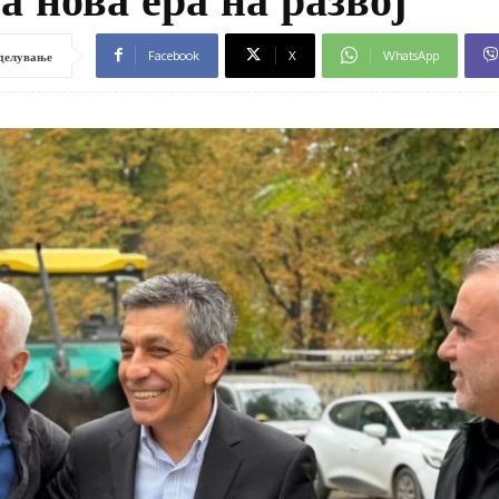
Facebook
X
WhatsApp
делување