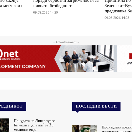
во Скопје,
поради сериозни загрижености за
Приштина по 
а меѓу кои и
нивната безбедност
Зеленски–Вуч
предизвика б
09.08.2026 14:29
09.08.2026 14:28
- Advertisement -
РЕДНИКОТ
ПОСЛЕДНИ ВЕСТИ
Понудата на Ливерпул за
Баркола е „кратка“ за 35
Пронајдени кокаи
милиони евра
марихуана на нек