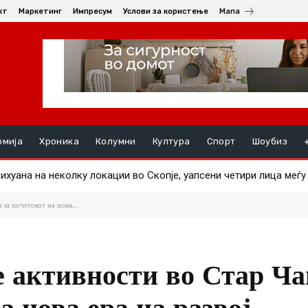
кт
Маркетинг
Импресум
Услови за користење
Мапа
омија
Хроника
Колумни
Култура
Спорт
Шоубиз
ана на неколку локации во Скопје, уапсени четири лица меѓу к
т Србија поради сериозни загрижености за нивната безбедност
за почетокот на нова...
 активности во Стар Ча
а нова ера на развој