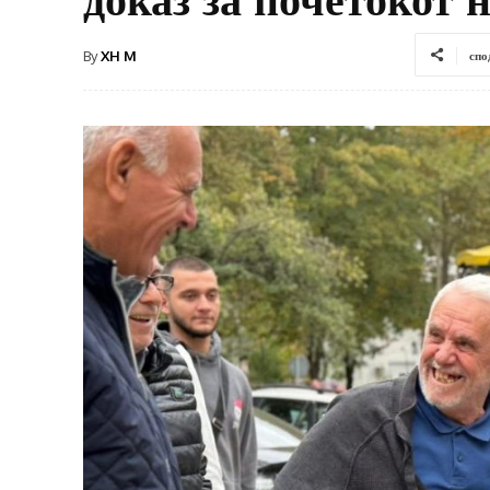
By
XH M
спо