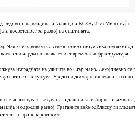
 редовите на владината коалиција ВЛЕН, Изет Меџити, ја
јата посветеност за развој на општината.
р Чаир се одвиваат со силен интензитет, а секој сегмент од
соките стандарди на квалитет и современа инфраструктура.
олжува изградбата на улиците во Стар Чаир. Секојдневно се 
звојот што го заслужува. Уредна и достојна општина за наши
ин се исполнуваат ветувањата дадени во изборната кампања,
мација и одржлив развој. Граѓаните веќе одблиску ги гледаа
ветеност и транспарентност.