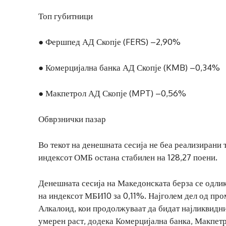
Топ губитници
● Фершпед АД Скопје (FERS) –2,90%
● Комерцијална банка АД Скопје (KMB) –0,34%
● Макпетрол АД Скопје (MPT) –0,56%
Обврзнички пазар
Во текот на денешната сесија не беа реализирани
индексот ОМБ остана стабилен на 128,27 поени.
Денешната сесија на Македонската берза се одли
на индексот МБИ10 за 0,11%. Најголем дел од про
Алкалоид, кои продолжуваат да бидат најликвидн
умерен раст, додека Комерцијална банка, Макпет