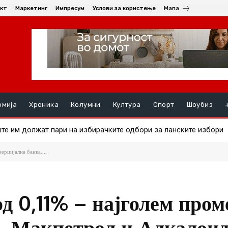
кт
Маркетинг
Импресум
Услови за користење
Мапа
омија
Хроника
Колумни
Култура
Спорт
Шоубиз
е им должат пари на избирачките одбори за ланските избори
а на златото
ерцијална банка,...
д 0,11% – најголем пром
, Макпетрол и Алкалои