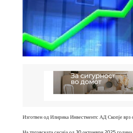
Изготвен од Илирика Инвестментс АД Скопје врз 
На трговската сесија од 30 октомври 2025 година