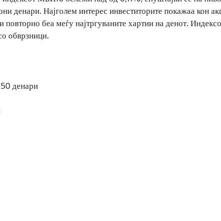
иони денари. Најголем интерес инвеститорите покажаа кон ак
и повторно беа меѓу најтргуваните хартии на денот. Индек
со обврзници.
150 денари
и