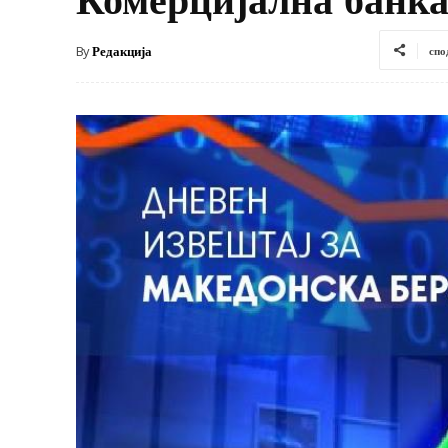
By
Редакција
спо