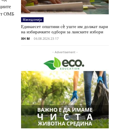
циите
сот ОМБ
Македонија
Единаесет општини сè уште им должат пари
на избирачките одбори за ланските избори
XH M
-
06.08.2026 23:17
- Advertisement -