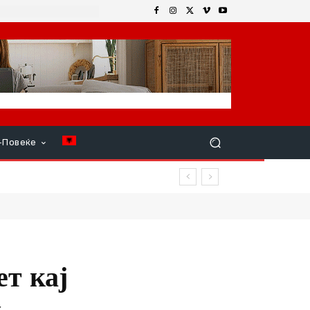
+Повеќе
ет кај
д