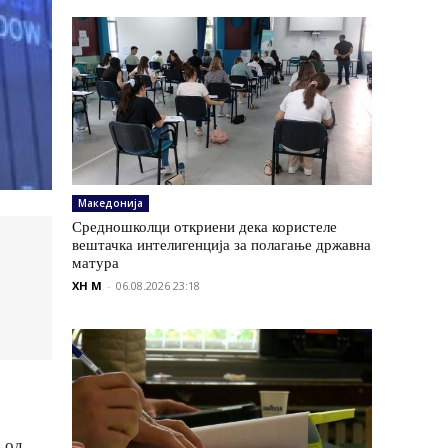
Македонија
Средношколци откриени дека користеле
вештачка интелигенција за полагање државна
матура
XH M
-
06.08.2026 23:18
 од