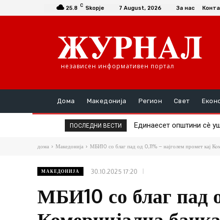
C
25.8
Skopje
7 August, 2026
За нас
Конта
независен информативен портал
Дома
Македонија
Регион
Свет
Екон
Единаесет општини сè ушт
Повторно скок на ценат
ПОСЛЕДНИ ВЕСТИ
дома
Македонија
МБИ10 со благ пад од 0,11% – најголем промет кај Ком
30.10.2025 17:20
МАКЕДОНИЈА
МБИ10 со благ пад о
Комерцијална банка