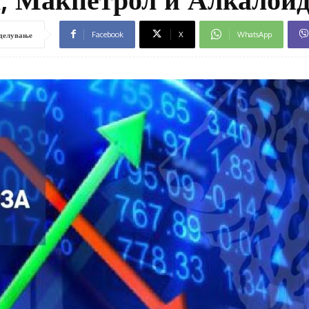
Facebook
X
WhatsApp
делување