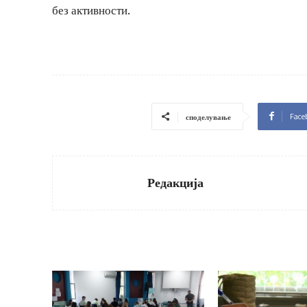
без активности.
Face
споделување
Редакција