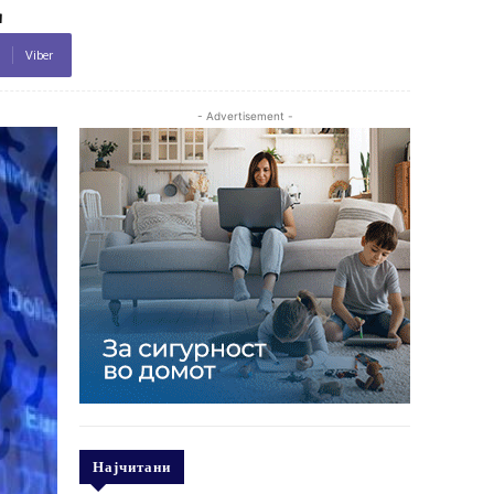
Viber
- Advertisement -
Најчитани