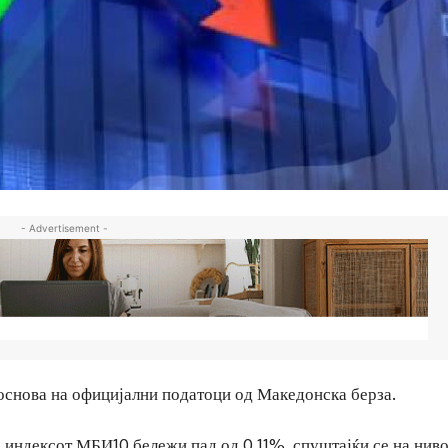
- Advertisement -
основа на официјални податоци од Македонска берза.
, индексот МБИ10 бележи пад од 0,11%, спуштајќи се на ниво