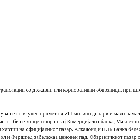
 трансакции со државни или корпоративни обврзници, при шт
куваше со вкупен промет од 21,1 милион денари и мало нама
метот беше концентриран кај Комерцијална банка, Макпетро
и хартии на официјалниот пазар. Алкалоид и НЛБ Банка беле
рол и Фершпед забележаа ценовен пад. Обврзничкиот пазар 