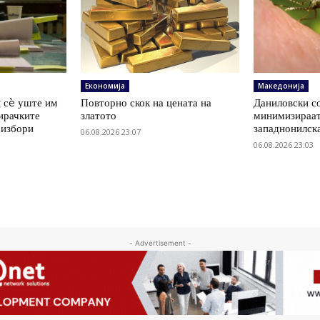
Економија
Македонија
 сè уште им
Повторно скок на цената на
Даниловски со
ирачките
златото
минимизираат
 избори
западнонилск
06.08.2026 23:07
06.08.2026 23:03
- Advertisement -