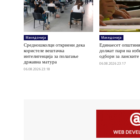
Македонија
Македонија
Средношколци откриени дека
Единаесет општини
користеле вештачка
должат пари на изб
интелигенција за полагање
одбори за ланските
државна матура
06.08.2026 23:17
06.08.2026 23:18