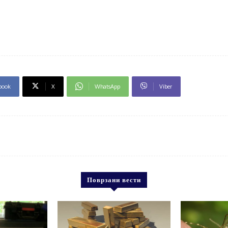
book
X
WhatsApp
Viber
Поврзани вести