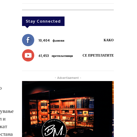
Stay Connected
КАКО
10,404
фанови
СЕ ПРЕТПЛАТИТЕ
61,453
претплатници
- Advertisement -
о
лување
л и
жат
остана