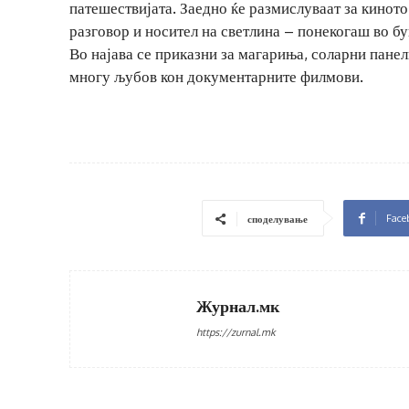
патешествијата. Заедно ќе размислуваат за киното
разговор и носител на светлина – понекогаш во бу
Во најава се приказни за магариња, соларни пане
многу љубов кон документарните филмови.
Face
споделување
Журнал.мк
https://zurnal.mk