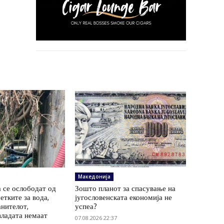
Македонија
 се ослободат од
Зошто планот за спасување на
етките за вода,
југословенската економија не
анителот,
успеа?
владата немаат
07.08.2026 22:37