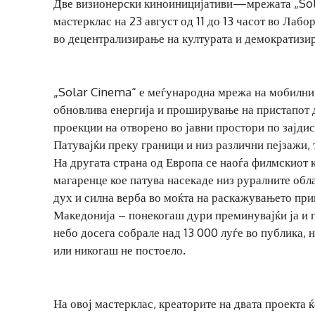
Две визионерски киноиницијативи—мрежата „Sola
мастерклас на 23 август од 11 до 13 часот во Лаб
во децентрализирање на културата и демократизир
„Solar Cinema“ е меѓународна мрежа на мобилни к
обновлива енергија и проширување на пристапот д
проекции на отворено во јавни простори по зајди
Патувајќи преку граници и низ различни пејзажи,
На другата страна од Европа се наоѓа филмскиот 
магаренце кое патува насекаде низ руралните обл
дух и силна верба во моќта на раскажувањето при
Македонија – понекогаш дури преминувајќи ја и 
небо досега собрале над 13 000 луѓе во публика, 
или никогаш не постоело.
На овој мастерклас, креаторите на двата проекта 