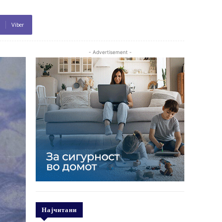
Viber
- Advertisement -
Најчитани