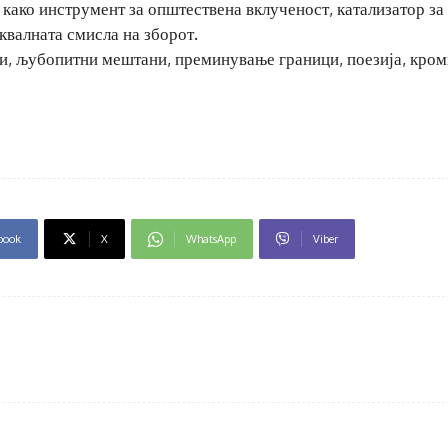
 како инструмент за општествена вклученост, катализатор за
квалната смисла на зборот.
ли, љубопитни мештани, преминување граници, поезија, кром
book
X
WhatsApp
Viber