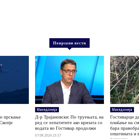
Поврзани вести
Македонија
Македонија
ко прскање
Д-р Трајановски: По труењата, на
Гостиварци да
Скопје
ред се хепатитите ако кризата со
плаќање на см
водата во Гостивар продолжи
бара правобр
општината и 
07.08.2026 23:37