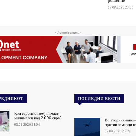
решение
07.08.2026 23:36
- Advertisement -
РЕДНИКОТ
ПОСЛЕДНИ ВЕСТИ
Кои европски земји имаат
минималец над 2.000 евра?
Во вторник авион
05.08.2026 21:04
против комарци в
07.08.2026 23:39