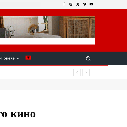
+Повеќе
ар продолжи
то кино