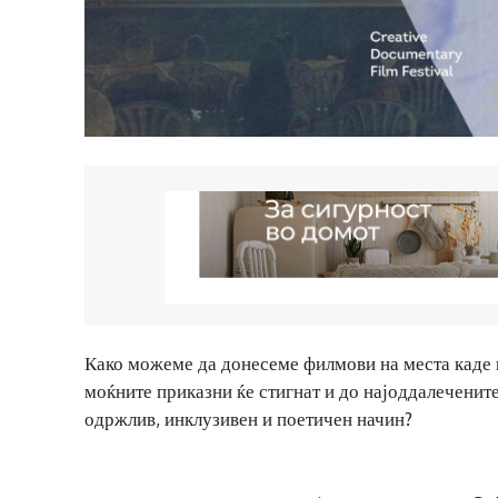
Како можеме да донесеме филмови на места каде 
моќните приказни ќе стигнат и до најоддалечените
одржлив, инклузивен и поетичен начин?