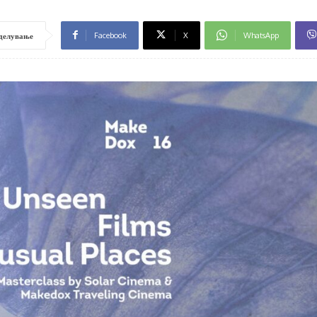
Facebook
X
WhatsApp
делување