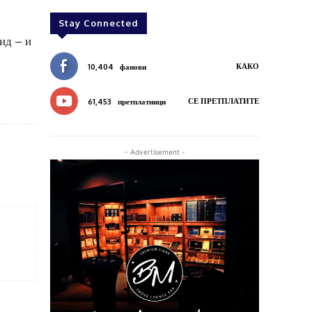
Stay Connected
ид – и
КАКО
10,404
фанови
СЕ ПРЕТПЛАТИТЕ
61,453
претплатници
- Advertisement -