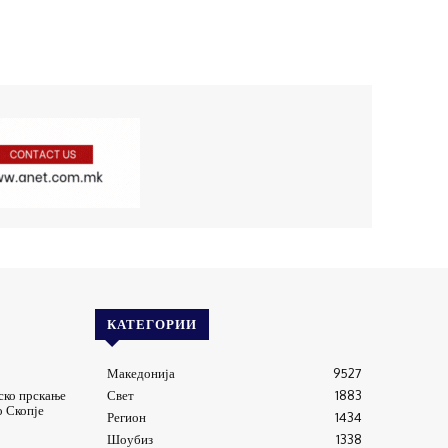
КАТЕГОРИИ
Македонија
9527
ско прскање
Свет
1883
о Скопје
Регион
1434
Шоубиз
1338