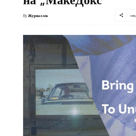
By
Журнал.мк
спо