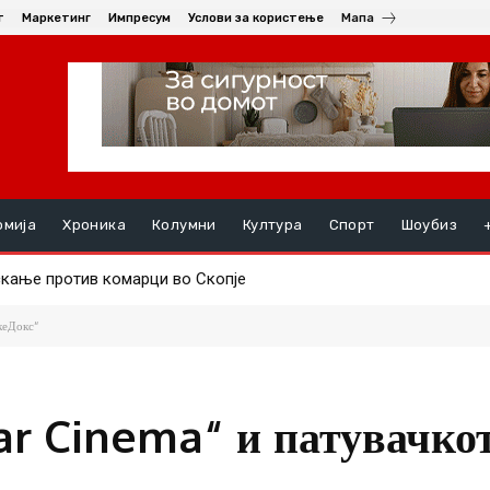
т
Маркетинг
Импресум
Услови за користење
Мапа
омија
Хроника
Колумни
Култура
Спорт
Шоубиз
кање против комарци во Скопје
руењата, на ред се хепатитите ако кризата со водата во Гостив
кеДокс“
ar Cinema“ и патувачко