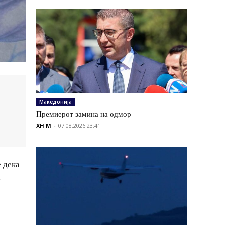
Македонија
Премиерот замина на одмор
XH M
-
07.08.2026 23:41
 дека
а