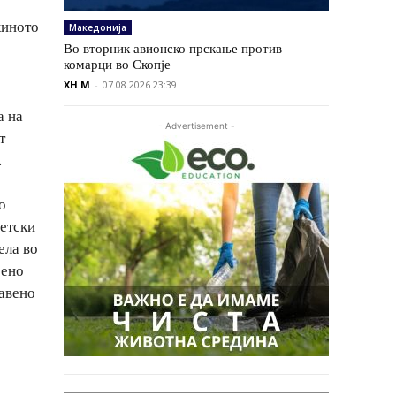
киното
Македонија
Во вторник авионско прскање против
комарци во Скопје
XH M
-
07.08.2026 23:39
а на
- Advertisement -
т
.
о
оетски
ела во
рено
равено