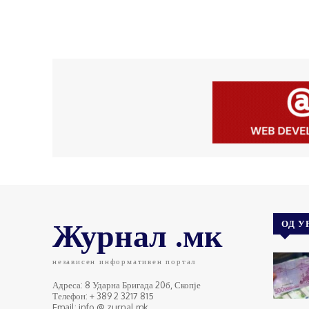
Журнал .мк
ОД У
независен информативен портал
Адреса: 8 Ударна Бригада 20б, Скопје
Телефон: + 389 2 3217 815
Email: info @ zurnal.mk