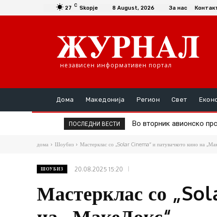
C
27
Skopje
8 August, 2026
За нас
Контак
независен информативен портал
Дома
Македонија
Регион
Свет
Екон
Во вторник авионско прс
Д-р Трајановски: По т
ПОСЛЕДНИ ВЕСТИ
дома
Шоубиз
Мастерклас со „Solar Cinema“ и патувачкото кино на „Ма
20.08.2025 15:20
ШОУБИЗ
Мастерклас со „Sol
на „МакеДокс“