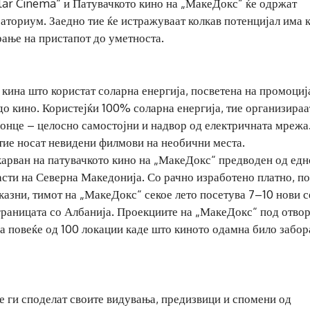
r Cinema“ и Патувачкото кино на „МакеДокс” ќе одржат
ораториум. Заедно тие ќе истражуваат колкав потенцијал има 
ање на пристапот до уметноста.
ина што користат соларна енергија, посветена на промоциј
о кино. Користејќи 100% соларна енергија, тие организираа
сонце – целосно самостојни и надвор од електричната мрежа
 тие носат невидени филмови на необични места.
карван на патувачкото кино на „МакеДокс“ предводен од едн
асти на Северна Македонија. Со рачно изработено платно, п
казни, тимот на „МакеДокс“ секое лето посетува 7–10 нови с
границата со Албанија. Проекциите на „МакеДокс“ под отво
на повеќе од 100 локации каде што киното одамна било забо
ќе ги споделат своите видувања, предизвици и спомени од