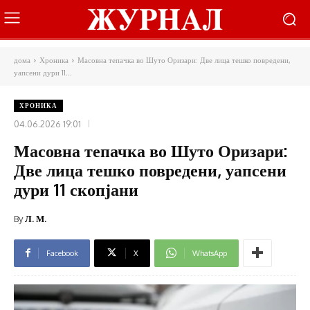
дома
Хроника
Масовна тепачка во Шуто Оризари: Две лица тешко повредени,
уапсени дури 11...
ХРОНИКА
04.06.2026 19:01
Масовна тепачка во Шуто Оризари:
Две лица тешко повредени, уапсени
дури 11 скопјани
By
Л. М.
Facebook
X
WhatsApp