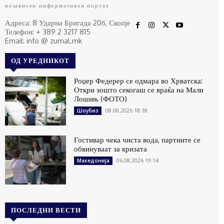
независен информативен портал
Адреса: 8 Ударна Бригада 20б, Скопје
Телефон: + 389 2 3217 815
Email: info @ zurnal.mk
ОД УРЕДНИКОТ
Роџер Федерер се одмара во Хрватска:
Откри зошто секогаш се враќа на Мали
Лошињ (ФОТО)
08.08.2026 18:18
Шоубиз
Гостивар чека чиста вода, партиите се
обвинуваат за кризата
06.08.2026 19:14
Македонија
ПОСЛЕДНИ ВЕСТИ