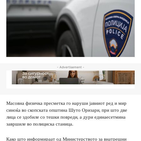
- Advertisement -
Масовна физичка пресметка го наруши јавниот ред и мир
синоќа во скопската општина Шуто Оризари, при што две
лица се здобиле со тешки повреди, а дури единаесетмина
завршиле во полициска станица.
Како што информираат од Министерството за внатрешни