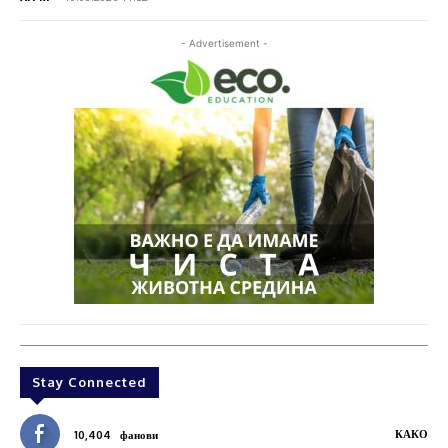
- Advertisement -
Stay Connected
КАКО
10,404
фанови