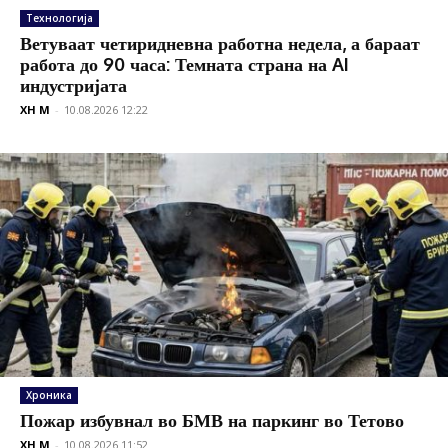
Технологија
Ветуваат четиридневна работна недела, а бараат
работа до 90 часа: Темната страна на AI
индустријата
XH M
-
10.08.2026 12:22
Хроника
Пожар избувнал во БМВ на паркинг во Тетово
XH M
-
10.08.2026 11:52