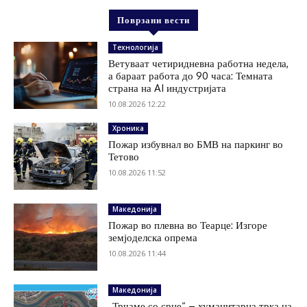
Поврзани вести
Технологија
Ветуваат четиридневна работна недела,
а бараат работа до 90 часа: Темната
страна на AI индустријата
10.08.2026 12:22
Хроника
Пожар избувнал во БМВ на паркинг во
Тетово
10.08.2026 11:52
Македонија
Пожар во плевна во Теарце: Изгоре
земјоделска опрема
10.08.2026 11:44
Македонија
„Трчаме со срце“ – хуманитарна трка на