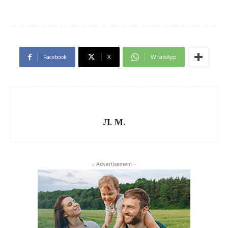
Facebook
X
WhatsApp
Л. М.
- Advertisement -