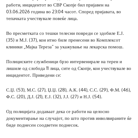
работи, инцидентот во СВР Скопје бил пријавен на
03.06.2026 година во 23:04 часот. Според пријавата, во
тепачката учествувале повеќе лица.
Во пресметката со тешки телесни повреди се здобиле Е.Ј.
(35) и М.Ј. (37), кои итно биле пренесени во Комплексот
клиники „Мајка Тереза“ за укажување на лекарска помош.
Полициските службеници брзо интервенирале на терен и
лишиле од слобода 11 лица, сите од Скопје, кои учествувале во
инцидентот. Приведени се:
С.Џ. (53), М.С. (27), Џ.Џ. (28), А.К. (44), С.С. (29), Ф.М. (46),
Ф.С. (20), Д.Ј. (21), Е.Ј. (32), Ј.Ј. (27) и Н.Ј. (54).
Од полицијата додаваат дека се работи на целосно
документирање на случајот, по што против инволвираните ќе
биде поднесен соодветен поднесок.