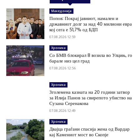
Македонија
Попов: Покрај јавниот, намален и
државниот долг за над 40 милиони евра
кој сега е 51,7% од БДП
07.08.2026 12:59
Хроника
Со БМВ блокирал 8 возила во Улцињ, го
барале низ цел град
07.08.2026 12:56
Хроника
Зголемена казната на 20 години затвор
за Илија Панов за свирепото убиство на
Сузана Серенакова
07.08.2026 12:49
Хроника
Двајца граѓани спасија жена од Вардар
кај Камениот мост во Скопје