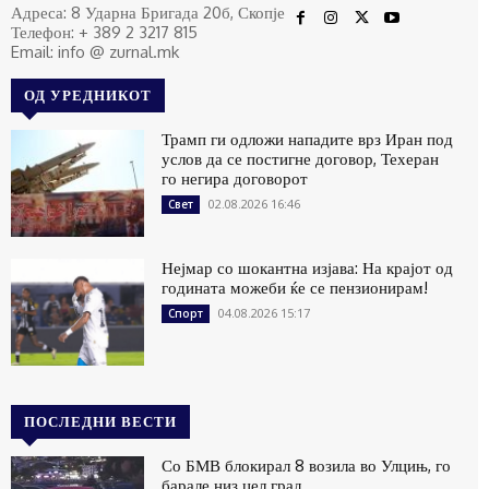
Адреса: 8 Ударна Бригада 20б, Скопје
Телефон: + 389 2 3217 815
Email: info @ zurnal.mk
ОД УРЕДНИКОТ
Трамп ги одложи нападите врз Иран под
услов да се постигне договор, Техеран
го негира договорот
02.08.2026 16:46
Свет
Нејмар со шокантна изјава: На крајот од
годината можеби ќе се пензионирам!
04.08.2026 15:17
Спорт
ПОСЛЕДНИ ВЕСТИ
Со БМВ блокирал 8 возила во Улцињ, го
барале низ цел град