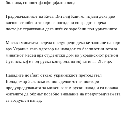
болница, соопштија официјални лица.
Градоначалникот на Киев, Виталиј Кличко, изјави дека две
високи станбени згради се погодени во градот и дека
постојат стравувања дека луѓе се заробени под урнатините.
Москва минатата недела предупреди дека ќе започне напади
врз Украина како одговор на нападот со беспилотни летала
минатиот месец врз студентски дом во украинскиот регион
Луганск, кој е под руска контрола, во кој загинаа 21 лице.
Нападите доаѓаат откако украинскиот претседател
Володимир Зеленски во понеделникот ги повтори
предупредувањата за можен голем руски напад и ги повика
жителите да обрнат посебно внимание на предупредувањата
за воздушен напад.