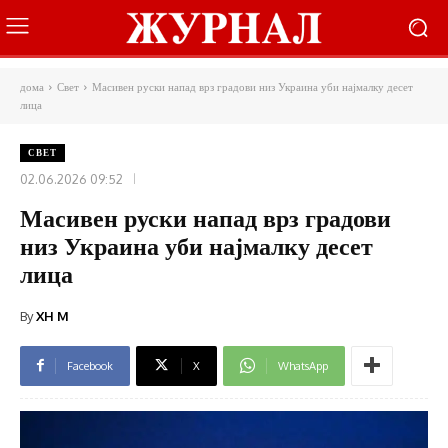
дома
Свет
Масивен руски напад врз градови низ Украина уби најмалку десет
лица
СВЕТ
02.06.2026 09:52
Масивен руски напад врз градови
низ Украина уби најмалку десет
лица
By
XH M
Facebook
X
WhatsApp