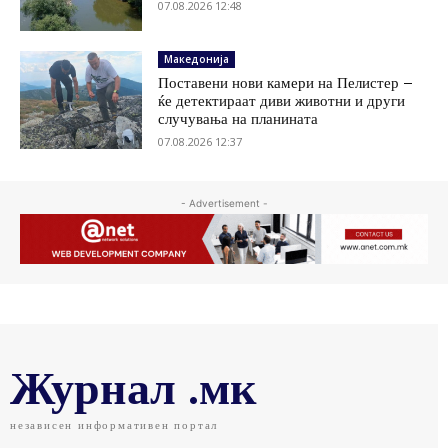
07.08.2026 12:48
Македонија
Поставени нови камери на Пелистер –
ќе детектираат диви животни и други
случувања на планината
07.08.2026 12:37
- Advertisement -
Журнал .мк
независен информативен портал