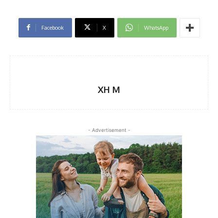
Facebook
X
WhatsApp
XH M
- Advertisement -