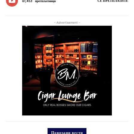
СЕ ПРЕТПЛАТИТЕ
61,453
претплатници
- Advertisement -
Поврзани вести