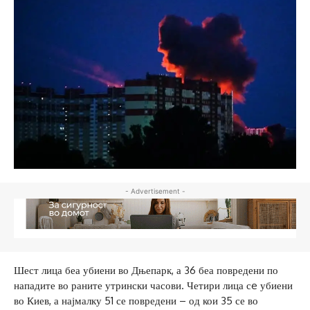
- Advertisement -
Шест лица беа убиени во Дњепарк, а 36 беа повредени по
нападите во раните утрински часови. Четири лица сe убиени
во Киев, а најмалку 51 се повредени – од кои 35 се во