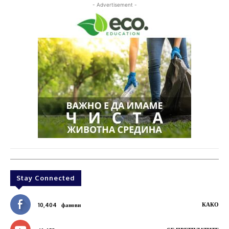
- Advertisement -
Stay Connected
КАКО
10,404
фанови