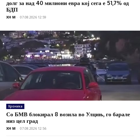
долг за над 40 милиони евра кој сега е 51,7% од
БДП
XH M
-
07.08.2026 12:59
Хроника
Со БМВ блокирал 8 возила во Улцињ, го барале
низ цел град
XH M
-
07.08.2026 12:56