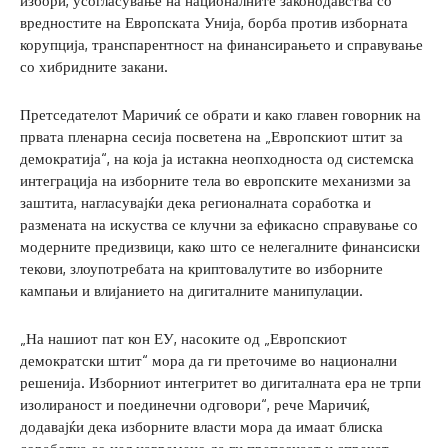
избори, усогласување на националните законодавства со
вредностите на Европската Унија, борба против изборната
корупција, транспарентност на финансирањето и справување
со хибридните закани.
Претседателот Маричиќ се обрати и како главен говорник на
првата пленарна сесија посветена на „Европскиот штит за
демократија“, на која ја истакна неопходноста од системска
интеграција на изборните тела во европските механизми за
заштита, нагласувајќи дека регионалната соработка и
размената на искуства се клучни за ефикасно справување со
модерните предизвици, како што се нелегалните финансиски
текови, злоупотребата на криптовалутите во изборните
кампањи и влијанието на дигиталните манипулации.
„На нашиот пат кон ЕУ, насоките од „Европскиот
демократски штит“ мора да ги преточиме во национални
решенија. Изборниот интегритет во дигиталната ера не трпи
изолираност и поединечни одговори“, рече Маричиќ,
додавајќи дека изборните власти мора да имаат блиска