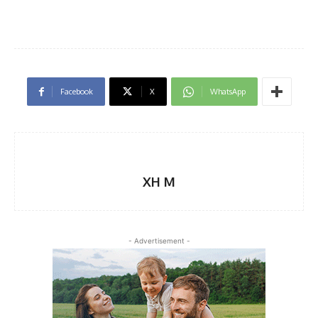
Facebook
X
WhatsApp
XH M
- Advertisement -