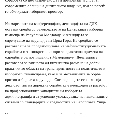
соработка со цел навремено да ги препознаат и спречат
современите облици на дигиталното влијание, кои се повеќе
го обликуваат изборниот простор.
На маргините на конференцијата, делегацијата на ДИК
оствари средба со раководството на Централната изборна
комисија на Република Молдавија и Агенцијата за
спречување на корупција на Црна Гора. На средбата се
разговараше за продлабочување на меѓуинституционалната
соработка и за конкретни чекори за практична примена на
одредбите од потпишаниот Меморандум. Делегациите
разговараа за важноста од интензивна размена на добри
практики во областа на транспарентноста на политичкото и
изборното финансирање, како и за механизмите за борба
против изборната корупција. Соговорниците се согласија
дека овој тип на директна соработка е неопходен за развојот
на професионалните капацитети на изборната
администрација и за успешно усогласување на националните
системи со стандардите и вредностите на Европската Унија.