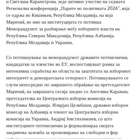
и Светлана Карапетрова, зеде активно учество на седмата
Регионална конференција „Парите во политиката 2026“, која
се одржа во Кишињев, Република Молдавија, на која
Маричиќ, во име на институцијата го потпиша
Меморандумот за разбирање меѓу изборните власти на
Република Северна Македонија, Република Албанија,
Република Молдавија и Украина.
Со потпишување на меморандумот државите потписнички,
кандидатки за членство во ЕУ, воспоставуваат рамка за
интензивна соработка во областа на заштитата на изборниот
интегритет и демократската отпорност. Потпишувањето се
случи непосредно по завршното обраќање на претседателот
Маричиќ, на завршната сесија заедно со Ангелика Караман,
претседателка на Централната изборна комисија на
Република Молдавија. Илирјан Целибаши, државен изборен
комесар на Албанија и членот на Централната изборна
комисија на Украина, Андриј Јевстихниеиев, со што
институциите-потписнички ја формализираа својата
заедничка заложба за промовирање на слободни и фер