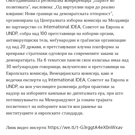
Овогодинешната регионална конференција „Парите во
политиката“, насловена: „Од виртуелни пари до реално
влијание: Нови граници на демократската отпорност“,
организирана од Централната изборна комисија на Молдавија
во партнерство со International IDEA, Советот на Европа и
UNDP, собра над 100 претставници на изборни органи,
антикорупциски тела, меѓународни и граѓански организации
од над 20 држави, и претставуваше клучна платформа за
креирање стратешки одговори на современите закани за
демократијата. На 6 тематски панели свои излагања имаа над
30 меѓународни говорници, вклучително и претставници на
Европската комисија, Венецијанската комисија, како и
водечки експерти од International IDEA, Советот на Европа и
UNDP, на кои учесниците разменија добри практики за
надзор на изборните кампањи во дигиталната ера, при што
потпишувањето на Меморандумот ја означи трајната
посветеност на изборните власти кон јакнење на
институциите и европските стандарди.
Линк видео инсерти: https://we.tl/t-G3rggtA4eX0nWxav