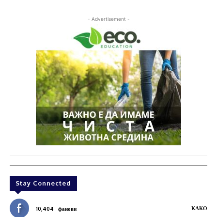
- Advertisement -
Stay Connected
КАКО
10,404
фанови