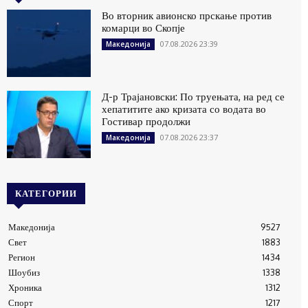
Во вторник авионско прскање против
комарци во Скопје
07.08.2026 23:39
Македонија
Д-р Трајановски: По труењата, на ред се
хепатитите ако кризата со водата во
Гостивар продолжи
07.08.2026 23:37
Македонија
КАТЕГОРИИ
Македонија
9527
Свет
1883
Регион
1434
Шоубиз
1338
Хроника
1312
Спорт
1217