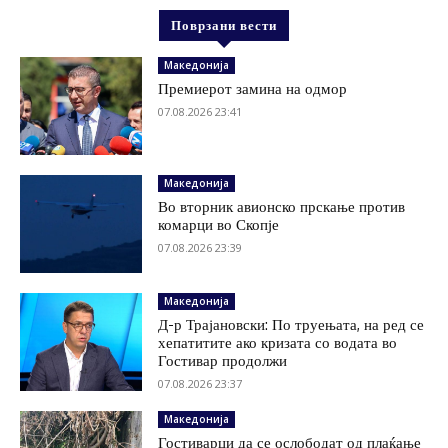
Поврзани вести
Македонија
Премиерот замина на одмор
07.08.2026 23:41
Македонија
Во вторник авионско прскање против
комарци во Скопје
07.08.2026 23:39
Македонија
Д-р Трајановски: По труењата, на ред се
хепатитите ако кризата со водата во
Гостивар продолжи
07.08.2026 23:37
Македонија
Гостиварци да се ослободат од плаќање