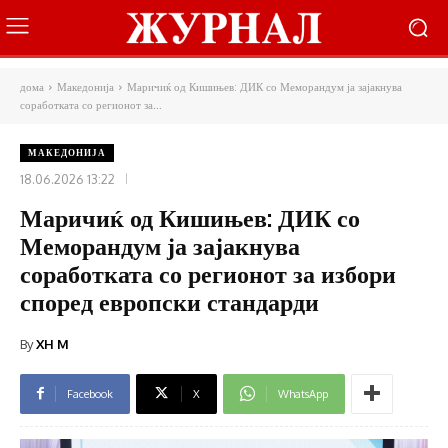
дома
Македонија
Маричиќ од Кишињев: ДИК со Меморандум ја зајакнува
соработката со регионот за...
МАКЕДОНИЈА
18.06.2026 13:22
Маричиќ од Кишињев: ДИК со
Меморандум ја зајакнува
соработката со регионот за избори
според европски стандарди
By
XH M
Facebook
X
WhatsApp