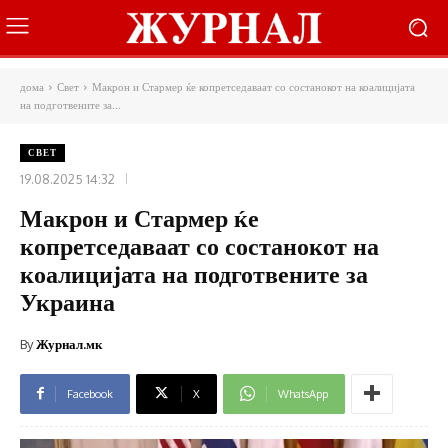
дома
Свет
Макрон и Стармер ќе копретседаваат со состанокот на коалицијата
на подготвените за...
СВЕТ
19.08.2025 14:32
Макрон и Стармер ќе
копретседаваат со состанокот на
коалицијата на подготвените за
Украина
By
Журнал.мк
Facebook
X
WhatsApp