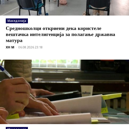
Македонија
Средношколци откриени дека користеле
вештачка интелигенција за полагање државна
матура
XH M
-
06.08.2026 23:18