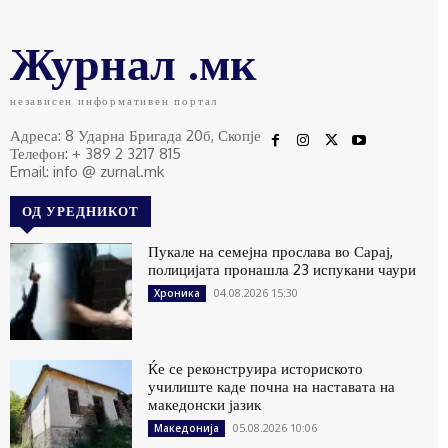
Журнал .мк
независен информативен портал
Адреса: 8 Ударна Бригада 20б, Скопје
Телефон: + 389 2 3217 815
Email: info @ zurnal.mk
ОД УРЕДНИКОТ
Пукале на семејна прослава во Сарај,
полицијата пронашла 23 испукани чаури
04.08.2026 15:30
Хроника
Ќе се реконструира историското
училиште каде почна на наставата на
македонски јазик
05.08.2026 10:06
Македонија