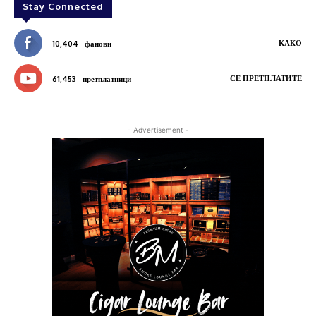
Stay Connected
КАКО
10,404
фанови
СЕ ПРЕТПЛАТИТЕ
61,453
претплатници
- Advertisement -