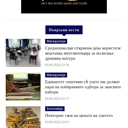
Поврзани вести
Македонија
Средношколци откриени дека користеле
вештачка интелигенција за полагање
државна матура
06.08.2026 23:18
Македонија
Единаесет општини сè уште им должат
пари на избирачките одбори за ланските
избори
06.08.2026 23:17
Економија
Повторно скок на цената на златото
06.08.2026 23:07