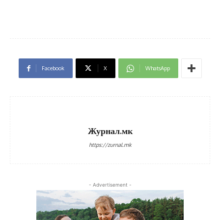
Facebook
X
WhatsApp
Журнал.мк
https://zurnal.mk
- Advertisement -