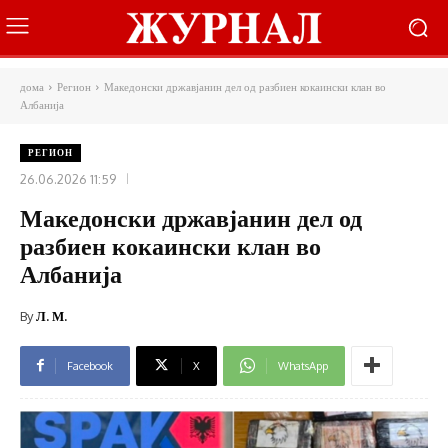
дома
Регион
Македонски државјанин дел од разбиен кокаински клан во
Албанија
РЕГИОН
26.06.2026 11:59
Македонски државјанин дел од
разбиен кокаински клан во
Албанија
By
Л. М.
Facebook
X
WhatsApp