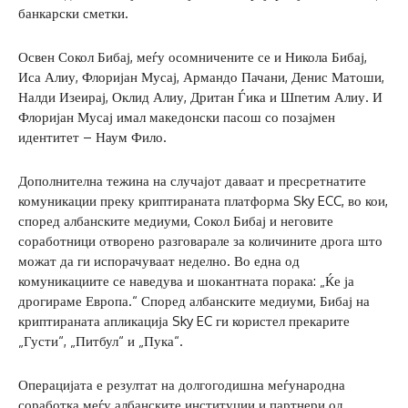
банкарски сметки.
Освен Сокол Бибај, меѓу осомничените се и Никола Бибај,
Иса Алиу, Флоријан Мусај, Армандо Пачани, Денис Матоши,
Налди Изеирај, Оклид Алиу, Дритан Ѓика и Шпетим Алиу. И
Флоријан Мусај имал македонски пасош со позајмен
идентитет – Наум Фило.
Дополнителна тежина на случајот даваат и пресретнатите
комуникации преку криптираната платформа Sky ECC, во кои,
според албанските медиуми, Сокол Бибај и неговите
соработници отворено разговарале за количините дрога што
можат да ги испорачуваат неделно. Во една од
комуникациите се наведува и шокантната порака: „Ќе ја
дрогираме Европа.“ Според албанските медиуми, Бибај на
криптираната апликација Sky EC ги користел прекарите
„Густи“, „Питбул“ и „Пука“.
Операцијата е резултат на долгогодишна меѓународна
соработка меѓу албанските институции и партнери од