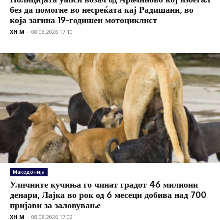
без да помогне во несреќата кај Радишани, во
која загина 19-годишен мотоциклист
XH M
-
08.08.2026 17:10
Македонија
Уличните кучиња го чинат градот 46 милиони
денари, Лајка во рок од 6 месеци добива над 700
пријави за заловување
XH M
-
08.08.2026 17:02