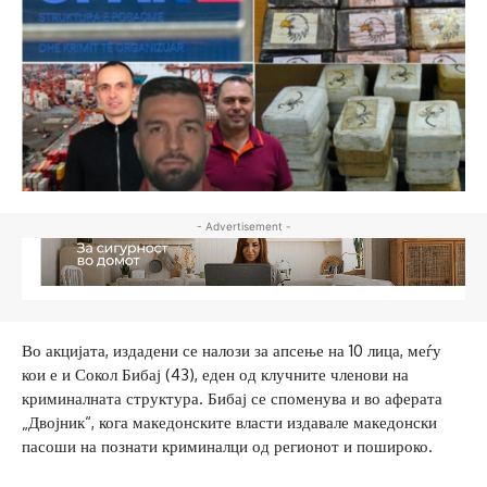
- Advertisement -
Во акцијата, издадени се налози за апсење на 10 лица, меѓу
кои е и Сокол Бибај (43), еден од клучните членови на
криминалната структура. Бибај се споменува и во аферата
„Двојник“, кога македонските власти издавале македонски
пасоши на познати криминалци од регионот и пошироко.