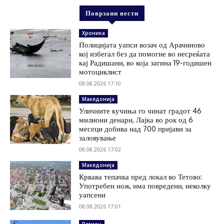
Поврзани вести
Хроника
Полицијата уапси возач од Арачиново
кој избегал без да помогне во несреќата
кај Радишани, во која загина 19-годишен
мотоциклист
08.08.2026 17:10
Македонија
Уличните кучиња го чинат градот 46
милиони денари, Лајка во рок од 6
месеци добива над 700 пријави за
заловување
08.08.2026 17:02
Македонија
Крвава тепачка пред локал во Тетово:
Употребен нож, има повредени, неколку
уапсени
08.08.2026 17:01
Регион