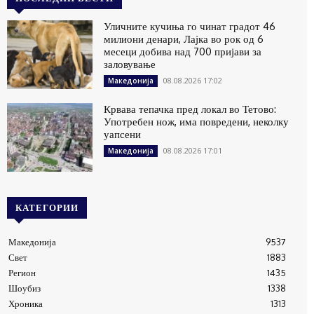
Уличните кучиња го чинат градот 46
милиони денари, Лајка во рок од 6
месеци добива над 700 пријави за
заловување
08.08.2026 17:02
Македонија
Крвава тепачка пред локал во Тетово:
Употребен нож, има повредени, неколку
уапсени
08.08.2026 17:01
Македонија
КАТЕГОРИИ
Македонија
9537
Свет
1883
Регион
1435
Шоубиз
1338
Хроника
1313