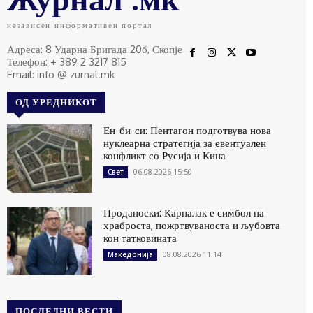
независен информативен портал
Адреса: 8 Ударна Бригада 20б, Скопје
Телефон: + 389 2 3217 815
Email: info @ zurnal.mk
ОД УРЕДНИКОТ
Ен-би-си: Пентагон подготвува нова
нуклеарна стратегија за евентуален
конфликт со Русија и Кина
06.08.2026 15:50
Свет
Проданоски: Карпалак е симбол на
храброста, пожртвуваноста и љубовта
кон татковината
08.08.2026 11:14
Македонија
ПОСЛЕДНИ ВЕСТИ