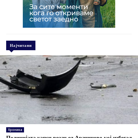
Најчитани
Хроника
Полицијата уапси возач од Арачиново кој избегал