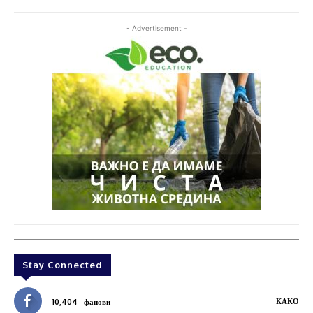
- Advertisement -
Stay Connected
КАКО
10,404
фанови