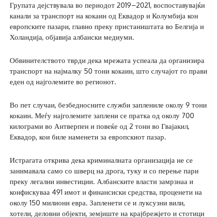
Групата дејствувала во периодот 2019–2021, воспоставувајќи
канали за транспорт на кокаин од Еквадор и Колумбија кон
европските пазари, главно преку пристаништата во Белгија и
Холандија, објавија албански медиуми.
Обвинителството тврди дека мрежата успеала да организира
транспорт на најмалку 50 тони кокаин, што случајот го прави
еден од најголемите во регионот.
Во пет случаи, безбедносните служби заплениле околу 9 тони
кокаин. Меѓу најголемите заплени се пратка од околу 700
килограми во Антверпен и повеќе од 2 тони во Гвајакил,
Еквадор, кои биле наменети за европскиот пазар.
Истрагата открива дека криминалната организација не се
занимавала само со шверц на дрога, туку и со перење пари
преку легални инвестиции. Албанските власти замрзнаа и
конфискуваа 491 имот и финансиски средства, проценети на
околу 150 милиони евра. Запленети се и луксузни вили,
хотели, деловни објекти, земјиште на крајбрежјето и стотици