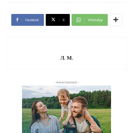
Facebook
X
WhatsApp
Л. М.
- Advertisement -