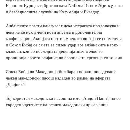
Европол, Еуроџаст, британската National Crime Agency, како
и безбедносните служби на Колумбија и Еквадор.
Албанските власти најавуваат дека истрагата продолжува и
дека не се исклучени нови апсења и дополнителни
конфискации. Акцијата против мрежата во која се споменува
и Сокол Бибај се смета за силен удар врз албанските нарко-
кланови, кои во последната деценија значително го
проширија своето влијание во европската трговија со кокаин.
Сокол Бибај во Македонија бил баран поради поседување
лажен македонски пасош издаден во рамки на аферата
„Двојник“.
Тој користел македонски пасош на име „Андон Папи“, но со
украден идентитет на реален македонски државјанин.