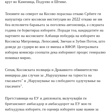
круг во Каменица, Подуево и Штиме.
Тензиите на северот на Косово пораснаа откако Србите ги
напуштија сите косовски институции во 2022 откако не им
беа исполнети барањата за поголема автономија, а следната
година ги бојкотираа изборите. Поради тоа, кандидатите на
партиите на косовските Албанци победија на изборите во
Косовска Митровица, Лепосавиќ, Звечан и Зубин Поток, што
доведе до судири во кои се вмеша и КФОР. Централната
изборна комисија соопшти дека изборниот процес генерално
поминал мирно.
Сепак, Косовската полиција и Државното обвинителство
иницираа два случаи за „Нарушување на тајноста на
гласањето“ и „Нарушување на слободното одлучување на
гласачите“.
Претставници на ЕУ и дипломати, вклучувајќи ги
британскиот амбасадор и амбасадорот на ЕУ кои ги
набљудуваа изборите, ги оценија изборите како важни за