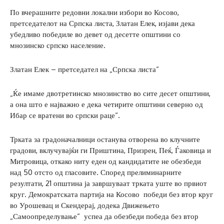
По вчерашните редовни локални избори во Косово,
претседателот на Српска листа, Златан Елек, изјави дека
убедливо победиле во девет од десетте општини со
мнозинско српско население.
Златан Елек – претседател на „Српска листа“
„Ќе имаме двотретинско мнозинство во сите десет општини,
а она што е најважно е дека четирите општини северно од
Ибар се вратени во српски раце“.
Трката за градоначалници останува отворена во клучните
градови, вклучувајќи ги Приштина, Призрен, Пеќ, Ѓаковица и
Митровица, откако ниту еден од кандидатите не обезбеди
над 50 отсто од гласовите. Според прелиминарните
резултати, 21 општина ја завршуваат трката уште во првиот
круг. Демократската партија на Косово победи без втор круг
во Урошевац и Скендерај, додека Движењето
„Самоопределување“ успеа да обезбеди победа без втор