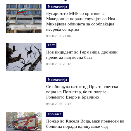
Македонија
Бугарското МНР со критики за
Македонија поради случајот со Ива
Михајлова обвинета за сообраќајна
несреќа со жртва
08.08.2026 21:06
Свет
Нов инцидент во Германија, дронови
прелетаа над воена база
08.08.2026 20:32
Македонија
Се обновува патот од Првата светска
војна на Пелистер, ќе ги поврзе
Големото Езеро и Брајчино
08.08.2026 19:39
Хроника
Пожар во Кисела Вода, маж пренесен во
болница поради вдишување чад