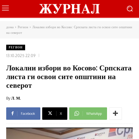
дома
Регион
Локални избори во Косово: Српската листа ги освои сите општини
на северот
РЕГИОН
13.10.2025 22:09
Локални избори во Косово: Српската
листа ги освои сите општини на
северот
By
Л. М.
Facebook
X
WhatsApp