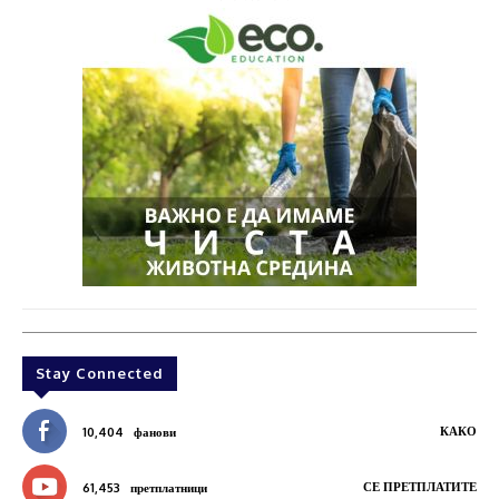
Stay Connected
КАКО
10,404
фанови
СЕ ПРЕТПЛАТИТЕ
61,453
претплатници