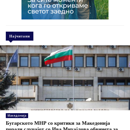
Најчитани
Македонија
Бугарското МНР со критики за Македонија
поради случајот со Ива Михајлова обвинета за