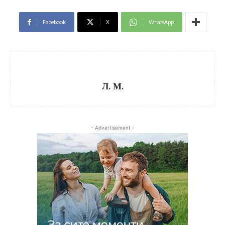
Facebook
X
WhatsApp
Л. М.
- Advertisement -