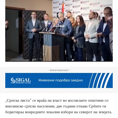
- Advertisement -
„Српска листа“ се враќа на власт во косовските општини со
мнозинско српско население, две години откако Србите ги
бојкотираа вонредните локални избори на северот на земјата.