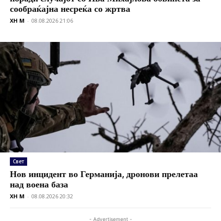
сообраќајна несреќа со жртва
XH M
-
08.08.2026 21:06
Свет
Нов инцидент во Германија, дронови прелетаа
над воена база
XH M
-
08.08.2026 20:32
- Advertisement -