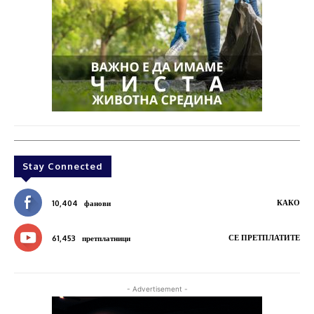
Stay Connected
КАКО
10,404
фанови
СЕ ПРЕТПЛАТИТЕ
61,453
претплатници
- Advertisement -