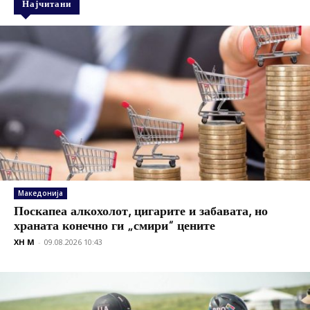
Најчитани
Македонија
Поскапеа алкохолот, цигарите и забавата, но
храната конечно ги „смири“ цените
XH M
-
09.08.2026 10:43