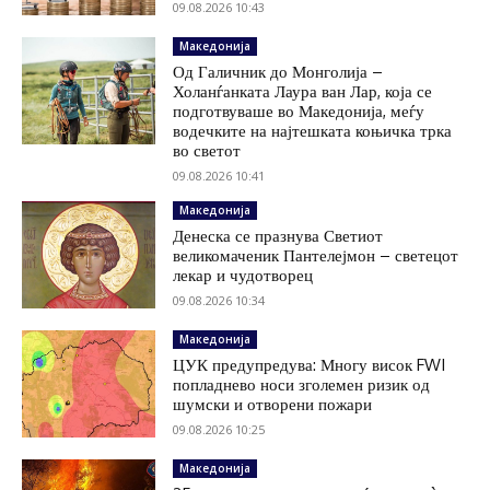
09.08.2026 10:43
Македонија
Од Галичник до Монголија –
Холанѓанката Лаура ван Лар, која се
подготвуваше во Македонија, меѓу
водечките на најтешката коњичка трка
во светот
09.08.2026 10:41
Македонија
Денеска се празнува Светиот
великомаченик Пантелејмон – светецот
лекар и чудотворец
09.08.2026 10:34
Македонија
ЦУК предупредува: Многу висок FWI
попладнево носи зголемен ризик од
шумски и отворени пожари
09.08.2026 10:25
Македонија