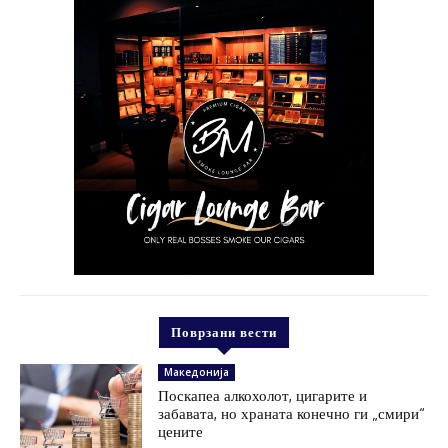
Поврзани вести
Македонија
Поскапеа алкохолот, цигарите и
забавата, но храната конечно ги „смири“
цените