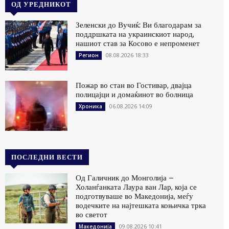
ОД УРЕДНИКОТ
Зеленски до Вучиќ: Ви благодарам за
поддршката на украинскиот народ,
нашиот став за Косово е непроменет
08.08.2026 18:33
Регион
Пожар во стан во Гостивар, двајца
полицајци и домаќинот во болница
06.08.2026 14:09
Хроника
ПОСЛЕДНИ ВЕСТИ
Од Галичник до Монголија –
Холанѓанката Лаура ван Лар, која се
подготвуваше во Македонија, меѓу
водечките на најтешката коњичка трка
во светот
09.08.2026 10:41
Македонија