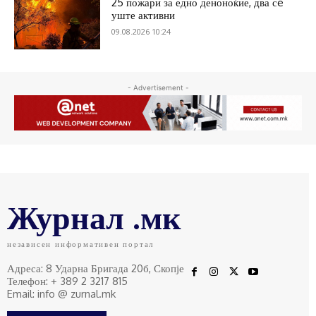
25 пожари за едно деноноќие, два сè
уште активни
09.08.2026 10:24
- Advertisement -
Журнал .мк
независен информативен портал
Адреса: 8 Ударна Бригада 20б, Скопје
Телефон: + 389 2 3217 815
Email: info @ zurnal.mk