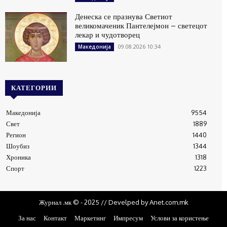
Денеска се празнува Светиот
великомаченик Пантелејмон – светецот
лекар и чудотворец
09.08.2026 10:34
Македонија
КАТЕГОРИИ
Македонија
9554
Свет
1889
Регион
1440
Шоубиз
1344
Хроника
1318
Спорт
1223
Журнал .мк © - 2025 // Develped by Anet.com.mk
За нас
Контакт
Маркетинг
Импресум
Услови за користење