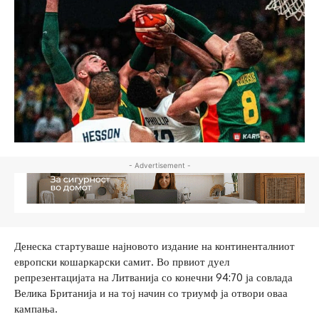
- Advertisement -
Денеска стартуваше најновото издание на континенталниот
европски кошаркарски самит. Во првиот дуел
репрезентацијата на Литванија со конечни 94:70 ја совлада
Велика Британија и на тој начин со триумф ја отвори оваа
кампања.