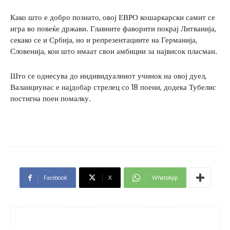
Како што е добро познато, овој ЕВРО кошаркарски самит се
игра во повеќе држави. Главните фаворити покрај Литванија,
секако се и Србија, но и репрезентациите на Германија,
Словенија, кои што имаат свои амбиции за највисок пласман.
Што се однесува до индивидуалниот учинок на овој дуел,
Валанциунас е најдобар стрелец со 18 поени, додека Тубелис
постигна поен помалку.
Facebook
X
WhatsApp