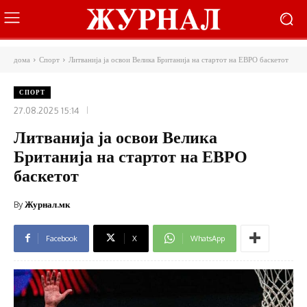
дома
Спорт
Литванија ја освои Велика Британија на стартот на ЕВРО баскетот
СПОРТ
27.08.2025 15:14
Литванија ја освои Велика
Британија на стартот на ЕВРО
баскетот
By
Журнал.мк
Facebook
X
WhatsApp