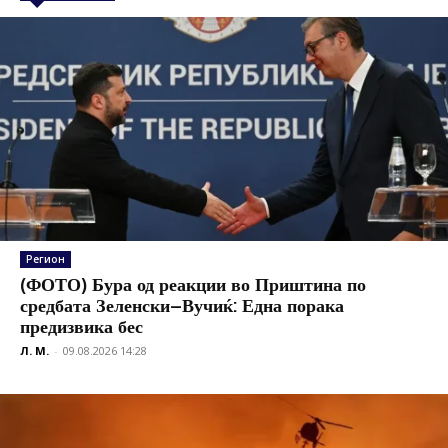
Регион
(ФОТО) Бура од реакции во Приштина по
средбата Зеленски–Вучиќ: Една порака
предизвика бес
Л. М.
-
09.08.2026 14:28