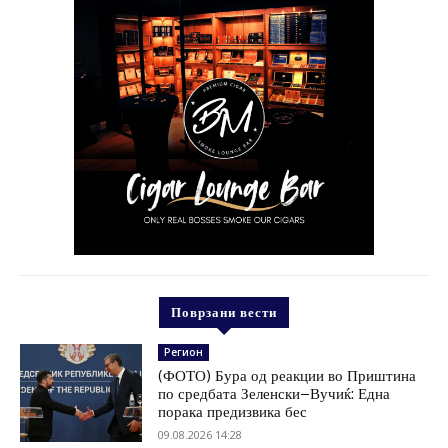
Поврзани вести
Регион
(ФОТО) Бура од реакции во Приштина
по средбата Зеленски–Вучиќ: Една
порака предизвика бес
09.08.2026 14:28