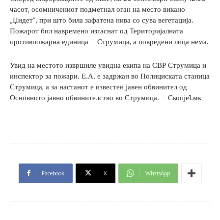
часот, осомничениот подметнал оган на место викано
„Џидет“, при што била зафатена нива со сува вегетација.
Пожарот бил навремено изгаснат од Територијалната
противпожарна единица – Струмица, а повредени лица нема.
Увид на местото извршиле увидна екипа на СВР Струмица и
инспектор за пожари. Е.А. е задржан во Полициската станица
Струмица, а за настанот е известен јавен обвинител од
Основното јавно обвинителство во Струмица. – Скопје1.мк
Facebook
X
WhatsApp