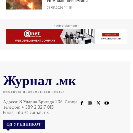
со можни невремиња
09.08.2026 14:18
- Advertisement -
Журнал .мк
независен информативен портал
Адреса: 8 Ударна Бригада 20б, Скопје
Телефон: + 389 2 3217 815
Email: info @ zurnal.mk
ОД УРЕДНИКОТ