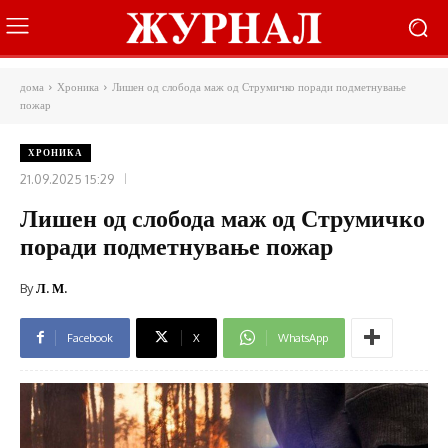
дома
Хроника
Лишен од слобода маж од Струмичко поради подметнување
пожар
ХРОНИКА
21.09.2025 15:29
Лишен од слобода маж од Струмичко
поради подметнување пожар
By
Л. М.
Facebook
X
WhatsApp