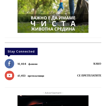
Stay Connected
КАКО
10,404
фанови
СЕ ПРЕТПЛАТИТЕ
61,453
претплатници
- Advertisement -