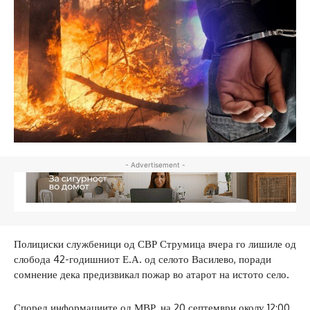
- Advertisement -
Полициски службеници од СВР Струмица вчера го лишиле од
слобода 42-годишниот Е.А. од селото Василево, поради
сомнение дека предизвикал пожар во атарот на истото село.
Според информациите од МВР, на 20 септември околу 12:00