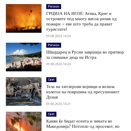
Регион
ГРЦИЈА НА НОЗЕ: Атика, Крит и
островите под многу висок ризик од
пожари – еве што треба да прават
туристите!
09.08.2026 14:26
Регион
Швајцарец и Русин завршија во притвор
за снимање деца на Истра
09.08.2026 14:24
Свет
Тела на хитлерови војници и возила
излегоа на површина од пресушениот
Дунав
09.08.2026 14:21
Свет
Какви ќе бидат есента и зимата во
Македонија? Потопло од просекот, но