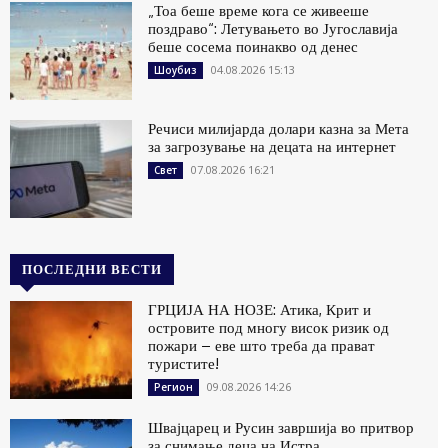
„Тоа беше време кога се живееше
поздраво“: Летувањето во Југославија
беше сосема поинакво од денес
04.08.2026 15:13
Шоубиз
Речиси милијарда долари казна за Мета
за загрозување на децата на интернет
07.08.2026 16:21
Свет
ПОСЛЕДНИ ВЕСТИ
ГРЦИЈА НА НОЗЕ: Атика, Крит и
островите под многу висок ризик од
пожари – еве што треба да прават
туристите!
09.08.2026 14:26
Регион
Швајцарец и Русин завршија во притвор
за снимање деца на Истра