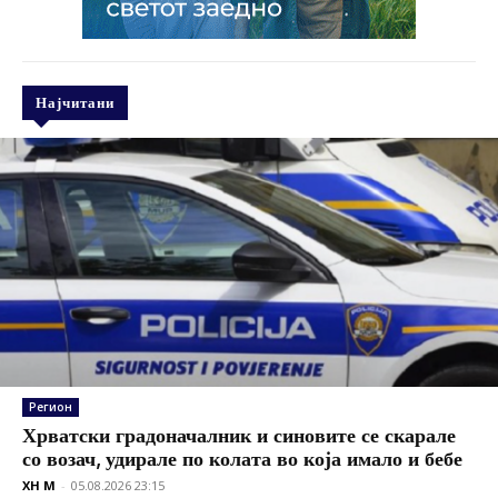
Најчитани
Регион
Хрватски градоначалник и синовите се скарале
со возач, удирале по колата во која имало и бебе
XH M
-
05.08.2026 23:15