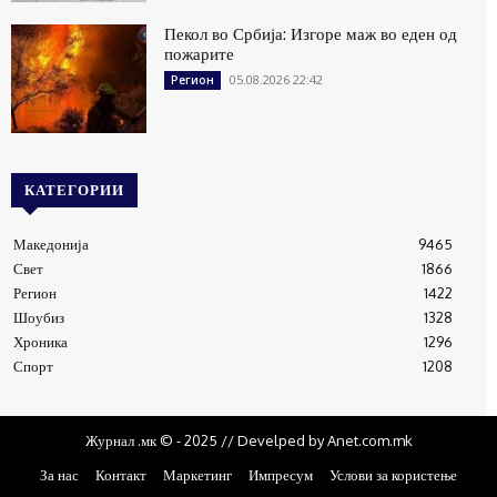
Пекол во Србија: Изгоре маж во еден од
пожарите
05.08.2026 22:42
Регион
КАТЕГОРИИ
Македонија
9465
Свет
1866
Регион
1422
Шоубиз
1328
Хроника
1296
Спорт
1208
Журнал .мк © - 2025 // Develped by Anet.com.mk
За нас
Контакт
Маркетинг
Импресум
Услови за користење