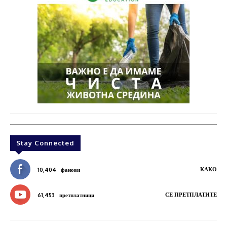
Stay Connected
КАКО
10,404
фанови
СЕ ПРЕТПЛАТИТЕ
61,453
претплатници