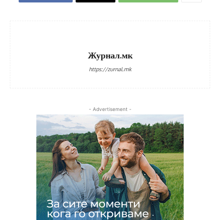
Журнал.мк
https://zurnal.mk
- Advertisement -