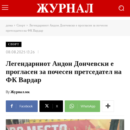
дома
Спорт
Легендарниот Андон Дончевски е прогласен за почесен
претседател на ФК Вардар
СПОРТ
08.08.2025 13:26
Легендарниот Андон Дончевски е
прогласен за почесен претседател на
ФК Вардар
By
Журнал.мк
Facebook
X
WhatsApp