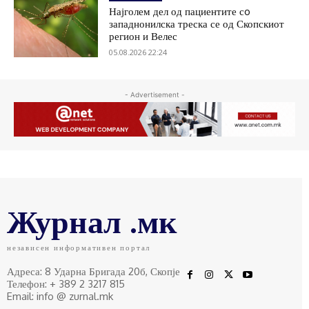
Најголем дел од пациентите сo
западнонилска треска се од Скопскиот
регион и Велес
05.08.2026 22:24
- Advertisement -
Журнал .мк
независен информативен портал
Адреса: 8 Ударна Бригада 20б, Скопје
Телефон: + 389 2 3217 815
Email: info @ zurnal.mk