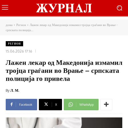
дома
Регион
Лажен лекар од Македонија измамил тројца граѓани во Врање -
српската полиција...
РЕГИОН
15.06.2026 17:16
Лажен лекар од Македонија измамил
тројца граѓани во Врање – српската
полиција го привела
By
Л. М.
Facebook
X
WhatsApp