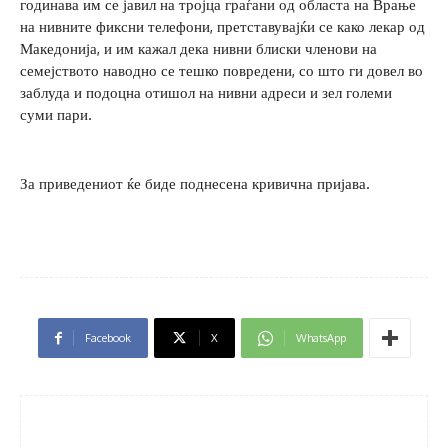
годинава им се јавил на тројца граѓани од областа на Врање
на нивните фиксни телефони, претставувајќи се како лекар од
Македонија, и им кажал дека нивни блиски членови на
семејството наводно се тешко повредени, со што ги довел во
заблуда и подоцна отишол на нивни адреси и зел големи
суми пари.
За приведениот ќе биде поднесена кривична пријава.
Facebook
X
WhatsApp