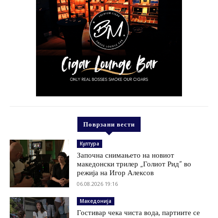
Поврзани вести
Култура
Започна снимањето на новиот
македонски трилер „Голиот Рид“ во
режија на Игор Алексов
06.08.2026 19:16
Македонија
Гостивар чека чиста вода, партиите се