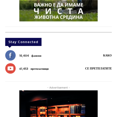
Stay Connected
КАКО
10,404
фанови
СЕ ПРЕТПЛАТИТЕ
61,453
претплатници
- Advertisement -