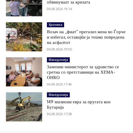
обвинуваат за кризата
06.08.2026 19:14
Хроника
Возач на „фиат“ прегазил жена во Ѓорче
и избегал, оставајќи ја тешко повредена
на асфалтот
06.08.2026 19:05
Македонија
Заменик-министерот за здравство се
сретна со претставници на ХЕМА-
ОНКО
06.08.2026 17:40
Македонија
149 милиони евра за пругата кон
Бугарија
06.08.2026 17:38