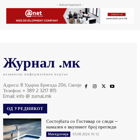
- Advertisement -
Журнал .мк
независен информативен портал
Адреса: 8 Ударна Бригада 20б, Скопје
Телефон: + 389 2 3217 815
Email: info @ zurnal.mk
ОД УРЕДНИКОТ
Состојбата со Гостивар се следи –
намален е вкупниот број прегледи
05.08.2026 10:12
Македонија