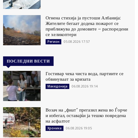
Огнена стихија ја пустоши Албанија:
Жителите бегаат додека пожарот се
приближува до домовите – распоредени
се хеликоптери
05.08.2026 17:57
Регион
ПОСЛЕДНИ ВЕСТИ
Гостивар чека чиста вода, партиите се
обвинуваат за кризата
06.08.2026 19:14
Македонија
Возач на „фиат“ прегазил жена во Ѓорче
и избегал, оставајќи ја тешко повредена
на асфалтот
06.08.2026 19:05
Хроника