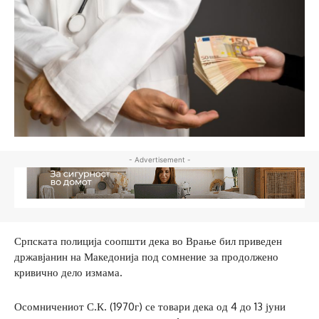
- Advertisement -
Српската полиција соопшти дека во Врање бил приведен
државјанин на Македонија под сомнение за продолжено
кривично дело измама.
Осомничениот С.К. (1970г) се товари дека од 4 до 13 јуни