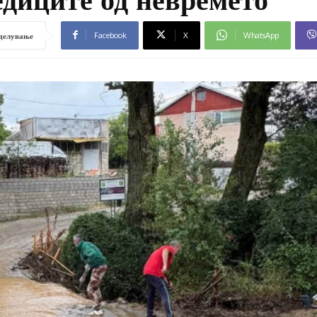
Facebook
X
WhatsApp
делување