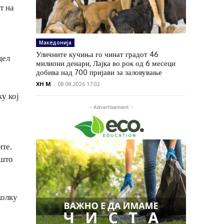
т на
Македонија
Уличните кучиња го чинат градот 46
цел
милиони денари, Лајка во рок од 6 месеци
добива над 700 пријави за заловување
XH M
-
08.08.2026 17:02
у кој
- Advertisement -
ите.
 што
колку