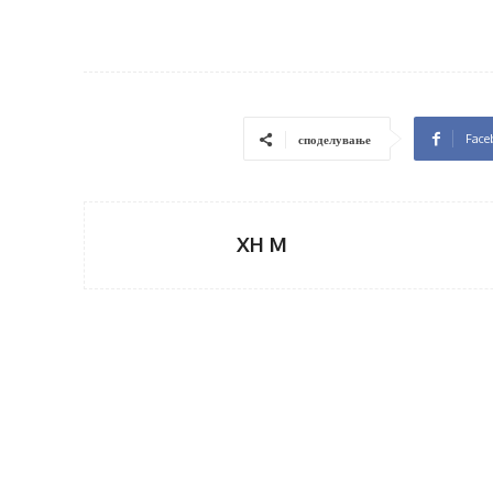
Face
споделување
XH M