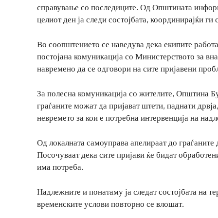
справување со последиците. Од Општината информ
целиот ден ја следи состојбата, координирајќи ги 
Во соопштението се наведува дека екипите работа
постојана комуникација со Министерството за вна
навремено да се одговори на сите пријавени проб
За полесна комуникација со жителите, Општина Бу
граѓаните можат да пријават штети, паднати дрвј
невремето за кои е потребна интервенција на над
Од локалната самоуправа апелираат до граѓаните д
Посочуваат дека сите пријави ќе бидат обработен
има потреба.
Надлежните и понатаму ја следат состојбата на т
временските услови повторно се влошат.