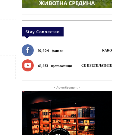
Stay Connected
КАКО
10,404
фанови
СЕ ПРЕТПЛАТИТЕ
61,453
претплатници
- Advertisement -