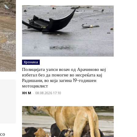
Хроника
Полицијата уапси возач од Арачиново кој
избегал без да помогне во несреќата кај
Радишани, во која загина 19-годишен
мотоциклист
XH M
-
08.08.2026 17:10
 со