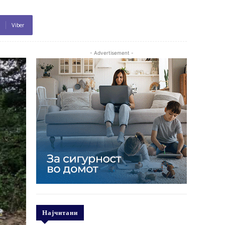
Viber
- Advertisement -
Најчитани