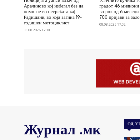
Полицијата уапси возач од
Уличните кучиња г
Арачиново кој избегал без да
градот 46 милиони 
помогне во несреќата кај
во рок од 6 месеци
Радишани, во која загина 19-
700 пријави за зал
годишен мотоциклист
08.08.2026 17:02
08.08.2026 17:10
Журнал .мк
ОД У