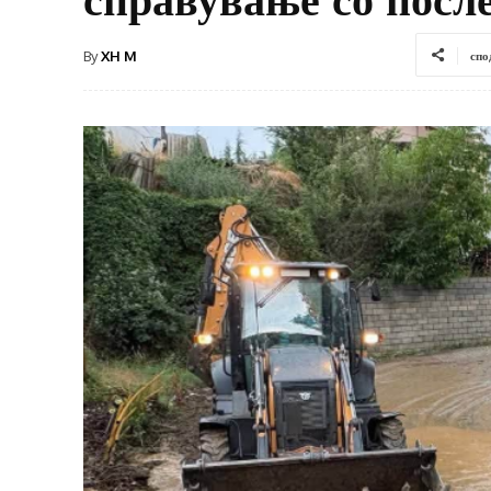
By
XH M
спо