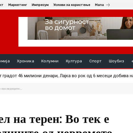
кт
Маркетинг
Импресум
Услови за користење
Мапа
омија
Хроника
Колумни
Култура
Спорт
Шоубиз
радот 46 милиони денари, Лајка во рок од 6 месеци добива над 
ал во Тетово: Употребен нож, има повредени, неколку уапсени
 последиците...
л на терен: Во тек е
едиците од невремето