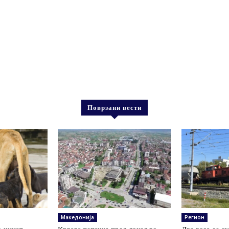
Поврзани вести
Македонија
Регион