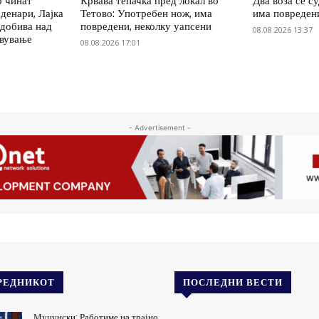
о чинат
Крвава тепачка пред локал во
Два воза се с
денари, Лајка
Тетово: Употребен нож, има
има повреден
 добива над
повредени, неколку уапсени
08.08.2026 13:37
овување
08.08.2026 17:01
- Advertisement -
РЕДНИКОТ
ПОСЛЕДНИ ВЕСТИ
Муцунски: Работиме на трајно