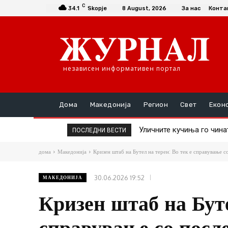
C
34.1
Skopje
8 August, 2026
За нас
Конта
независен информативен портал
Дома
Македонија
Регион
Свет
Екон
Уличните кучиња го чинат г
Крвава тепачка пред лок
ПОСЛЕДНИ ВЕСТИ
заловување
дома
Македонија
Кризен штаб на Бутел на терен: Во тек е справување со
30.06.2026 19:52
МАКЕДОНИЈА
Кризен штаб на Буте
справување со посл