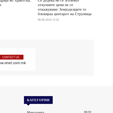
удрија во Хрватска,
Се додека не се зголемат
и
откупните цени не се
откажуваме: Земјоделците го
блокираа центарот на Струмица
08.08.2026 13:32
КАТЕГОРИИ
Македонија
9537