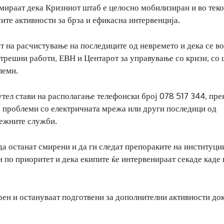
ираат дека Кризниот штаб е целосно мобилизиран и во теко
сите активности за брза и ефикасна интервенција.
т на расчистување на последиците од невремето и дека се во
трешни работи, ЕВН и Центарот за управување со кризи, со 
леми.
тел стави на располагање телефонски број 078 517 344, прек
а, проблеми со електричната мрежа или други последици од
лежните служби.
а останат смирени и да ги следат препораките на институци
и по приоритет и дека екипите ќе интервенираат секаде каде
ерен и остануваат подготвени за дополнителни активности до