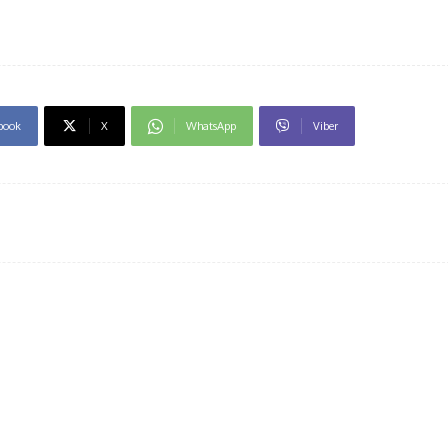
book
X
WhatsApp
Viber