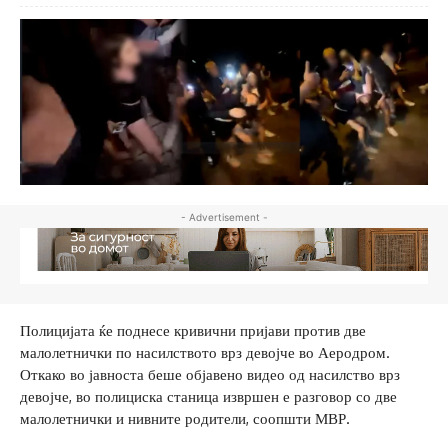
- Advertisement -
Полицијата ќе поднесе кривични пријави против две
малолетнички по насилството врз девојче во Аеродром.
Откако во јавноста беше објавено видео од насилство врз
девојче, во полициска станица извршен е разговор со две
малолетнички и нивните родители, соопшти МВР.