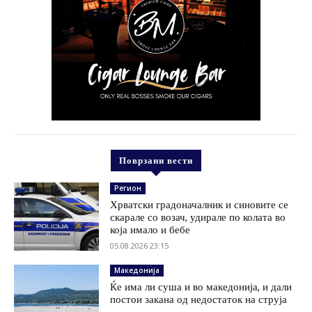
Поврзани вести
Регион
Хрватски градоначалник и синовите се
скарале со возач, удирале по колата во
која имало и бебе
05.08.2026 23:15
Македонија
Ќе има ли суша и во македонија, и дали
постои закана од недостаток на струја