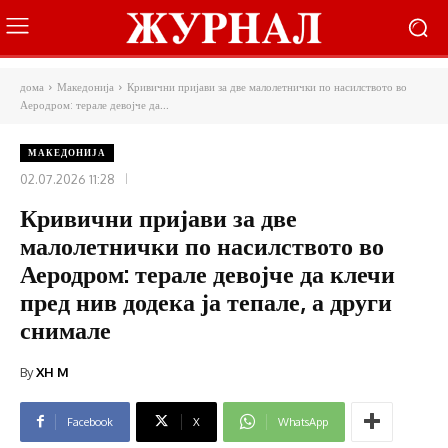
дома
Македонија
Кривични пријави за две малолетнички по насилството во
Аеродром: терале девојче да...
МАКЕДОНИЈА
02.07.2026 11:28
Кривични пријави за две
малолетнички по насилството во
Аеродром: терале девојче да клечи
пред нив додека ја тепале, а други
снимале
By
XH M
Facebook
X
WhatsApp