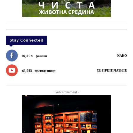
Stay Connected
КАКО
10,404
фанови
СЕ ПРЕТПЛАТИТЕ
61,453
претплатници
- Advertisement -