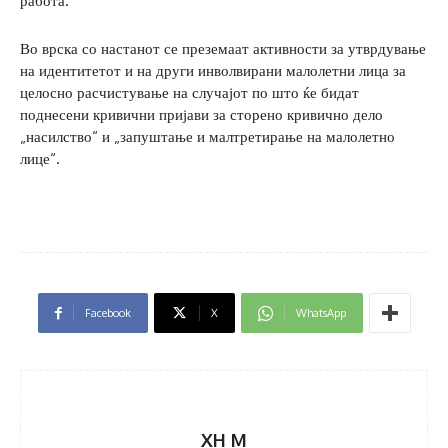
работа.
Во врска со настанот се преземаат активности за утврдување
на идентитетот и на други инволвирани малолетни лица за
целосно расчистување на случајот по што ќе бидат
поднесени кривични пријави за сторено кривично дело
„насилство“ и „запуштање и малтретирање на малолетно
лице“.
Facebook
X
WhatsApp
XH M