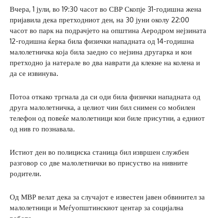
Вчера, 1 јули, во 19:30 часот во СВР Скопје 31-годишна жена
пријавила дека претходниот ден, на 30 јуни околу 22:00
часот во парк на подрачјето на општина Аеродром нејзината
12-годишна ќерка била физички нападната од 14-годишна
малолетничка која била заедно со нејзина другарка и кои
претходно ја натерале во два наврати да клекне на колена и
да се извинува.
Потоа откако тргнала да си оди била физички нападната од
друга малолетничка, а целиот чин бил снимен со мобилен
телефон од повеќе малолетници кои биле присутни, а едниот
од нив го познавала.
Истиот ден во полициска станица бил извршен службен
разговор со две малолетнички во присуство на нивните
родители.
Од МВР велат дека за случајот е известен јавен обвинител за
малолетници и Меѓуопштинскиот центар за социјална