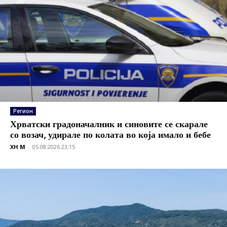
Регион
Хрватски градоначалник и синовите се скарале
со возач, удирале по колата во која имало и бебе
XH M
-
05.08.2026 23:15