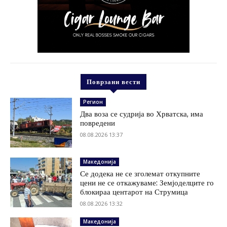
Поврзани вести
Регион
Два воза се судрија во Хрватска, има
повредени
08.08.2026 13:37
Македонија
Се додека не се зголемат откупните
цени не се откажуваме: Земјоделците го
блокираа центарот на Струмица
08.08.2026 13:32
Македонија