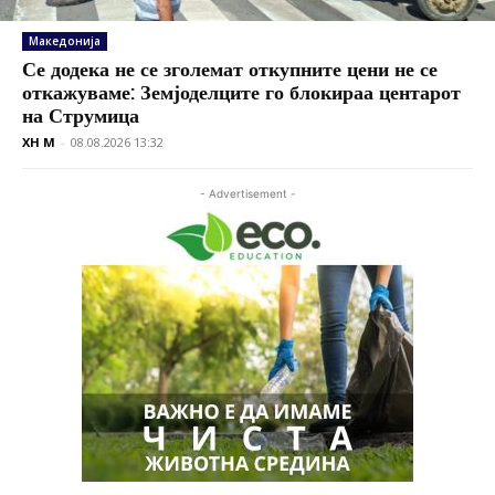
Македонија
Се додека не се зголемат откупните цени не се
откажуваме: Земјоделците го блокираа центарот
на Струмица
XH M
-
08.08.2026 13:32
- Advertisement -