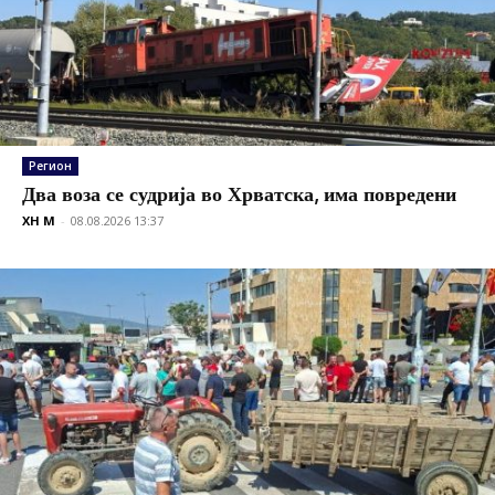
Регион
Два воза се судрија во Хрватска, има повредени
XH M
-
08.08.2026 13:37