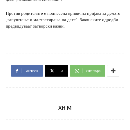
Против родителите е поднесена кривична пријава за делото
„запуштање и малтретирање на дете“. Законските одредби
предвидуваат затворски казни.
Facebook
X
WhatsApp
XH M