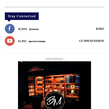
Stay Connected
КАКО
10,404
фанови
СЕ ПРЕТПЛАТИТЕ
61,453
претплатници
- Advertisement -