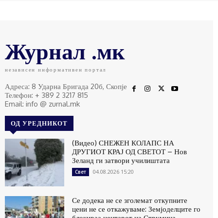
Журнал .мк
независен информативен портал
Адреса: 8 Ударна Бригада 20б, Скопје
Телефон: + 389 2 3217 815
Email: info @ zurnal.mk
ОД УРЕДНИКОТ
(Видео) СНЕЖЕН КОЛАПС НА
ДРУГИОТ КРАЈ ОД СВЕТОТ – Нов
Зеланд ги затвори училиштата
04.08.2026 15:20
Свет
Се додека не се зголемат откупните
цени не се откажуваме: Земјоделците го
блокираа центарот на Струмица