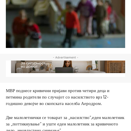
- Advertisement -
МВР поднесе кривични пријави против четири деца и
петмина родители по случајот со насилството врз 12-
годишно девојче во скопската населба Аеродром.
Две малолетнички се товарат за „насилство“,еден малолетник
за „поттикнување“ и уште еден малолетник за кривичното
дело „неовластено снимање“.