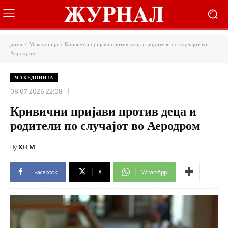
дома
Македонија
Кривични пријави против деца и родители по случајот во
Аеродром
МАКЕДОНИЈА
08.07.2026 22:08
Кривични пријави против деца и
родители по случајот во Аеродром
By
XH M
Facebook
X
WhatsApp