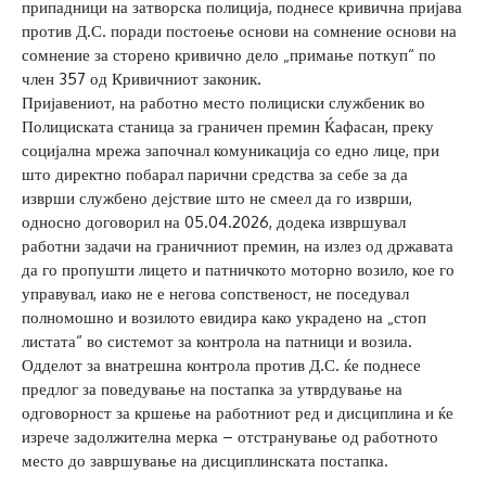
припадници на затворска полиција, поднесе кривична пријава
против Д.С. поради постоење основи на сомнение основи на
сомнение за сторено кривично дело „примање поткуп“ по
член 357 од Кривичниот законик.
Пријавениот, на работно место полициски службеник во
Полициската станица за граничен премин Ќафасан, преку
социјална мрежа започнал комуникација со едно лице, при
што директно побарал парични средства за себе за да
изврши службено дејствие што не смеел да го изврши,
односно договорил на 05.04.2026, додека извршувал
работни задачи на граничниот премин, на излез од државата
да го пропушти лицето и патничкото моторно возило, кое го
управувал, иако не е негова сопственост, не поседувал
полномошно и возилото евидира како украдено на „стоп
листата“ во системот за контрола на патници и возила.
Одделот за внатрешна контрола против Д.С. ќе поднесе
предлог за поведување на постапка за утврдување на
одговорност за кршење на работниот ред и дисциплина и ќе
изрече задолжителна мерка – отстранување од работното
место до завршување на дисциплинската постапка.