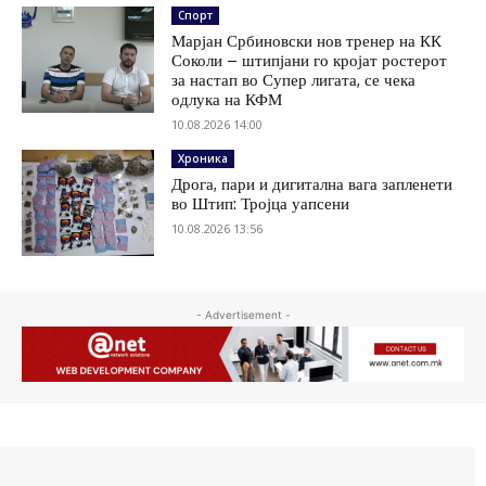
Спорт
Марјан Србиновски нов тренер на КК
Соколи – штипјани го кројат ростерот
за настап во Супер лигата, се чека
одлука на КФМ
10.08.2026 14:00
Хроника
Дрога, пари и дигитална вага запленети
во Штип: Тројца уапсени
10.08.2026 13:56
- Advertisement -