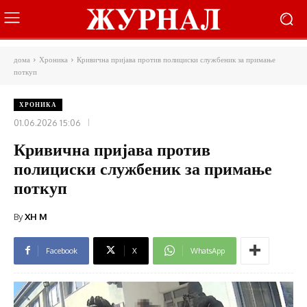
дома
Хроника
Кривична пријава против полициски службеник за примање
поткуп
ХРОНИКА
01.06.2026 15:06
Кривична пријава против
полициски службеник за примање
поткуп
By
XH M
Facebook
X
WhatsApp