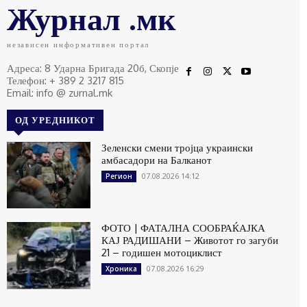
Журнал .мк
независен информативен портал
Адреса: 8 Ударна Бригада 20б, Скопје
Телефон: + 389 2 3217 815
Email: info @ zurnal.mk
ОД УРЕДНИКОТ
Зеленски смени тројца украински
амбасадори на Балканот
07.08.2026 14:12
Регион
ФОТО | ФАТАЛНА СООБРАЌАЈКА
КАЈ РАДИШАНИ – Животот го загуби
21 – годишен мотоциклист
07.08.2026 16:29
Хроника