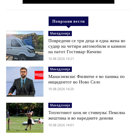
Поврзани вести
Македонија
Повредени се три деца и една жена во
судир на четири автомобили и камион
на патот Гостивар-Кичево
10.08.2026 14:21
Македонија
Манасиевски: Филипче е во паника по
инцидентот во Ново Село
10.08.2026 14:20
Македонија
Топлотниот шок не стивнува: Пеколна
жештина и во наредните денови
10.08.2026 14:01