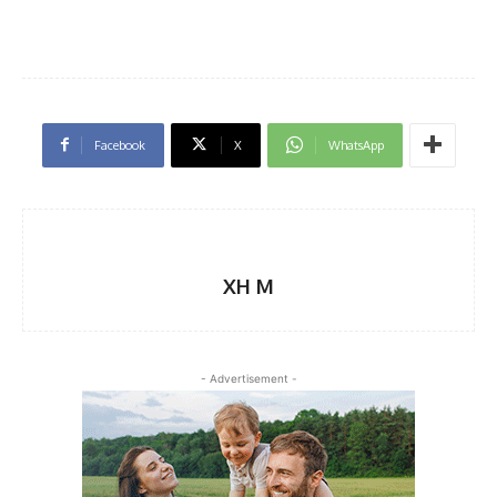
Facebook
X
WhatsApp
XH M
- Advertisement -