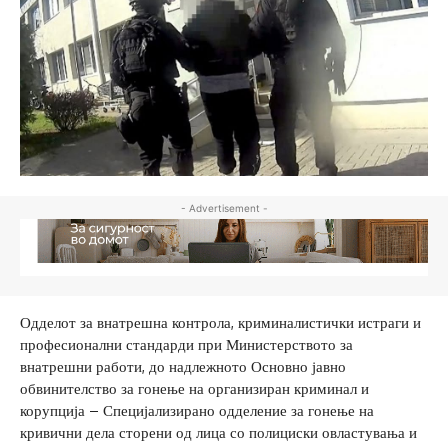
- Advertisement -
Одделот за внатрешна контрола, криминалистички истраги и
професионални стандарди при Министерството за
внатрешни работи, до надлежното Основно јавно
обвинителство за гонење на организиран криминал и
корупција – Специјализирано одделение за гонење на
кривични дела сторени од лица со полициски овластувања и