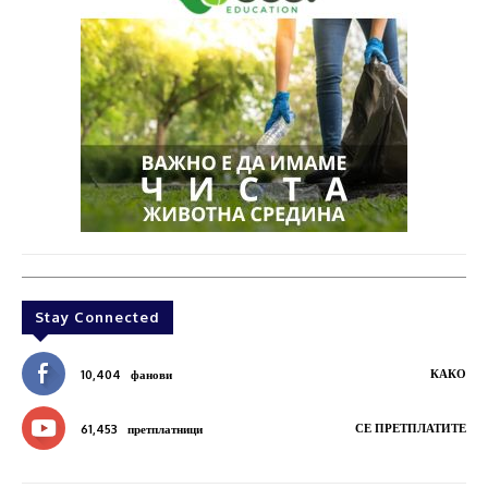
Stay Connected
КАКО
10,404
фанови
СЕ ПРЕТПЛАТИТЕ
61,453
претплатници