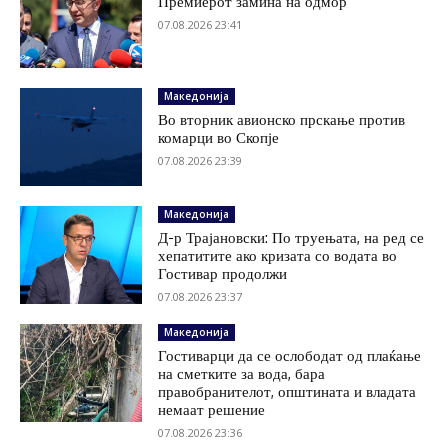
Премиерот замина на одмор
07.08.2026 23:41
Македонија
Во вторник авионско прскање против
комарци во Скопје
07.08.2026 23:39
Македонија
Д-р Трајановски: По труењата, на ред се
хепатитите ако кризата со водата во
Гостивар продолжи
07.08.2026 23:37
Македонија
Гостиварци да се ослободат од плаќање
на сметките за вода, бара
правобранителот, општината и владата
немаат решение
07.08.2026 23:36