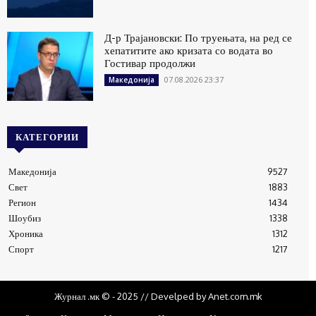
Д-р Трајановски: По труењата, на ред се
хепатитите ако кризата со водата во
Гостивар продолжи
07.08.2026 23:37
Македонија
КАТЕГОРИИ
Македонија
9527
Свет
1883
Регион
1434
Шоубиз
1338
Хроника
1312
Спорт
1217
Журнал .мк © - 2025 // Develped by Anet.com.mk