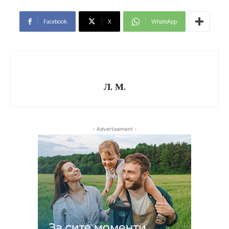
Facebook
X
WhatsApp
Л. М.
- Advertisement -