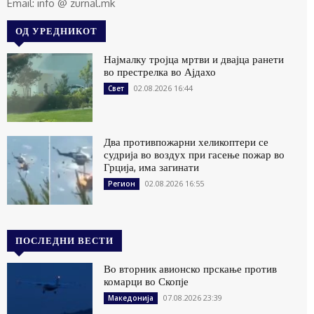
Email: info @ zurnal.mk
ОД УРЕДНИКОТ
Најмалку тројца мртви и двајца ранети
во престрелка во Ајдахо
02.08.2026 16:44
Свет
Два противпожарни хеликоптери се
судрија во воздух при гасење пожар во
Грција, има загинати
02.08.2026 16:55
Регион
ПОСЛЕДНИ ВЕСТИ
Во вторник авионско прскање против
комарци во Скопје
07.08.2026 23:39
Македонија