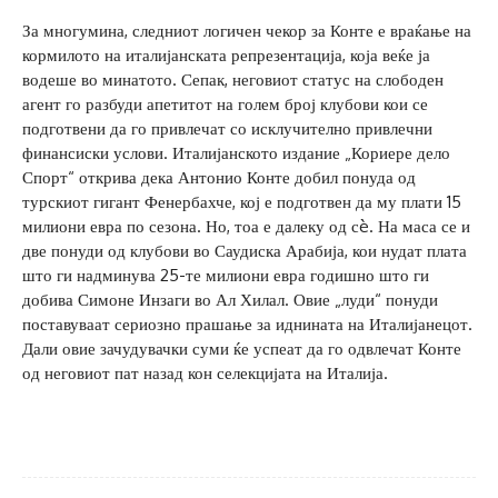
За многумина, следниот логичен чекор за Конте е враќање на
кормилото на италијанската репрезентација, која веќе ја
водеше во минатото. Сепак, неговиот статус на слободен
агент го разбуди апетитот на голем број клубови кои се
подготвени да го привлечат со исклучително привлечни
финансиски услови. Италијанското издание „Кориере дело
Спорт“ открива дека Антонио Конте добил понуда од
турскиот гигант Фенербахче, кој е подготвен да му плати 15
милиони евра по сезона. Но, тоа е далеку од сè. На маса се и
две понуди од клубови во Саудиска Арабија, кои нудат плата
што ги надминува 25-те милиони евра годишно што ги
добива Симоне Инзаги во Ал Хилал. Овие „луди“ понуди
поставуваат сериозно прашање за иднината на Италијанецот.
Дали овие зачудувачки суми ќе успеат да го одвлечат Конте
од неговиот пат назад кон селекцијата на Италија.