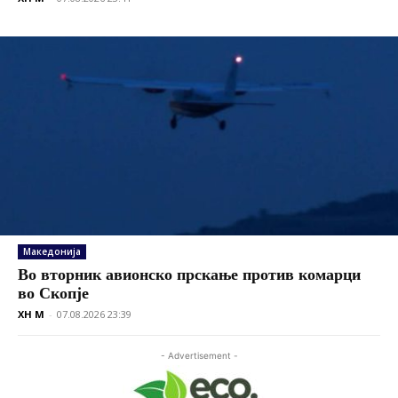
Македонија
Во вторник авионско прскање против комарци
во Скопје
XH M
-
07.08.2026 23:39
- Advertisement -