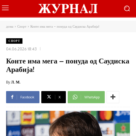
дома
Спорт
Конте има мега – понуда од Саудиска Арабија!
СПОРТ
04.06.2026 18:43
Конте има мега – понуда од Саудиска
Арабија!
By
Л. М.
Facebook
X
WhatsApp