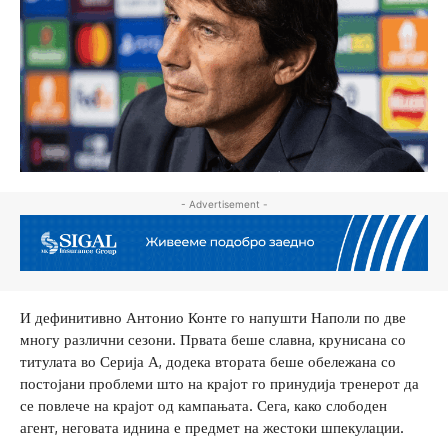
- Advertisement -
И дефинитивно Антонио Конте го напушти Наполи по две
многу различни сезони. Првата беше славна, крунисана со
титулата во Серија А, додека втората беше обележана со
постојани проблеми што на крајот го принудија тренерот да
се повлече на крајот од кампањата. Сега, како слободен
агент, неговата иднина е предмет на жестоки шпекулации.