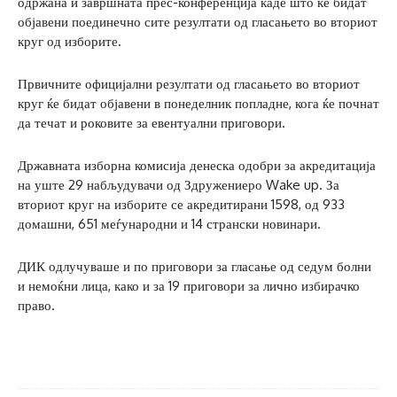
одржана и завршната прес-конференција каде што ќе бидат
објавени поединечно сите резултати од гласањето во вториот
круг од изборите.
Првичните официјални резултати од гласањето во вториот
круг ќе бидат објавени в понеделник попладне, кога ќе почнат
да течат и роковите за евентуални приговори.
Државната изборна комисија денеска одобри за акредитација
на уште 29 набљудувачи од Здружениеро Wake up. За
вториот круг на изборите се акредитирани 1598, од 933
домашни, 651 меѓународни и 14 странски новинари.
ДИК одлучуваше и по приговори за гласање од седум болни
и немоќни лица, како и за 19 приговори за лично избирачко
право.