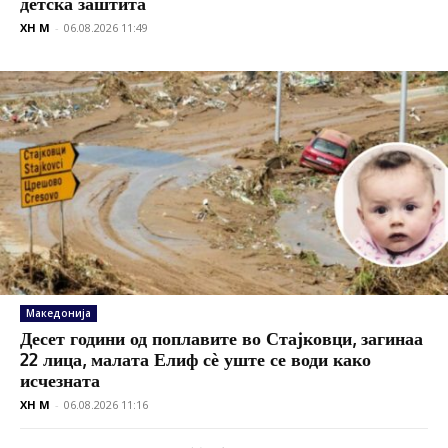
детска заштита
XH M
-
06.08.2026 11:49
Македонија
Десет години од поплавите во Стајковци, загинаа
22 лица, малата Елиф сѐ уште се води како
исчезната
XH M
-
06.08.2026 11:16