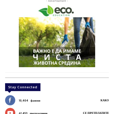
- Advertisement -
Stay Connected
КАКО
10,404
фанови
СЕ ПРЕТПЛАТИТЕ
61,453
претплатници