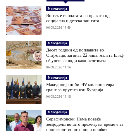
Македонија
Во тек е исплатата на правата од
социјална и детска заштита
06.08.2026 11:49
Македонија
Десет години од поплавите во
Стајковци, загинаа 22 лица, малата Елиф
сѐ уште се води како исчезната
06.08.2026 11:16
Македонија
Македонија доби 149 милиони евра
грант за пругата кон Бугарија
06.08.2026 11:15
Македонија
Серафимовски: Нема повеќе
земјоделство што преживува, време е за
производство што носи профит