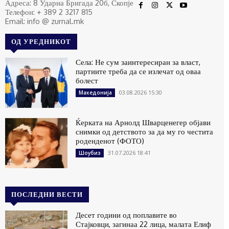
Адреса: 8 Ударна Бригада 20б, Скопје
Телефон: + 389 2 3217 815
Email: info @ zurnal.mk
ОД УРЕДНИКОТ
Села: Не сум заинтересиран за власт,
партиите треба да се излечат од оваа
болест
03.08.2026 15:30
Македонија
Ќерката на Арнолд Шварценегер објави
снимки од детството за да му го честита
роденденот (ФОТО)
31.07.2026 18:41
Шоубиз
ПОСЛЕДНИ ВЕСТИ
Десет години од поплавите во
Стајковци, загинаа 22 лица, малата Елиф