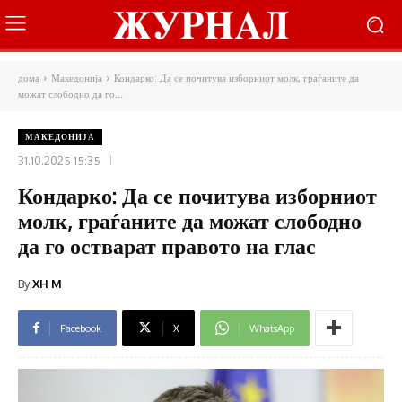
дома
Македонија
Кондарко: Да се почитува изборниот молк, граѓаните да
можат слободно да го...
МАКЕДОНИЈА
31.10.2025 15:35
Кондарко: Да се почитува изборниот
молк, граѓаните да можат слободно
да го остварат правото на глас
By
XH M
Facebook
X
WhatsApp