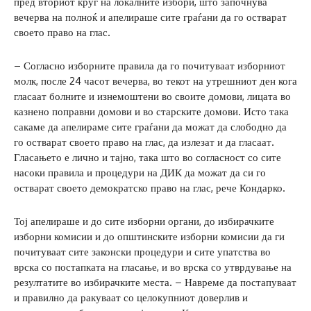
пред вториот круг на локалните избори, што започнува
вечерва на полноќ и апелираше сите граѓани да го остварат
своето право на глас.
– Согласно изборните правила да го почитуваат изборниот
молк, после 24 часот вечерва, во текот на утрешниот ден кога
гласаат болните и изнемоштени во своите домови, лицата во
казнено поправни домови и во старските домови. Исто така
сакаме да апелираме сите граѓани да можат да слободно да
го остварат своето право на глас, да излезат и да гласаат.
Гласањето е лично и тајно, така што во согласност со сите
насоки правила и процедури на ДИК да можат да си го
остварат своето демократско право на глас, рече Кондарко.
Тој апелираше и до сите изборни органи, до избирачките
изборни комисии и до општинските изборни комисии да ги
почитуваат сите законски процедури и сите упатства во
врска со постапката на гласање, и во врска со утврдување на
резултатите во избирачките места. – Навреме да постапуваат
и правилно да ракуваат со целокупниот доверлив и