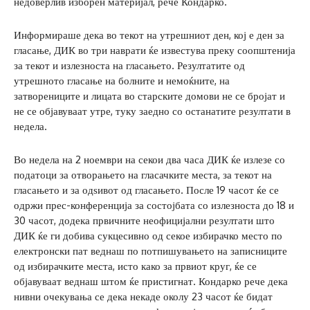
недоверлив изборен материјал, рече Кондарко.
Информираше дека во текот на утрешниот ден, кој е ден за
гласање, ДИК во три наврати ќе известува преку соопштенија
за текот и излезноста на гласањето. Резултатите од
утрешното гласање на болните и немоќните, на
затворениците и лицата во старските домови не се бројат и
не се објавуваат утре, туку заедно со останатите резултати в
недела.
Во недела на 2 ноември на секои два часа ДИК ќе излезе со
податоци за отворањето на гласачките места, за текот на
гласањето и за одѕивот од гласањето. После 19 часот ќе се
одржи прес-конференција за состојбата со излезноста до 18 и
30 часот, додека првичните неофицијални резултати што
ДИК ќе ги добива сукцесивно од секое избирачко место по
електронски пат веднаш по потпишувањето на записниците
од избирачките места, исто како за првиот круг, ќе се
објавуваат веднаш штом ќе пристигнат. Кондарко рече дека
нивни очекувања се дека некаде околу 23 часот ќе бидат