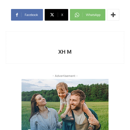
Facebook
X
WhatsApp
XH M
- Advertisement -