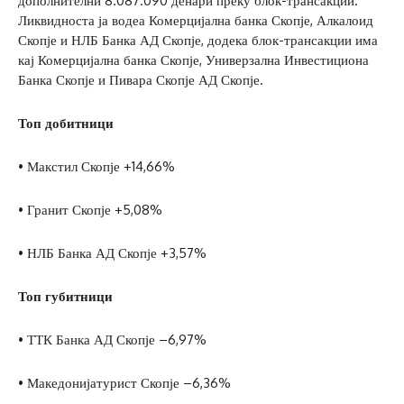
дополнителни 8.087.090 денари преку блок-трансакции.
Ликвидноста ја водеа Комерцијална банка Скопје, Алкалоид
Скопје и НЛБ Банка АД Скопје, додека блок-трансакции има
кај Комерцијална банка Скопје, Универзална Инвестициона
Банка Скопје и Пивара Скопје АД Скопје.
Топ добитници
• Макстил Скопје +14,66%
• Гранит Скопје +5,08%
• НЛБ Банка АД Скопје +3,57%
Топ губитници
• ТТК Банка АД Скопје –6,97%
• Македонијатурист Скопје –6,36%