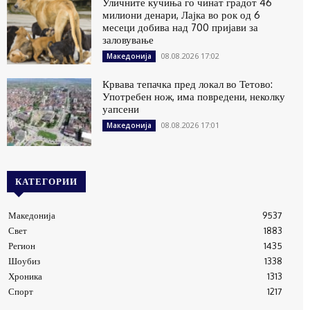
Уличните кучиња го чинат градот 46
милиони денари, Лајка во рок од 6
месеци добива над 700 пријави за
заловување
08.08.2026 17:02
Македонија
Крвава тепачка пред локал во Тетово:
Употребен нож, има повредени, неколку
уапсени
08.08.2026 17:01
Македонија
КАТЕГОРИИ
Македонија
9537
Свет
1883
Регион
1435
Шоубиз
1338
Хроника
1313
Спорт
1217