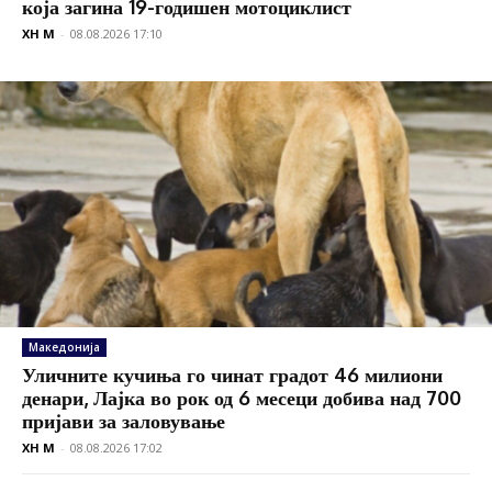
која загина 19-годишен мотоциклист
XH M
-
08.08.2026 17:10
Македонија
Уличните кучиња го чинат градот 46 милиони
денари, Лајка во рок од 6 месеци добива над 700
пријави за заловување
XH M
-
08.08.2026 17:02