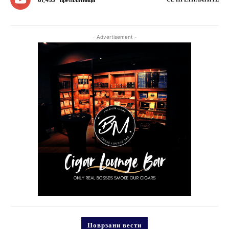
61,453
претплатници
- Advertisement -
Поврзани вести