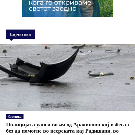
Најчитани
Хроника
Полицијата уапси возач од Арачиново кој избегал
без да помогне во несреќата кај Радишани, во