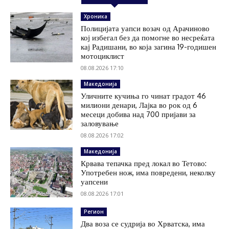
Хроника
Полицијата уапси возач од Арачиново
кој избегал без да помогне во несреќата
кај Радишани, во која загина 19-годишен
мотоциклист
08.08.2026 17:10
Македонија
Уличните кучиња го чинат градот 46
милиони денари, Лајка во рок од 6
месеци добива над 700 пријави за
заловување
08.08.2026 17:02
Македонија
Крвава тепачка пред локал во Тетово:
Употребен нож, има повредени, неколку
уапсени
08.08.2026 17:01
Регион
Два воза се судрија во Хрватска, има