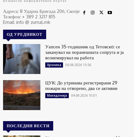
независен информативен портал
Адреса: 8 Ударна Бригада 20б, Скопје
Телефон: + 389 2 3217 815
Email: info @ zurnal.mk
ОД УРЕДНИКОТ
Уапсен 35-годишник од Тетовскo: се
заканувал на поранешната сопруга и ја
вознемирувал на работа
06.08.2026 15:56
Хроника
ЦУК: До утринава регистрирани 29
пожари на отворено, два се активни
04.08.2026 10:01
Македонија
ПОСЛЕДНИ ВЕСТИ