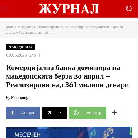
дома
Македонија
Комерцијална банка доминира на македонската берза во
април – Реализирани над 361...
МАКЕДОНИЈА
08.05.2026 12:16
Комерцијална банка доминира на
македонската берза во април –
Реализирани над 361 милион денари
By
Редакција
Facebook
X
WhatsApp