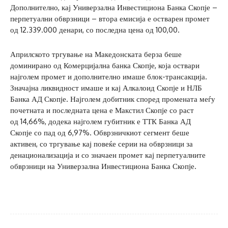
Дополнително, кај Универзална Инвестициона Банка Скопје –
перпетуални обврзници – втора емисија е остварен промет
од 12.339.000 денари, со последна цена од 100,00.
Априлското тргување на Македонската берза беше
доминирано од Комерцијална банка Скопје, која оствари
најголем промет и дополнително имаше блок-трансакција.
Значајна ликвидност имаше и кај Алкалоид Скопје и НЛБ
Банка АД Скопје. Најголем добитник според промената меѓу
почетната и последната цена е Макстил Скопје со раст
од 14,66%, додека најголем губитник е ТТК Банка АД
Скопје со пад од 6,97%. Обврзничкиот сегмент беше
активен, со тргување кај повеќе серии на обврзници за
денационализација и со значаен промет кај перпетуалните
обврзници на Универзална Инвестициона Банка Скопје.