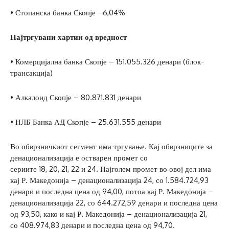
• Стопанска банка Скопје –6,04%
Најтргувани хартии од вредност
• Комерцијална банка Скопје – 151.055.326 денари (блок-
трансакција)
• Алкалоид Скопје – 80.871.831 денари
• НЛБ Банка АД Скопје – 25.631.555 денари
Во обврзничкиот сегмент има тргување. Кај обврзниците за
денационализација е остварен промет со
сериите 18, 20, 21, 22 и 24. Најголем промет во овој дел има
кај Р. Македонија – денационализација 24, со 1.584.724,93
денари и последна цена од 94,00, потоа кај Р. Македонија –
денационализација 22, со 644.272,59 денари и последна цена
од 93,50, како и кај Р. Македонија – денационализација 21,
со 408.974,83 денари и последна цена од 94,70.