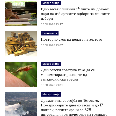
Македонија
Единаесет општини сè уште им должат
пари на избирачките одбори за ланските
избори
06.08.2026 23:17
Економија
Повторно скок на цената на златото
06.08.2026 23:07
Македонија
Даниловски советува како да се
минимизираат ризиците од
западнонилска треска
06.08.2026 23:03
Македонија
Драматична состојба во Тетовско:
Пожарникарите дневно гасат и до 17
пожари, регистрирани се 628
интервенции од почетокот на годината