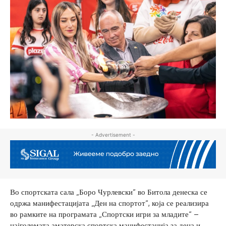
- Advertisement -
Во спортската сала „Боро Чурлевски“ во Битола денеска се
одржа манифестацијата „Ден на спортот“, која се реализира
во рамките на програмата „Спортски игри за младите“ –
најголемата аматерска спортска манифестација за деца и