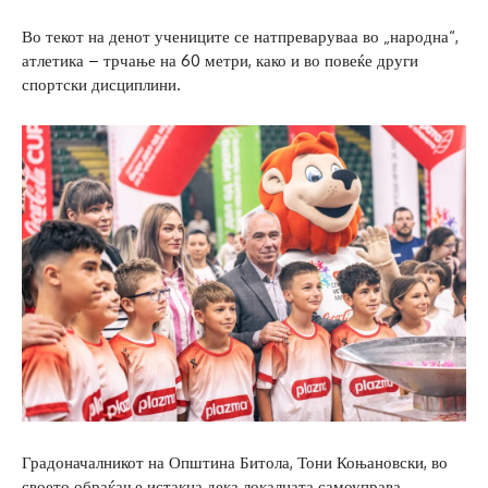
Во текот на денот учениците се натпреваруваа во „народна“,
атлетика – трчање на 60 метри, како и во повеќе други
спортски дисциплини.
Градоначалникот на Општина Битола, Тони Коњановски, во
своето обраќање истакна дека локалната самоуправа