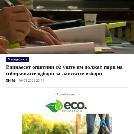
Македонија
Единаесет општини сè уште им должат пари на
избирачките одбори за ланските избори
XH M
-
06.08.2026 23:17
- Advertisement -