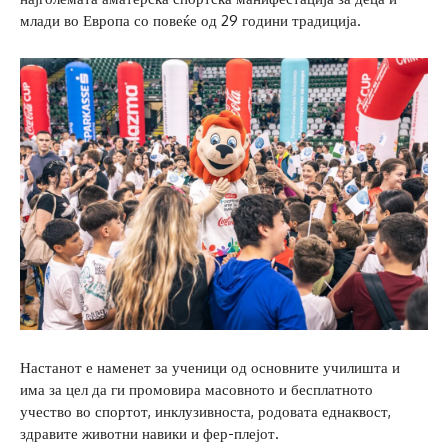
млади во Европа со повеќе од 29 години традиција.
Настанот е наменет за ученици од основните училишта и
има за цел да ги промовира масовното и бесплатното
учество во спортот, инклузивноста, родовата еднаквост,
здравите животни навики и фер-плејот.