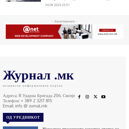
06.08.2026 23:01
- Advertisement -
Журнал .мк
независен информативен портал
Адреса: 8 Ударна Бригада 20б, Скопје
Телефон: + 389 2 3217 815
Email: info @ zurnal.mk
ОД УРЕДНИКОТ
Намалена просечната каматна стапка на