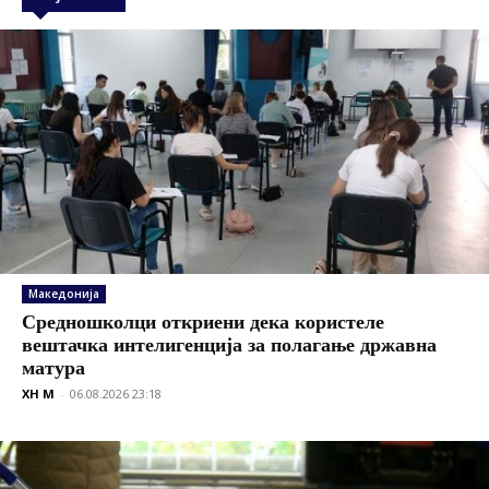
Македонија
Средношколци откриени дека користеле
вештачка интелигенција за полагање државна
матура
XH M
-
06.08.2026 23:18