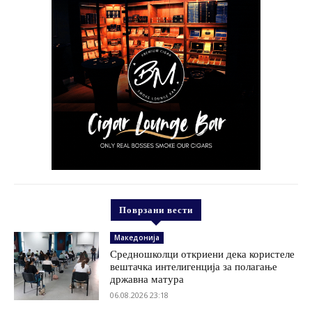
Поврзани вести
Македонија
Средношколци откриени дека користеле
вештачка интелигенција за полагање
државна матура
06.08.2026 23:18