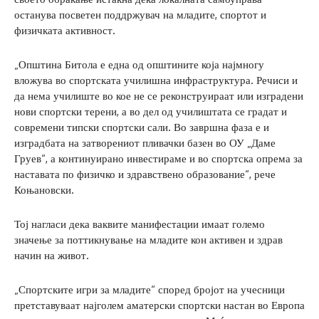
останува посветен поддржувач на младите, спортот и
физичката активност.
„Општина Битола е една од општините која најмногу
вложува во спортската училишна инфраструктура. Речиси и
да нема училиште во кое не се реконструираат или изградени
нови спортски терени, а во дел од училиштата се градат и
современи типски спортски сали. Во завршна фаза е и
изградбата на затворениот пливачки базен во ОУ „Даме
Груев“, а континуирано инвестираме и во спортска опрема за
наставата по физичко и здравствено образование“, рече
Коњановски.
Тој нагласи дека ваквите манифестации имаат големо
значење за поттикнување на младите кон активен и здрав
начин на живот.
„Спортските игри за младите“ според бројот на учесници
претставуваат најголем аматерски спортски настан во Европа