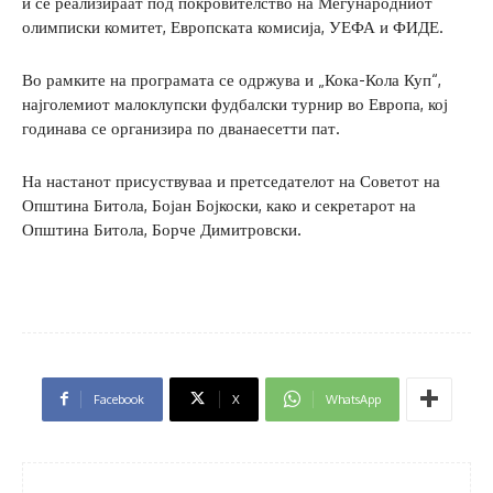
и се реализираат под покровителство на Меѓународниот
олимписки комитет, Европската комисија, УЕФА и ФИДЕ.
Во рамките на програмата се одржува и „Кока-Кола Куп“,
најголемиот малоклупски фудбалски турнир во Европа, кој
годинава се организира по дванаесетти пат.
На настанот присуствуваа и претседателот на Советот на
Општина Битола, Бојан Бојкоски, како и секретарот на
Општина Битола, Борче Димитровски.
Facebook
X
WhatsApp