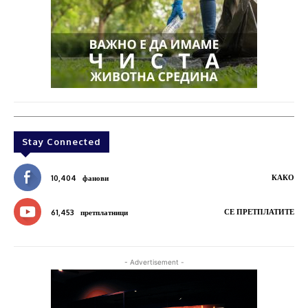
Stay Connected
КАКО
10,404
фанови
СЕ ПРЕТПЛАТИТЕ
61,453
претплатници
- Advertisement -